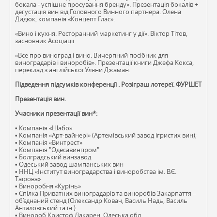
бокала - успішне просування бренду». Презентація бокалів +
дегустація вин від Головного Винного партнера. Олена
Дидюк, компанія «Концепт Глас».
«Вино і кухня. Ресторанний маркетинг у дії». Віктор Тітов,
засновник Асоціації
«Все про виноград і вино. Вичерпний посібник для
виноградарів і виноробів». Презентації книги Джефа Кокса,
переклад з англійської Уляни Джаман.
Підведення підсумків конференції . Розіграш лотереї. ФУРШЕТ
Презентація вин.
Учасники презентації вин*:
• Компанія «Шабо»
• Компанія «Арт-вайнері» (Артемівський завод ігристих вин);
• Компанія «Винтрест»
• Компанія "Одесавинпром"
• Болградський винзавод
• Одеський завод шампанських вин
• ННЦ «Інститут виноградарства і виноробства ім. В.Є.
Таїрова»
• Виноробня «Курінь»
• Спілка Приватних виноградарів та виноробів Закарпаття –
об’єднаний стенд (Олександр Ковач, Василь Надь, Василь
Анталовський та ін.)
• Винороб Кристоф Лакарен, Одеська обл.