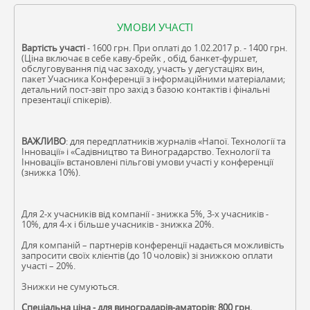
УМОВИ УЧАСТІ
Вартість участі
- 1600 грн. При оплаті до 1.02.2017 р. - 1400 грн.
(Ціна включає в себе каву-брейк , обід, банкет-фуршет,
обслуговування під час заходу, участь у дегустаціях вин,
пакет Учасника Конференції з інформаційними матеріалами;
детальний пост-звіт про захід з базою контактів і фінальні
презентації спікерів).
ВАЖЛИВО
: для передплатників журналів «Напої. Технології та
Інновації» і «Садівництво та Виноградарство. Технології та
Інновації» встановлені пільгові умови участі у конференції
(знижка 10%).
Для 2-х учасників від компанії - знижка 5%, 3-х учасників -
10%, для 4-х і більше учасників - знижка 20%.
Для компаній – партнерів конференції надається можливість
запросити своїх клієнтів (до 10 чоловік) зі знижкою оплати
участі – 20%.
Знижки не сумуються.
Спеціальна ціна - для виноградарів-аматорів: 800 грн.