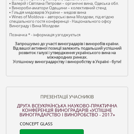
• Валерій і Світлана Петрови – органічні вина, Одеська обл.
• Винороби-аматори Одещини – колективний стенд
• Гільдія медоварів України – медові вина
• Wines of Moldova – авторські вина Молдови, під егідою
спеціального гостя конференції - Національного офісу
Винограду і Вина Молдови
Позначка * - інформація узгоджується
Запрошуємо до участі виноградарів і виноробів країни.
Від вашої активної позиції залежить подальший успішний
розвиток галузі і утвердження українського вина на
міжнародних ринках.
Успішному виноградарству і виноробству в Україні - бути!
ПРЕЗЕНТАЦІЇ УЧАСНИКІВ
ДРУГА ВСЕУКРАЇНСЬКА НАУКОВО-ПРАКТИЧНА
КОНФЕРЕНЦІЯ ВИНОГРАДАРІВ «УСПІШНЕ
ВИНОГРАДАРСТВО І ВИНОРОБСТВО - 2017»
CONCEPT GLASS