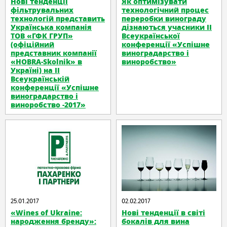
Нові тенденції
Як оптимізувати
фільтрувальних
технологічний процес
технологій представить
переробки винограду
Українська компанія
дізнаються учасники ІІ
ТОВ «ГФК ГРУП»
Всеукраїнської
(офіційний
конференції «Успішне
представник компанії
виноградарство і
«HOBRA-Skolnik» в
виноробство»
Україні) на II
Всеукраїнській
конференції «Успішне
виноградарство і
виноробство -2017»
25.01.2017
02.02.2017
«Wines of Ukraine:
Нові тенденції в світі
народження бренду»:
бокалів для вина