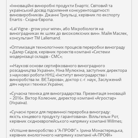
«Інноваційні виноробні продукти Енартіс. Світовий та
український досвід підсилення конкурентоздатності
виновиробників». Джанні Триульці, керівник по експорту
Enartis - Східна Європа.
«Lal Vigne - grow your wine», або Мікробіологія на
виноградниках як шлях до високоякісних вин». Майя Маслек,
консультант TM Lallemand.
«Оптимізація технологічних процесів переробки винограду
».Далєр Саїдов, керівник проектів компанії «Системи
модернізації складів - СМС»;
««Наукові основи сертифікованого виноградного
розсадництва України», Ніна Мулюкіна, заступник директора
з наукової роботи ННЦ «Інститут виноградарства і
виноробства ім. В.Є.Таїрова», доктор с.-г. наук, Заслужений
діяч науки і техніки України;
«Сучасна техніка для виноградарства. Презентація інновацій
– 2016». Віктор Колесник, директор компанії «Агростар»
(Україна).
«Сучасні преси для первинної переробка винограду:
якість кінцевого продукту гарантована». Вілльгельм Рот,
керівник східноєвропейського напрямку компанії Willmes;
«Успішне виноробство з “А-ПРОФІ”». Ірина Монастерецька,
керівник енологічного напрямку компанії «А-ПРОФІ»