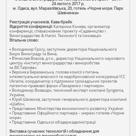
24 лютого 2017 р.
м. Одеса, вул. Маразліївська, 20, готель «Чорне море. Парк
Шевченка»
Реєстрація учасників. Кава-брейк
Відкриття конференції:
Катерина Конєва, організатор
конференції, співзасновник проекту «Садівництво і
Виноградарство & Напої. Технології та Інновації»
Вітальне слово:
• Володимир Гросу, заступник директора Національного
Бюро Винограду та Вина;
• В’ячеслав Власов, д.т.н., директор Національного наукового
центру «Інститут виноградарства і виноробства
ім.В.Є.Таїрова»;
• Вероніка Березанська, голова комісії з питань
інтелектуальної власності та недобросовісної конкуренції ICC
Ukraine, координатор з підтримки громадських проектів
патентно-правової фірми «Пахаренко і партнери».
• Володимир Воєводін, технічний експерт компанії Syngenta,
Україна;
• Юрій Шелехов, заступник генерального директора компанії
«Шабо»;
• Представник Міністерства економічного розвитку України.
• Представник Офіційного партнера – мережі готелів «Чорне
море».
• Представник Одеської облдержадміністрації.
Виставка сучасних технологій і обладнання для
виноградарсько-виноробної галузі.