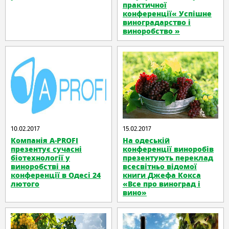
практичної
конференції« Успішне
виноградарство і
виноробство »
10.02.2017
15.02.2017
Компанія А-PROFI
На одеській
презентує сучасні
конференції виноробів
біотехнології у
презентують переклад
виноробстві на
всесвітньо відомої
конференції в Одесі 24
книги Джефа Кокса
лютого
«Все про виноград і
вино»