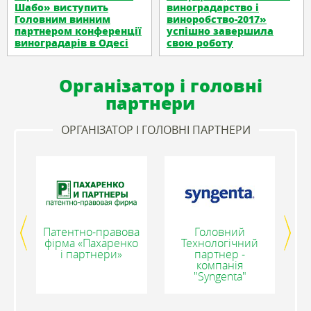
Шабо» виступить
виноградарство і
Головним винним
виноробство-2017»
партнером конференції
успішно завершила
виноградарів в Одесі
свою роботу
Організатор і головні
партнери
ОРГАНІЗАТОР І ГОЛОВНІ ПАРТНЕРИ
Патентно-правова
Головний
фірма «Пахаренко
Технологічний
і партнери»
партнер -
компанія
"Syngenta"