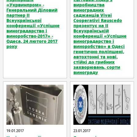
«Укрвинпром» -
виробництва
Генеральний Діловий
виноградних
партнер II
саджанців Vivai
Всеукраїнської
Cooperativi Rauscedo
конференції «Успішне
презентує на ІІ
виноградарство і
Всеукраїнській
виноробство-2017» -
конференції «Успішне
Одеса, 24 лютого 2017
виноградарство і
року
виноробство» в Одесі
генетично поліпшені,
автохтонні та нові,
стійкі до грибних
захворювань, сорти
винограду
19.01.2017
23.01.2017