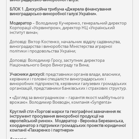
БЛОК 1. Дискусійна трибуна «Джерела фінансування
виноградарсько-виноробної галузі України».
Модератор
– Володимир Кучеренко, генеральний директор
Корпорації «Укрвинпром», директор НЦ «Український
інститут вина»;
Доповіді: Віктор Костенко, начальник відділу садівництва,
виноградарства і виноробства Міністерства аграрної
політики і продовольства України;
Доповіді: Володимир Гросу, заступник директора
Національного Бюро Винограду та Вина;
Учасники дискусії:
представники органів влади, власники,
керівники і головні спеціалісти виноградарських і
виноробних підприємств, керівники галузевих громадських
організацій, представники банківських і страхових структур.
• «Догляд за виноградником – гарантія якості майбутнього
врожаю». Володимир Воєводін, компанія «Syngenta»
Круглий стіл «Торгові марки та географічні зазначення як
інструмент просування виноробної продукції на
європейський ринок». Модератор - Вероніка Березанська,
координатор з підтримки громадських проектів юридичної
компанії «Пахаренко і партнери»