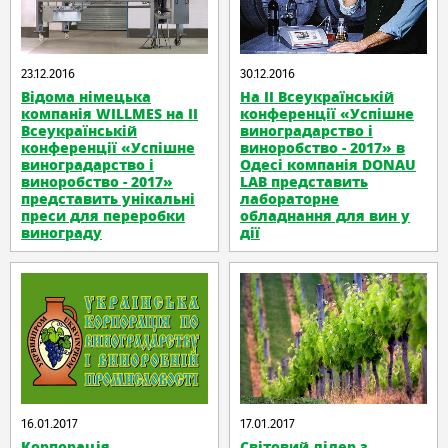
23.12.2016
30.12.2016
Відома німецька
На ІІ Всеукраїнській
компанія WILLMES на ІІ
конференції «Успішне
Всеукраїнській
виноградарство і
конференції «Успішне
виноробство - 2017» в
виноградарство і
Одесі компанія DONAU
виноробство - 2017»
LAB представить
представить унікальні
лабораторне
преси для переробки
обладнання для вин у
винограду
дії
16.01.2017
17.01.2017
Корпорація
Світовий лідер з