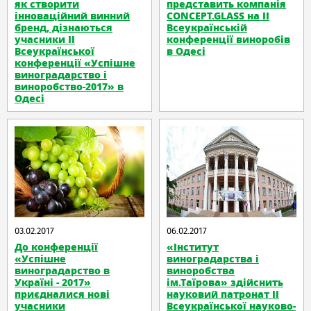
як створити
представить компанія
інноваційний винний
CONCEPT.GLASS на ІІ
бренд, дізнаються
Всеукраїнській
учасники II
конференції виноробів
Всеукраїнської
в Одесі
конференції «Успішне
виноградарство і
виноробство-2017» в
Одесі
03.02.2017
06.02.2017
До конференції
«Інститут
«Успішне
виноградарства і
виноградарство в
виноробства
Україні - 2017»
ім.Таїрова» здійснить
приєдналися нові
науковий патронат ІІ
учасники
Всеукраїнської науково-