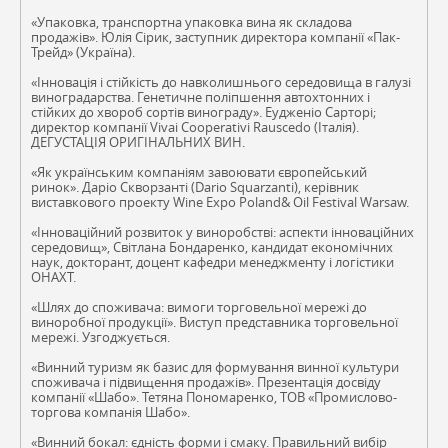
«Упаковка, транспортна упаковка вина як складова
продажів». Юлія Сірик, заступник директора компанії «Пак-
Трейд» (Україна).
«Інновація і стійкість до навколишнього середовища в галузі
виноградарства. Генетичне поліпшення автохтонних і
стійких до хвороб сортів винограду». Еудженіо Сарторі;
директор компанії Vivai Cooperativi Rauscedo (Італія).
ДЕГУСТАЦІЯ ОРИГІНАЛЬНИХ ВИН.
«Як українським компаніям завоювати європейський
ринок». Даріо Скворзанті (Dario Squarzanti), керівник
виставкового проекту Wine Expo Poland& Oil Festival Warsaw.
«Інноваційний розвиток у виноробстві: аспекти інноваційних
середовищ», Світлана Бондаренко, кандидат економічних
наук, докторант, доцент кафедри менеджменту і логістики
ОНАХТ.
«Шлях до споживача: вимоги торговельної мережі до
виноробної продукції». Виступ представника торговельної
мережі. Узгоджується.
«Винний туризм як базис для формування винної культури
споживача і підвищення продажів». Презентація досвіду
компанії «Шабо». Тетяна Пономаренко, ТОВ «Промислово-
торгова компанія Шабо».
«Винний бокал: єдність форми і смаку. Правильний вибір