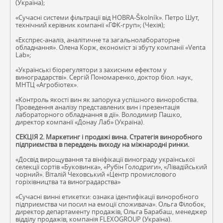
(Україна);
«Сучасні системи фільтрації від HOBRA-Školník». Петро Шут,
технічний керівник компанії «ГФК-груп»; (Чехія);
«Експрес-аналіз, аналітичне та загальнолабораторне
обладнання». Олена Корж, економіст зі збуту компанії «Venta
Lab»;
«Українські біорегулятори з захисним ефектом у
виноградарстві». Сергій Пономаренко, доктор біол. наук,
МНТЦ «Агробіотех».
«Контроль якості вин як запорука успішного виноробства.
Проведення аналізу представлених вин і презентація
лабораторного обладнання в дії». Володимир Пашко,
директор компанії «Донау Лаб» (Україна).
СЕКЦІЯ 2. Маркетинг і продажі вина. Стратегія виноробного
підприємства в переддень виходу на міжнародні ринки.
«Досвід вирощування та вініфікації винограду української
селекції сортів «Буковинка», «Рубін Голодриги», «Лівадійський
чорний». Віталій Чеховський «Центр промислового
горіхівництва та виноградарства»
«Сучасні винні етикетки: ознака ідентифікації виноробного
підприємства чи посил на емоції споживача». Ольга Філобок,
директор департаменту продажів, Ольга Барабаш, менеджер
відділу продажів, компанія FLEXOGROUP (Україна).