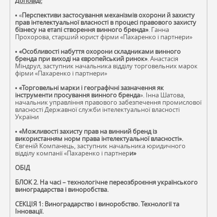
Доповіді:
• «
Перспективи застосування механізмів охорони й захисту
прав інтелектуальної власності в процесі правового захисту
бізнесу на етапі створення винного бренда»
. Ганна
Прохорова, старший юрист фірми «Пахаренко і партнери»
•
«Особливості набуття охорони складниками винного
бренда при виході на європейський ринок»
. Анастасія
Міндрул, заступник начальника відділу торговельних марок
фірми «Пахаренко і партнери»
•
«Торговельні марки і географічні зазначення як
інструменти просування винного бренда
». Інна Шатова,
начальник управління правового забезпечення промислової
власності Державної служби інтелектуальної власності
України
•
«Можливості захисту прав на винний бренд із
використанням норм права інтелектуальної власності».
Євгеній Компанець, заступник начальника юридичного
відділу компанії «Пахаренко і партнер
и»
ОБІД
БЛОК 2. На часі – технологічне переозброєння українського
виноградарства і виноробства.
СЕКЦІЯ 1: Виноградарство і виноробство. Технології та
Інновації.