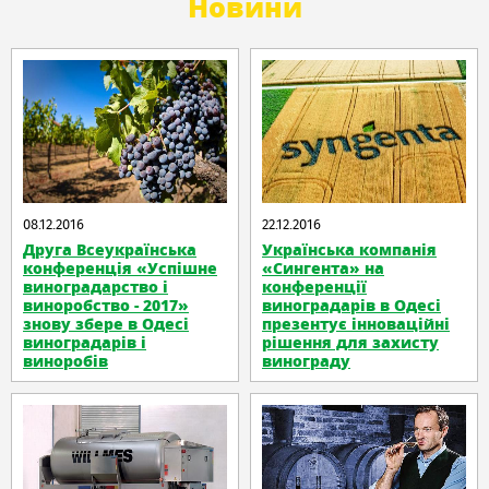
Новини
08.12.2016
22.12.2016
Друга Всеукраїнська
Українська компанія
конференція «Успішне
«Сингента» на
виноградарство і
конференції
виноробство - 2017»
виноградарів в Одесі
знову збере в Одесі
презентує інноваційні
виноградарів і
рішення для захисту
виноробів
винограду