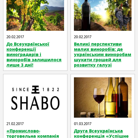
20.02.2017
20.02.2017
До Всеукраїнської
Великі перспективи
конференції
малих виноробів: де
виноградарів і
українським виноробам
виноробів залишилося
шукати грошей для
лише 3 дні!
розвитку галузі
21.02.2017
01.03.2017
«Промислово-
Друга Всеукраїнська
торговельна компанія
конференція «Успішне