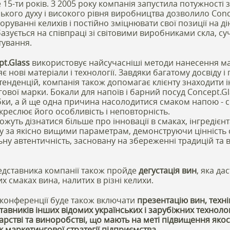
 15-ти років. З 2005 року компанія запустила потужності 
кого духу і високого рівня виробництва дозволило Conc
коруванні келихів і постійно зміцнювати свої позиції на д
базується на співпраці зі світовими виробниками скла, су
тування.
pt.Glass
використовує найсучасніші методи нанесення ма
 нові матеріали і технології. Завдяки багатому досвіду 
тенденцій, компанія також допомагає клієнту знаходити 
гової марки. Бокали для напоїв і барний посуд Concept.Gla
ки, а й ще одна причина насолодитися смаком напою - 
креслює його особливість і неповторність.
уть дізнатися більше про інновації в смаках, інгредієнта
у за якісно вищими параметрам, демонструючи цінність 
ьну автентичність, засновану на збереженні традицій та
едставника компанії також пройде
дегустація вин
, яка да
х смаках вина, налитих в різні келихи.
конференції буде також включати
презентацію вин, техні
тавників інших відомих українських і зарубіжних технол
арстві та виноробстві, що мають на меті підвищення якос
 маркетингової стратегії підприємства.