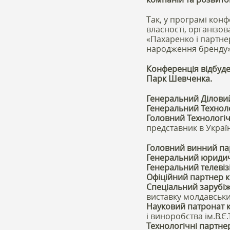
Так, у програмі кон
власності, організ
«Пахаренко і партнер
народження бренду»
Конференція відбудет
Парк Шевченка.
Генеральний Ділови
Генеральний Технол
Головний Технологіч
представник в Украї
Головний винний па
Генеральний юридич
Генеральний телеві
Офіційний партнер 
Спеціальний зарубі
виставку молдавськи
Науковий патронат 
і виноробства ім.В.Є
Технологічні партне