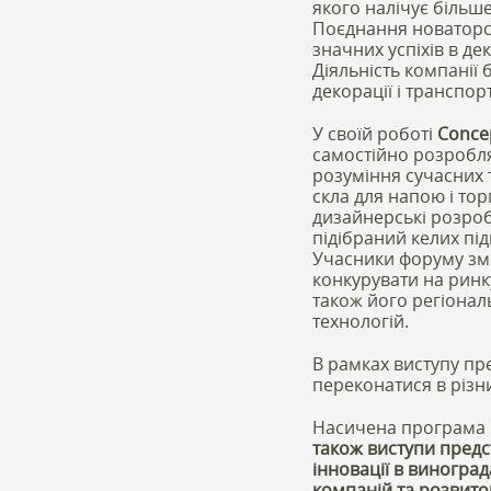
якого налічує більше
Поєднання новаторсь
значних успіхів в де
Діяльність компанії 
декорації і транспор
У своїй роботі
Conce
самостійно розробляє
розуміння сучасних 
скла для напою і тор
дизайнерські розроб
підібраний келих під
Учасники форуму змож
конкурувати на ринк
також його регіонал
технологій.
В рамках виступу пр
переконатися в різни
Насичена програма 
також виступи предс
інновації в виноград
компаній та розвиток