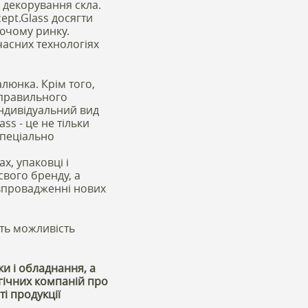
з декорування скла.
ept.Glass досягти
іючому ринку.
часних технологіях
люнка. Крім того,
і правильного
індивідуальний вид
ss - це не тільки
спеціально
х, упаковці і
свого бренду, а
 впровадженні нових
сть можливість
ки і обладнання, а
огічних компаній про
ті продукції