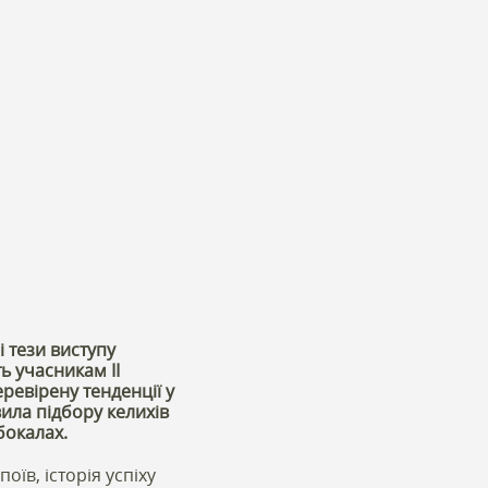
і тези виступу
ь учасникам ІІ
ревірену тенденції у
ила підбору келихів
бокалах.
їв, історія успіху