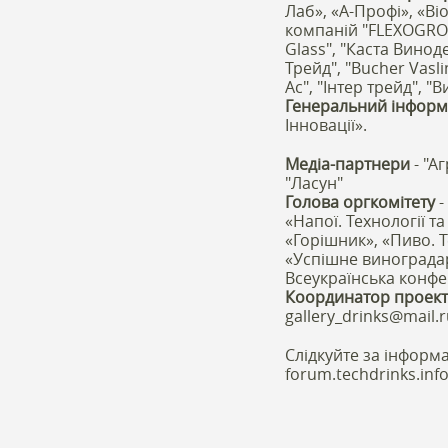
Лаб», «А-Профі», «Вi
компаній "FLEXOGROUP
Glass", "Каста Винод
Трейд", "Bucher Vasli
Ас", "Інтер трейд", "
Генеральний інформ
Інновації».
Медіа-партнери
- "А
"Ласун"
Голова оргкомітету
-
«Напої. Технології та
«Горішник», «Пиво. Т
«Успішне виноградар
Всеукраїнська конфер
Координатор проек
gallery_drinks@mail.
Слідкуйте за інформа
forum.techdrinks.info