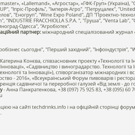
omaster», «Lallemand», «Агростар», «ГФК-Груп» (Україна), 
", "Іпріс-Профіль", "Імперія-Агро", "Петруцалек", "United 
елов", "Еногруп", "Wine Expo Poland", ДП "Проектно-техно
n", "INDUSTRIE FRACCHIOLLA S.P.A. ", "Груша", "Venta Lab", "
Виноград-Одесса", "Агробіотех".
аційний партнер:
міжнародний спеціалізований журнал «Н
гробізнес сьогодні", "Перший західний", "Інфоіндустрія", "
 Катерина Конєва, співзасновник проекту «Технології та І
 Інновації», «Садівництво і виноградарство. Технології та І
ехнології та Інновації»), співорганізатор міжнародних і в
ство - 2016», «Всеукраїнський Форум пивоварів і рестора
енція садівничої та переробної галузей «Від землі - до г
ту
- Анна Панкратенкова, +38 (097) 75 925 83, +38 (095) 60 7
ru
цією на сайті techdrinks.info і на офіційній сторінці фору
.