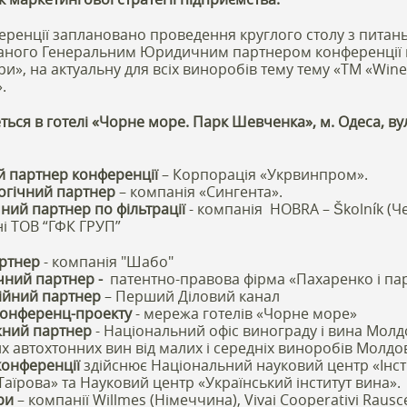
ференції заплановано проведення круглого столу з питань
ованого Генеральним Юридичним партнером конференції
и», на актуальну для всіх виноробів тему тему «ТМ «Wines
.
ься в готелі «Чорне море. Парк Шевченка», м. Одеса, вул
й партнер конференції
– Корпорація «Укрвинпром».
огічний партне
р
– компанія «Сингента».
ний партнер по фільтрації
- компанія HOBRA – Školník (Че
ні ТОВ “ГФК ГРУП”
ртнер
- компанія "Шабо"
ний партнер -
патентно-правова фірма «Пахаренко і па
зійний партнер
– Перший Діловий канал
конференц-проекту
- мережа готелів «Чорне море»
жний партнер
- Національний офіс винограду і вина Молд
х автохтонних вин від малих і середніх виноробів Молдо
конференції
здійснює Національний науковий центр «Інст
.Таїрова» та Науковий центр «Український інститут вина».
ри
– компанії Willmes (Німеччина), Vivai Cooperativi Rausce