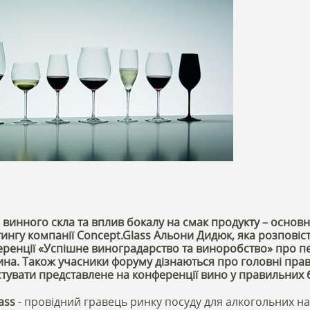
 винного скла та вплив бокалу на смак продукту – основн
ингу компанії Concept.Glass Альони Дидюк, яка розповіст
еренції «Успішне виноградарство та виноробство» про пе
вина. Також учасники форуму дізнаються про головні прав
стувати представлене на конференції вино у правильних 
ass
- провідний гравець ринку посуду для алкогольних напо