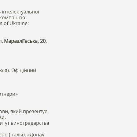
 інтелектуальної
 компанією
 of Ukraine:
. Маразліївська, 20,
хія). Офіційний
ртнери»
ови, який презентує
ви.
итут виноградарства
do (Італія), «Донау