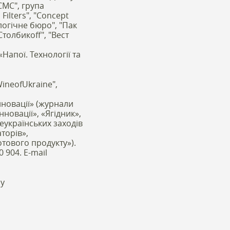
"СМС", група
Filters", "Concept
логічне бюро", "Пак
Столбикоff", "Вест
апої. Технології та
WineofUkraine",
нновації» (журнали
нновації», «Ягідник»,
сеукраїнських заходів
торів»,
отового продукту»).
0 904. E-mail
му