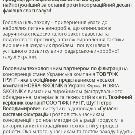
найпотужніший за останні роки інформаційний десант
фахівців своєї галузі!
Головна ціль заходу – привернення уваги до
наболілих питань виноробів, що опинилися в
заручниках недосконалого законодавства та
податкового пресингу, а також вироблення тактики
вирішення існуючих проблем і пошук шляхів
успішного розвитку виноградарсько-виноробної
галузі України.
Головним технологічним партнером по фільтрації
на
конференції стане Українська компанія
ТОВ “ГФК
ГРУП” - яка є офіційним представником чеської
компанії HOBRA–ŠKOLNÍK в Україні
. Фірма HOBRA–
ŠKOLNÍK є визнаним виробником фільтрувального
обладнання, матеріалів та технологій в світі.
Технічний
керівник компанії ООО “ГФК ГРУП”, Шут Петро
Володимирович
виступить з доповіддю
«Сучасні
системи фільтрації»
і розповість учасникам
конференції про нові методи фільтрації продукту та
використання інноваційних технологій у процесі
роботи. Окрім того, учасникам та гостям заходу будуть