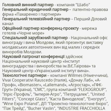
Головний винний партнер
- компанія "Шабо"
Генеральний юридичний партнер -
патентно-правова
фірма «Пахаренко і партнери»
Генеральний телевізійний партнер
– Перший Діловий
канал
Офіційний партнер конференц-проекту
- мережа
готелів «Чорне море»
Спеціальний зарубіжний партнер
- Національний офіс
винограду і вина Молдови, який презентує виставку
молдавських автохтонних вин від малих і середніх
виноробів Молдови.
Науковий патронат конференції
здійснює
Національний науковий центр «Інститут
виноградарства і виноробства ім.В.Є.Таїрова» та
Науковий центр «Український інститут вина».
Технологічні партнери
– компанії Willmes (Німеччина),
Vivai Cooperativi Rauscedo (Італія), «Донау Лаб», «А-
Профі», «Вiomaster», «Lallemand», «Агростар», «ГФК-
Груп» (Україна), "СМС", група компаній "FLEXOGROUP",
"Іпріс-Профіль", "Імперія-Агро", "Петруцалек", "United
Filters", "Concept Glass", "Каста Виноделов", "Еногруп",
"Wine Expo Poland", ДП "Проектно-технологічне бюро",
"Пак Трейд", "Bucher Vaslin", "INDUSTRIE FRACCHIOLLA