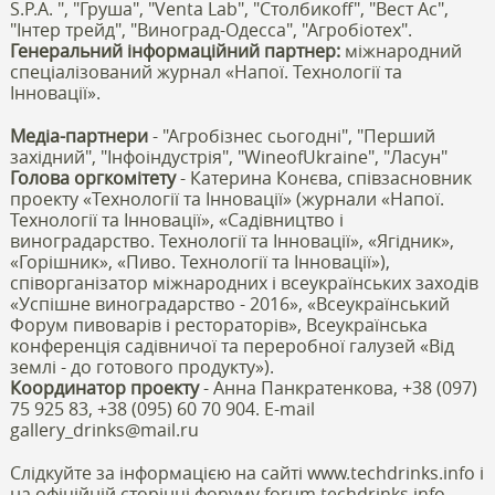
S.P.A. ", "Груша", "Venta Lab", "Столбикоff", "Вест Ас",
"Інтер трейд", "Виноград-Одесса", "Агробіотех".
Генеральний інформаційний партнер:
міжнародний
спеціалізований журнал «Напої. Технології та
Інновації».
Медіа-партнери
- "Агробізнес сьогодні", "Перший
західний", "Інфоіндустрія", "WineofUkraine", "Ласун"
Голова оргкомітету
- Катерина Конєва, співзасновник
проекту «Технології та Інновації» (журнали «Напої.
Технології та Інновації», «Садівництво і
виноградарство. Технології та Інновації», «Ягідник»,
«Горішник», «Пиво. Технології та Інновації»),
співорганізатор міжнародних і всеукраїнських заходів
«Успішне виноградарство - 2016», «Всеукраїнський
Форум пивоварів і рестораторів», Всеукраїнська
конференція садівничої та переробної галузей «Від
землі - до готового продукту»).
Координатор проекту
- Анна Панкратенкова, +38 (097)
75 925 83, +38 (095) 60 70 904. E-mail
gallery_drinks@mail.ru
Слідкуйте за інформацією на сайті www.techdrinks.info і
на офіційній сторінці форуму forum.techdrinks.info.