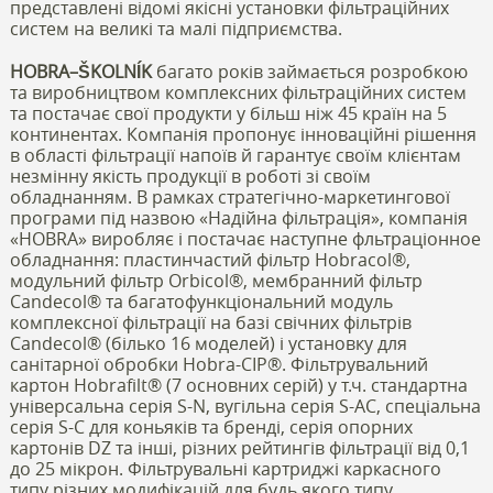
представлені відомі якісні установки фільтраційних
систем на великі та малі підприємства.
HOBRA–ŠKOLNÍK
багато років займається розробкою
та виробництвом комплексних фільтраційних систем
та постачає свої продукти у більш ніж 45 країн на 5
континентах. Компанія пропонує інноваційні рішення
в області фільтрації напоїв й гарантує своїм клієнтам
незмінну якість продукції в роботі зі своїм
обладнанням. В рамках стратегічно-маркетингової
програми під назвою «Надійна фільтрація», компанія
«HOBRA» виробляє і постачає наступне фльтраціонное
обладнання: пластинчастий фільтр Hobracol®,
модульний фільтр Orbicol®, мембранний фільтр
Candecol® та багатофункціональний модуль
комплексної фільтрації на базі свічних фільтрів
Candecol® (білько 16 моделей) і установку для
санітарної обробки Hobra-CIP®. Фільтрувальний
картон Hobrafilt® (7 основних серій) у т.ч. стандартна
універсальна серія S-N, вугільна серія S-AC, спеціальна
серія S-C для коньяків та бренді, серія опорних
картонів DZ та інші, різних рейтингів фільтрації від 0,1
до 25 мікрон. Фільтрувальні картриджі каркасного
типу різних модифікацій для будь якого типу