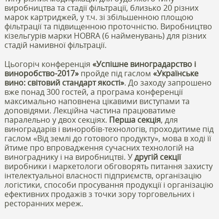
виробництва та стадії фільтрації, близько 20 різних
марок картриджей, у т.ч. зі збільшенною площою
фільтрації та підвищенною проточністю. Виробництво
кізельгурів марки HOBRA (6 найменувань) для різних
стадій намивної фільтрації.
Цьогоріч конференція
«Успішне виноградарство і
виноробство-2017»
пройде під гаслом
«Українське
вино: світовий стандарт якості»
. До заходу запрошено
вже понад 300 гостей, а програма конференції
максимально наповнена цікавими виступами та
доповідями. Лекційна частина працюватиме
паралельно у двох секціях.
Перша секція
, для
виноградарів і виноробів-технологів, проходитиме під
гаслом «Від землі до готового продукту», мова в ході її
йтиме про впровадження сучасних технологій на
винограднику і на виробництві. У
другій секції
виробники і маркетологи обговорять питання захисту
інтелектуальної власності підприємств, організацію
логістики, способи просування продукції і організацію
ефективних продажів з точки зору торговельних і
ресторанних мереж.