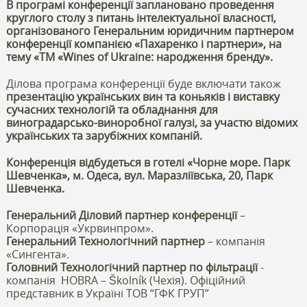
В програмі конференції заплановано проведення
круглого столу з питань інтелектуальної власності,
організованого Генеральним юридичним партнером
конференції компанією «Пахаренко і партнери», на
тему «ТМ «Wines of Ukraine: народження бренду».
Ділова програма конференції буде включати також
презентацію українських вин та коньяків і виставку
сучасних технологій та обладнання для
виноградарсько-виноробної галузі, за участю відомих
українських та зарубіжних компаній.
Конференція відбудеться в готелі «Чорне море. Парк
Шевченка», м. Одеса, вул. Маразліївська, 20, Парк
Шевченка.
Генеральний Діловий партнер конференції
–
Корпорація «Укрвинпром».
Генеральний Технологічний партне
р
– компанія
«Сингента».
Головний Технологічний партнер по фільтрації
-
компанія HOBRA – Školník (Чехія). Офіційний
представник в Україні ТОВ “ГФК ГРУП”