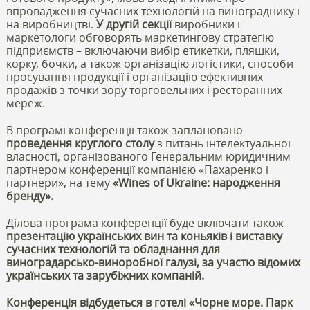
впровадження сучасних технологій на винограднику і
на виробництві.
У другій секції
виробники і
маркетологи обговорять маркетингову стратегію
підприємств – включаючи вибір етикетки, пляшки,
корку, бочки, а також організацію логістики, способи
просування продукції і організацію ефективних
продажів з точки зору торговельних і ресторанних
мереж.
В програмі конференції також заплановано
проведення круглого столу
з питань інтелектуальної
власності, організованого Генеральним юридичним
партнером конференції компанією «Пахаренко і
партнери», на тему
«Wines of Ukraine: народження
бренду».
Ділова програма конференції буде включати також
презентацію українських вин та коньяків і виставку
сучасних технологій та обладнання для
виноградарсько-виноробної галузі, за участю відомих
українських та зарубіжних компаній.
Конференція відбудеться в готелі «Чорне море. Парк