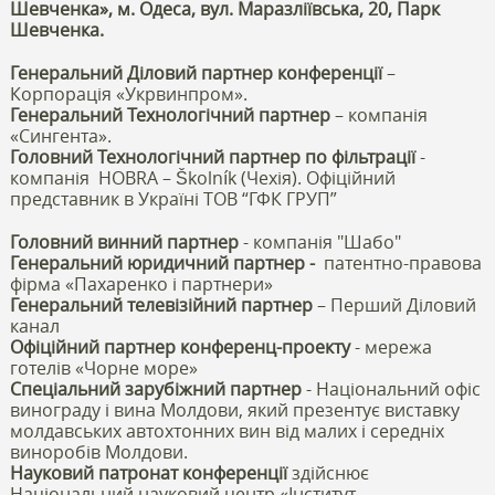
Шевченка», м. Одеса, вул. Маразліївська, 20, Парк
Шевченка.
Генеральний Діловий партнер конференції
–
Корпорація «Укрвинпром».
Генеральний Технологічний партне
р
– компанія
«Сингента».
Головний Технологічний партнер по фільтрації
-
компанія HOBRA – Školník (Чехія). Офіційний
представник в Україні ТОВ “ГФК ГРУП”
Головний винний партнер
- компанія "Шабо"
Генеральний юридичний партнер -
патентно-правова
фірма «Пахаренко і партнери»
Генеральний телевізійний партнер
– Перший Діловий
канал
Офіційний партнер конференц-проекту
- мережа
готелів «Чорне море»
Спеціальний зарубіжний партнер
- Національний офіс
винограду і вина Молдови, який презентує виставку
молдавських автохтонних вин від малих і середніх
виноробів Молдови.
Науковий патронат конференції
здійснює
Національний науковий центр «Інститут