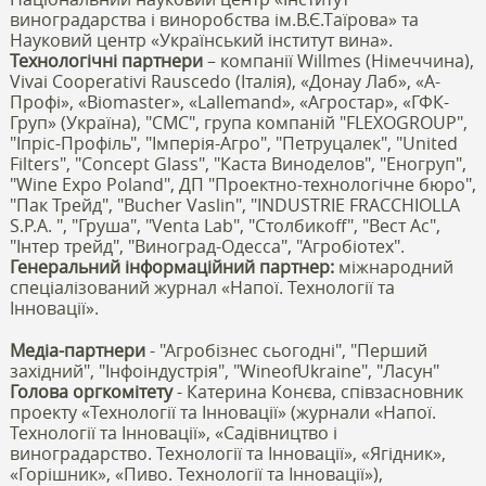
виноградарства і виноробства ім.В.Є.Таїрова» та
Науковий центр «Український інститут вина».
Технологічні партнери
– компанії Willmes (Німеччина),
Vivai Cooperativi Rauscedo (Італія), «Донау Лаб», «А-
Профі», «Вiomaster», «Lallemand», «Агростар», «ГФК-
Груп» (Україна), "СМС", група компаній "FLEXOGROUP",
"Іпріс-Профіль", "Імперія-Агро", "Петруцалек", "United
Filters", "Concept Glass", "Каста Виноделов", "Еногруп",
"Wine Expo Poland", ДП "Проектно-технологічне бюро",
"Пак Трейд", "Bucher Vaslin", "INDUSTRIE FRACCHIOLLA
S.P.A. ", "Груша", "Venta Lab", "Столбикоff", "Вест Ас",
"Інтер трейд", "Виноград-Одесса", "Агробіотех".
Генеральний інформаційний партнер:
міжнародний
спеціалізований журнал «Напої. Технології та
Інновації».
Медіа-партнери
- "Агробізнес сьогодні", "Перший
західний", "Інфоіндустрія", "WineofUkraine", "Ласун"
Голова оргкомітету
- Катерина Конєва, співзасновник
проекту «Технології та Інновації» (журнали «Напої.
Технології та Інновації», «Садівництво і
виноградарство. Технології та Інновації», «Ягідник»,
«Горішник», «Пиво. Технології та Інновації»),