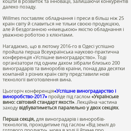
кошти в розвиток та інновації, залишаючи конкурентів
далеко позаду.
Willmes поставляє обладнання і преси в більш ніж 25
країн світу й славиться не тільки своєю продукцією,
але й бездоганною «німецькою» якістю обладнання і
уважною роботою з клієнтами.
Нагадаємо, що в лютому 2016-го в Одесі успішно
пройшла перша Всеукраїнська науково-практична
конференція «Успішне виноградарство». Тоді
організатори під одним дахом зібрали близько 200
виноградарів та виноробів країни, понад два десятки
компаній з різних країн світу представили нові
технології виготовлення вина.
Цьогоріч конференція
«Успішне виноградарство і
виноробство-2017»
пройде під гаслом
«Українське
вино: світовий стандарт якості»
. Лекційна частина
заходу
відбуватиметься паралельно у двох секціях
.
Перша секція,
для виноградарів і виноробів-
технологів, проходитиме під гаслом «Від землі до
готового продукту», мова в ході її йтиме про