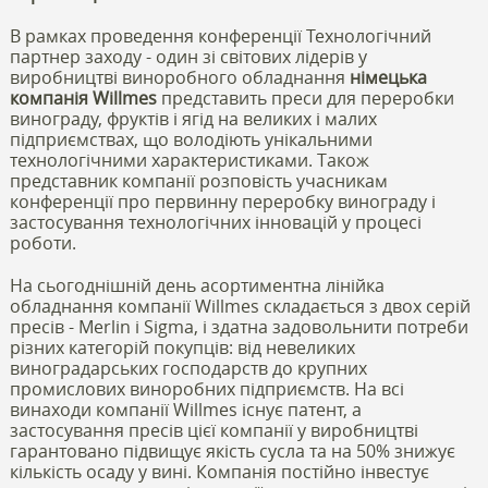
В рамках проведення конференції Технологічний
партнер заходу - один зі світових лідерів у
виробництві виноробного обладнання
німецька
компанія Willmes
представить преси для переробки
винограду, фруктів і ягід на великих і малих
підприємствах, що володіють унікальними
технологічними характеристиками. Також
представник компанії розповість учасникам
конференції про первинну переробку винограду і
застосування технологічних інновацій у процесі
роботи.
На сьогоднішній день асортиментна лінійка
обладнання компанії Willmes складається з двох серій
пресів - Merlin і Sigma, і здатна задовольнити потреби
різних категорій покупців: від невеликих
виноградарських господарств до крупних
промислових виноробних підприємств. На всі
винаходи компанії Willmes існує патент, а
застосування пресів цієї компанії у виробництві
гарантовано підвищує якість сусла та на 50% знижує
кількість осаду у вині. Компанія постійно інвестує