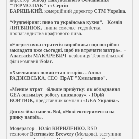
"ТЕРМО-ПАК"
та
Сергій
БАРИЦЬКИЙ,
комерційний директор
СТМ Україна.
“Фудпейринг: пиво та українська кухня”. - Ксенія
ЛИТВИНЮК,
пивна сомельє, гедоністка,
пропагандистка крафтового пива.
«Енергетична стратегія виробника: що потрібно
закладати вже сьогодні, щоб не втрачати завтра». -
Анастасія МАКАРЕВИЧ
, керівниця Тернопільської
філії компанії
iSolar
.
«Хмельпиво: новий етап історії». - Аліна
РАДЗІЄВСЬКА,
CEO
ПрАТ "Хмельпиво".
«Менше втрат - більше прибутку: як обладнання
GEA оптимізує роботу пивзаводу»
. -
Юрій
ВОЙТЮК,
представник компанії
«GEA Україна».
Дискусійна панель №4
.
«Нові експерименти на
ринку напоїв».
Модератор - Юлія КИРИЛЕНКО
, RSD
технолог
Beermaster Brewery
(Молдова), заступник