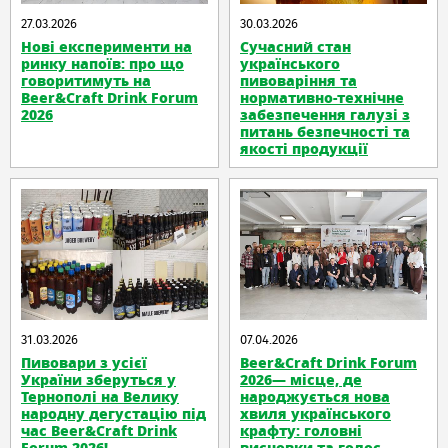
27.03.2026
30.03.2026
Нові експерименти на
Сучасний стан
ринку напоїв: про що
українського
говоритимуть на
пивоваріння та
Beer&Craft Drink Forum
нормативно-технічне
2026
забезпечення галузі з
питань безпечності та
якості продукції
31.03.2026
07.04.2026
Пивовари з усієї
Beer&Craft Drink Forum
України зберуться у
2026— місце, де
Тернополі на Велику
народжується нова
народну дегустацію під
хвиля українського
час Beer&Craft Drink
крафту: головні
Forum 2026!
висновки та голос