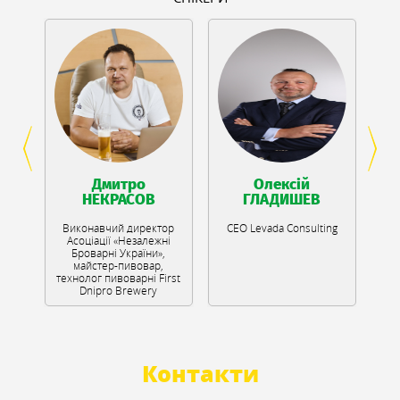
Дмитро
Олексій
Бо
НЕКРАСОВ
ГЛАДИШЕВ
Виконавчий директор
СЕО Levada Consulting
ії
Асоціації «Незалежні
Броварні України»,
майстер-пивовар,
технолог пивоварні First
Dnipro Brewery
Контакти