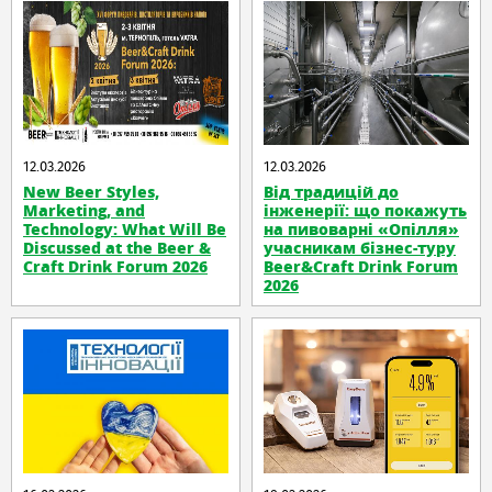
12.03.2026
12.03.2026
New Beer Styles,
Від традицій до
Marketing, and
інженерії: що покажуть
Technology: What Will Be
на пивоварні «Опілля»
Discussed at the Beer &
учасникам бізнес-туру
Craft Drink Forum 2026
Beer&Craft Drink Forum
2026