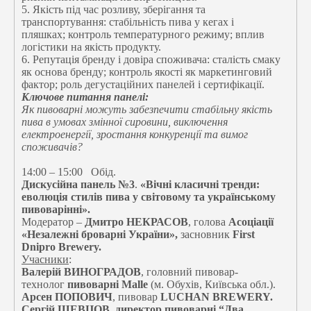
5. Якість під час розливу, зберігання та
транспортування: стабільність пива у кегах і
пляшках; контроль температурного режиму; вплив
логістики на якість продукту.
6. Репутація бренду і довіра споживача: сталість смаку
як основа бренду; контроль якості як маркетинговий
фактор; роль дегустаційних панелей і сертифікації.
Ключове питання панелі:
Як пивоварні можуть забезпечити стабільну якість
пива в умовах змінної сировини, виключення
електроенергії, зростання конкуренції та вимог
споживачів?
14:00 – 15:00 Обід.
Дискусійна панель №3
.
«Вічні класичні тренди:
еволюція стилів пива у світовому та українському
пивоварінні».
Модератор –
Дмитро НЕКРАСОВ
, голова
Асоціації
«Незалежні броварні України»,
засновник
First
Dnipro Brewery.
Учасники
:
Валерій ВИНОГРАДОВ
, головний пивовар-
технолог
пивоварні
Malle
(м. Обухів, Київська обл.).
Арсен ПОПОВИЧ
, пивовар
LUCHAN BREWERY.
Сергій ШЕВЦОВ, директор пивоварні “Два