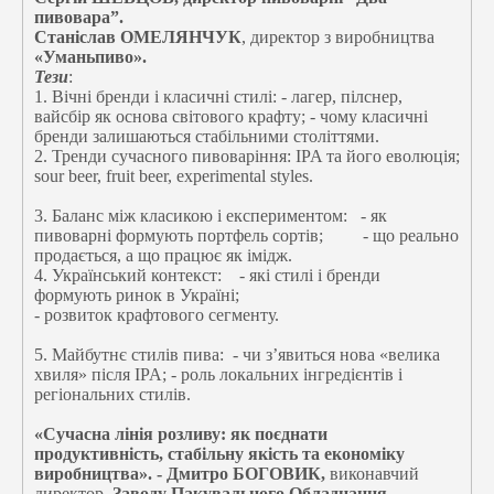
пивовара”.
Станіслав ОМЕЛЯНЧУК
, директор з виробництва
«Уманьпиво».
Тези
:
1. Вічні бренди і класичні стилі: - лагер, пілснер,
вайсбір як основа світового крафту; - чому класичні
бренди залишаються стабільними століттями.
2. Тренди сучасного пивоваріння: IPA та його еволюція;
sour beer, fruit beer, experimental styles.
3. Баланс між класикою і експериментом: - як
пивоварні формують портфель сортів; - що реально
продається, а що працює як імідж.
4. Український контекст: - які стилі і бренди
формують ринок в Україні;
- розвиток крафтового сегменту.
5. Майбутнє стилів пива: - чи з’явиться нова «велика
хвиля» після IPA; - роль локальних інгредієнтів і
регіональних стилів.
«Сучасна лінія розливу: як поєднати
продуктивність, стабільну якість та економіку
виробництва». - Дмитро БОГОВИК,
виконавчий
директор
Заводу Пакувального Обладнання