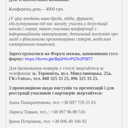
Конференц-день – 4000 грн.
(У ціну входить кава-брейк, обіди, фуршет;
обслуговування під час заходу; участь у дегустації
напоїв і страв; пакет учасника конференції з
інформаційними матеріалами; детальний постзвіт про
захід з фінальними презентаціями спікерів, надіслані
електронною поштою).
Зареєструватися на Форум можна, заповнивши гугл-
форму:
https://forms.gle/BqGHXmPG7ki2P56T7
Для бронювання номерів у готелі звертайтеся за
телефоном:
м. Тернопіль, вул. Микулинецька, 25а,
ГК«
Vatra
», тел. 068 325 33 25, 096 325 33 25.
З пропозиціями щодо виступів та презентацій і для
реєстрації учасників і партнерів звертайтеся:
Анна Панкратенкова, тел: +38 097 759 25 83
Лариса Товкач, тел..: +38 097 96 89 516
Ірина Петронюк, тел: +38 096 49 166 92