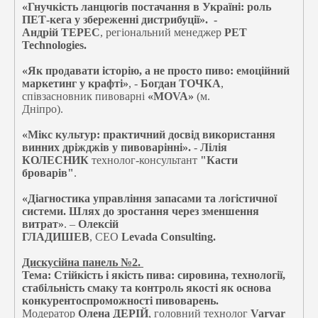
«Гнучкість ланцюгів постачання в Україні: роль
ПЕТ-кега у збереженні дистрибуції». -
Андрій ТЕРЕС
, регіональний менеджер
PET
Technologies.
«Як продавати історію, а не просто пиво: емоційний
маркетинг у крафті»
, -
Богдан ТОЧКА
,
співзасновник пивоварні
«MOVA»
(м.
Дніпро).
«Мікс культур: практичний досвід використання
винних дріжджів у пивоварінні».
-
Лілія
КОЛЕСНИК
технолог-консультант
"Касти
броварів"
.
«Діагностика управління запасами та логістичної
системи. Шлях до зростання через зменшення
витрат»
. –
Олексій
ГЛАДИШЕВ
,
CEO
Levada Consulting
.
Дискусійна панель №2.
Тема: Стійкість і якість пива: сировина, технології,
стабільність смаку та контроль якості як основа
конкурентоспроможності пивоварень.
Модератор
Олена ДЕРІЙ
, головний технолог
Varvar