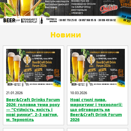
Новини
21.01.2026
10.03.2026
Beer&Craft Drinks Forum
Нові стилі пива,
2026: головна тема року
маркетинг і технології:
— “Стійкість, якість і
що обговорять на
нові ринки”. 2–3 квітня,
Beer&Craft Drink Forum
м. Тернопіль
2026