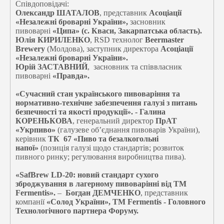
Співдоповідачі:
Олександр ШАТАЛОВ
, представник
Асоціації
«Незалежні броварні України»,
засновник
пивоварні
«Ципа» (с. Кваси, Закарпатська область).
Юлія КИРИЛЕНКО
, RSD технолог
Beermaster
Brewery
(Молдова), заступник директора
Асоціації
«Незалежні броварні України».
Юрій ЗАСТАВНИЙ
, засновник та співвласник
пивоварні
«Правда».
«Сучасний стан українського пивоваріння та
нормативно-технічне забезпечення галузі з питань
безпечності та якості продукції». - Галина
КОРЕНЬКОВА
, генеральний директор
ПрАТ
«Укрпиво»
(галузеве об’єднання пивоварів України),
керівник
ТК 67 «Пиво та безалкогольні
напої»
(позиція галузі щодо стандартів; розвиток
пивного ринку; регулювання виробництва пива).
«SafBrew LD-20: новий стандарт сухого
зброджування в лагерному пивоварінні від ТМ
Fermentis».
–
Богдан ДЕМЧЕНКО
, представник
компанії
«Солод України», ТМ Fermentis - Головного
Технологічного партнера Форуму.