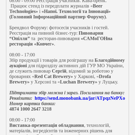
08:00 - 09:00
Реєстрація учасників. Кава-брейк.
Працює стенд із передплати журналів «
Beer
Technologies»
і
«Напої. Технології та Інновації»
(Головний Інформаційний партнер Форуму)
.
Брендвол Форуму: фотосесія учасників і гостей.
Реєстрація на пивний бізнес-тур:
Пивоварня
“Опілля”
та ресторан-пивоварня
«САМоГОНна
ресторація «Ковчег»
.
08:00 - 17:00
Збір продукції і товарів для розіграшу на
Благодійному
аукціоні
для підрозділу активних дій ГУР МО України,
де служить пивовар
Сергій
, відомий за роботою у
броварнях «
Red Cat Brewery»
у Харкові, «
Drofa
Brewery»
у Херсоні та «
Luchan Brewery»
у Луцьку.
Підтримати збір можна і зараз. Посилання на банку:
Реквізити:
https://send.monobank.ua/jar/ATpqzNePXo
Номер картки банки:
4874 1000 2647 3218
08:00 - 17:00
Виставка-презентація обладнання
, технологій,
матеріалів, інгредієнтів та інженерних рішень для