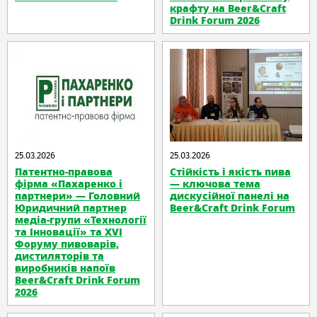
крафту на Beer&Craft
Drink Forum 2026
25.03.2026
25.03.2026
Патентно-правова
Стійкість і якість пива
фірма «Пахаренко і
— ключова тема
партнери» — Головний
дискусійної панелі на
Юридичний партнер
Beer&Craft Drink Forum
медіа-групи «Технології
та Інновації» та XVІ
Форуму пивоварів,
дистиляторів та
виробників напоїв
Beer&Craft Drink Forum
2026