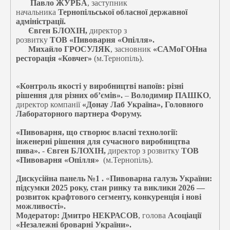
Павло ЖУРБА
, заступник
начальника
Тернопільської обласної державної
адміністрації.
Євген БЛОХІН,
директор з
розвитку
ТОВ «Пивоварня «Опілля».
Михайло ГРОСУЛЯК
, засновник
«САМоГОНна
ресторація «Ковчег»
(м.Тернопіль).
«Контроль якості у виробництві напоїв: різні
рішення для різних об’ємів».
–
Володимир ПАШКО
,
директор компанії
«Донау Лаб Україна»,
Головного
Лабораторного партнера
Форуму.
«Пивоварня, що створює власні технології:
інженерні рішення для сучасного виробництва
пива».
-
Євген БЛОХІН,
директор з розвитку
ТОВ
«Пивоварня «Опілля»
(м.Тернопіль).
Дискусійна панель №1 .
«
Пивоварна галузь України:
підсумки 2025 року, стан ринку та виклики 2026 —
розвиток крафтового сегменту, конкуренція і нові
можливості».
Модератор: Дмитро НЕКРАСОВ
, голова
Асоціації
«Незалежні броварні України».