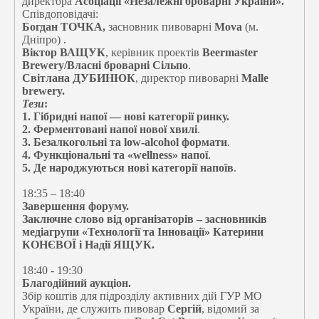
директора
Асоціації «Незалежні броварні України».
Співдоповідачі:
Богдан ТОЧКА,
засновник пивоварні
Mova
(
м.
Дніпро) .
Віктор ВАЩУК
, керівник проектів
Beermaster
Brewery/Власні броварні Сільпо
.
Світлана ДУБИНЮК
, директор пивоварні
Malle
brewery.
Тези
:
1. Гібридні напої — нові категорії ринку.
2. Ферментовані напої нової хвилі
.
3. Безалкогольні та low-alcohol формати
.
4. Функціональні та «wellness» напої
.
5. Де народжуються нові категорії напоїв
.
18:35 – 18:40
Завершення форуму.
Заключне слово від організаторів – засновників
медіагрупи «Технології та Інновації» Катерини
КОНЄВОЇ і Надії ЯЩУК.
18:40 - 19:30
Благодійний аукціон.
Збір коштів для підрозділу активних дій ГУР МО
України, де служить пивовар
Сергій
, відомий за