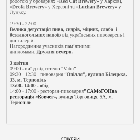
роботою у броварнях «
Red Cat Brewery»
у Харкові,
«
Drofa Brewery»
у Херсоні та «
Luchan Brewery»
у
Луцьку.
19:30 - 22:00
Велика дегустація пива, сидрів, міцних, слабо- і
безалкогольних напоїв
від українських пивоварень і
дистилерій.
Нагородження учасників пам’ятними
дипломами.
Дружня вечеря.
3 квітня
09:00 - виїзд від готелю “Vatra”
09:30 - 12:30 - пивоварня “
Опілля”, вулиця Білецька,
33, м. Тернопіль
13:00- 14:00 - обід
14:00 - 17:00 - ресторан-пивоварня
"САМоГОНна
ресторація «Ковчег»,
вулиця Торговиця, 5А, м.
Тернопіль
СПІКЕРИ