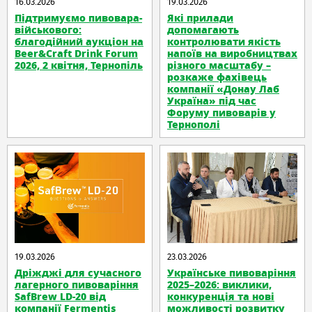
16.03.2026
19.03.2026
Підтримуємо пивовара-
Які прилади
військового:
допомагають
благодійний аукціон на
контролювати якість
Beer&Craft Drink Forum
напоїв на виробництвах
2026, 2 квітня, Тернопіль
різного масштабу –
розкаже фахівець
компанії «Донау Лаб
Україна» під час
Форуму пивоварів у
Тернополі
19.03.2026
23.03.2026
Дріжджі для сучасного
Українське пивоваріння
лагерного пивоваріння
2025–2026: виклики,
SafBrew LD-20 від
конкуренція та нові
компанії Fermentis
можливості розвитку