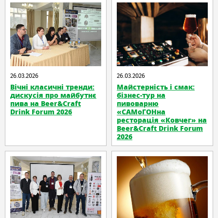
26.03.2026
26.03.2026
Вічні класичні тренди:
Майстерність і смак:
дискусія про майбутнє
бізнес-тур на
пива на Beer&Craft
пивоварню
Drink Forum 2026
«САМоГОНна
ресторація «Ковчег» на
Beer&Craft Drink Forum
2026