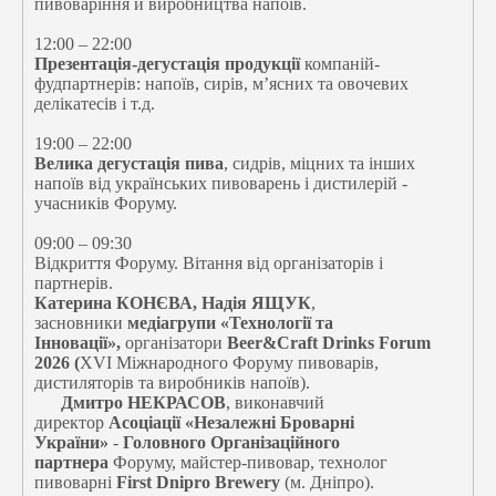
пивоваріння й виробництва напоїв.
12:00 – 22:00
Презентація-дегустація
продукції
компаній-
фудпартнерів: напоїв, сирів, м’ясних та овочевих
делікатесів і т.д.
19:00 – 22:00
Велика дегустація пива
, сидрів, міцних та інших
напоїв від українських пивоварень і дистилерій -
учасників Форуму.
09:00 – 09:30
Відкриття Форуму. Вітання від організаторів і
партнерів.
Катерина КОНЄВА, Надія ЯЩУК
,
засновники
медіагрупи «Технології та
Інновації»,
організатори
Beer&Craft Drinks Forum
2026 (
XVI Міжнародного Форуму пивоварів,
дистиляторів та виробників напоїв).
Дмитро НЕКРАСОВ
, виконавчий
директор
Асоціації «Незалежні Броварні
України»
-
Головного Організаційного
партнера
Форуму, майстер-пивовар, технолог
пивоварні
First Dnipro Brewery
(м. Дніпро).