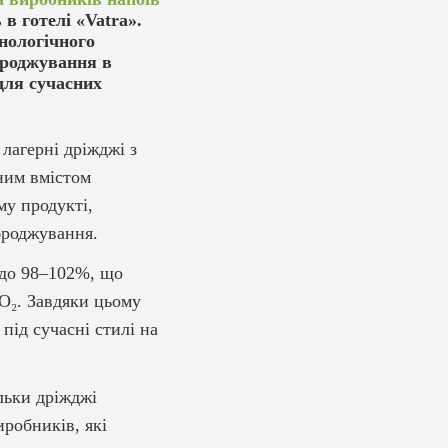
 в готелі «Vatra».
нологічного
броджування в
 для сучасних
агерні дріжджі з
ним вмістом
му продукті,
броджування.
 до 98–102%, що
O₂. Завдяки цьому
під сучасні стилі на
льки дріжджі
робників, які