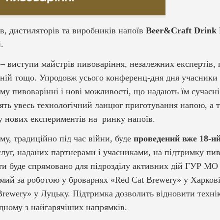
, дистиляторів та виробників напоїв
Beer&Craft Drink
.
– виступи майстрів пивоваріння, незалежних експертів, 
аній тощо. Упродовж усього конференц-дня дня учасники
му пивоварінні і нові можливості, що надають їм сучасні
ять увесь технологічний ланцюг приготування напою, а 
у нових експериментів на ринку напоїв.
у, традиційно під час війни, буде
проведений вже 18-и
ослуг, наданих партнерами і учасниками, на підтримку пив
шти буде спрямовано для підрозділу активних дій ГУР МО
омий за роботою у броварнях «Red Cat Brewery» у Харкові
Brewery» у Луцьку. Підтримка дозволить відновити техні
одному з найгарячіших напрямків.