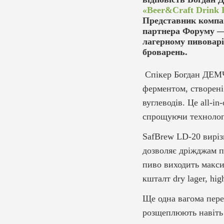
«Beer&Craft Drink 
Представник компа
партнера Форуму — 
лагерному пивоварін
броварень.
Спікер Богдан ДЕМЧ
ферментом, створені
вуглеводів. Це all-i
спрощуючи технологі
SafBrew LD-20 вирі
дозволяє дріжджам п
пиво виходить макси
кшталт dry lager, high
Ще одна вагома пере
розщеплюють навіть 