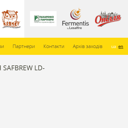
ри
Партнери
Контакти
Архів заходів
ua
en
 SAFBREW LD-