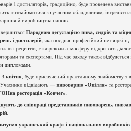
варів і дистиляторів, традиційно, буде проведена вистав
олить познайомитися з сучасним обладнанням, інгредієнт
аріння й виробництва напоїв.
авершиться
Народною дегустацією пива, сидрів та міцни
рень і дистилерій
, яка поєднає професійний нетворкінг,
стилів і рецептів, створюючи атмосферу відкритого діало
яторами та експертами. Під час заходу також відбудеться
ми дипломами.
,
3 квітня
, буде присвячений практичному знайомству з
. Учасники відвідають —
пивоварню «Опілля»
та рестор
ОНна ресторація «Ковчег»
.
шують до співпраці представників пивоварень, пивзаво
рій.
изуємо український крафт і національних виробників 