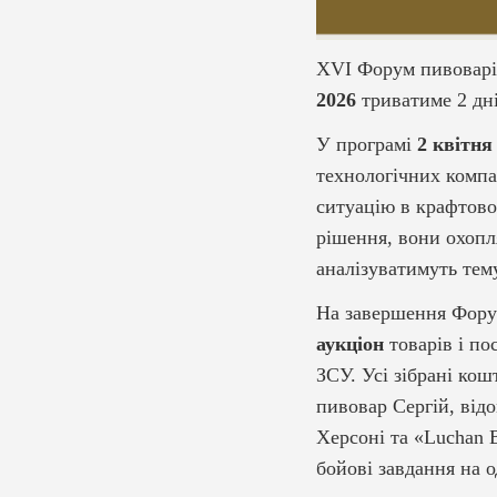
XVI Форум пивоварів
2026
триватиме 2 дні
У програмі
2 квітня
технологічних комп
ситуацію в крафтово
рішення, вони охопл
аналізуватимуть тем
На завершення Форум
аукціон
товарів і п
ЗСУ. Усі зібрані ко
пивовар Сергій, від
Херсоні та «Luchan 
бойові завдання на 