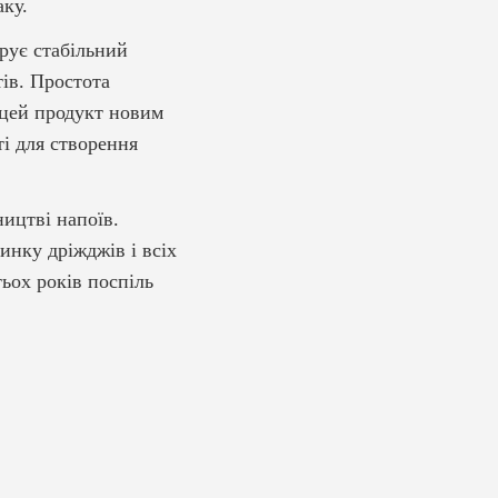
аку.
рує стабільний
тів. Простота
 цей продукт новим
ті для створення
ництві напоїв.
инку дріжджів і всіх
тьох років поспіль