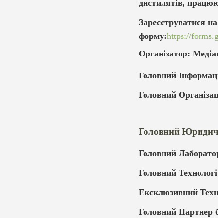
дистилятів, працюю
Зареєструватися н
форму:
https://form
Організатор: Медіаг
Головний Інформац
Головний Організа
Головний Юридич
Головний Лаборато
Головний Технолог
Ексклюзивний Техн
Головний Партнер б