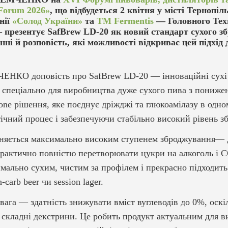
Forum 2026»
, що відбудеться 2 квітня у місті Тернопіль
нії
«Солод України»
та
ТМ Fermentis
— Головного Тех
презентує SafBrew LD-20 як новий стандарт сухого з
ні й розповість, які можливості відкриває цей підхід
ЕНКО доповість про SafBrew LD-20 — інноваційні сухі л
 спеціально для виробництва дуже сухого пива з пониже
n-one рішення, яке поєднує дріжджі та глюкоамілазу в одно
чний процес і забезпечуючи стабільно високий рівень з
зняється максимально високим ступенем зброджування—
рактично повністю перетворювати цукри на алкоголь і C
мально сухим, чистим за профілем і прекрасно підходить 
-carb beer чи session lager.
вага — здатність знижувати вміст вуглеводів до 0%, оскі
складні декстрини. Це робить продукт актуальним для ви