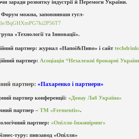
чи заради розвитку індустрії й Перемоги України.
а Форум можна, заповнивши гугл-
s.gle/BqGHXmPG7ki2P56T7
рупа «Технології та Інновації».
ійний партнер: журнал «Напої&Пиво» і сайт
techdrink
ційний партнер:
Асоціація “Незалежні броварні Україн
ний партнер:
«Пахаренко і партнери»
рний партнер конференції:
«Донау Лаб Україна»
ічний партнер –
ТМ «Fermentis»
.
ологічний партнер:
«Опілля-Інжиніринг»
ізнес-туру: пивзавод «Опілля»