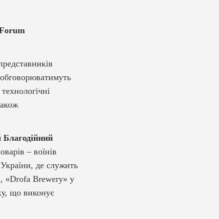
 Forum
представників
 обговорюватимуть
 технологічні
також
й Благодійний
оварів – воїнів
 України, де служить
, «Drofa Brewery» у
ку, що виконує