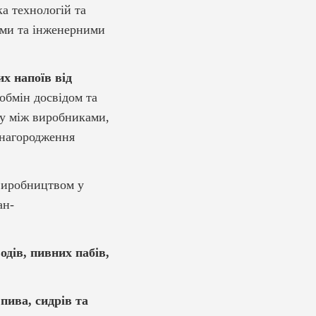
ка технологій та
ами та інженерними
х напоїв від
 обмін досвідом та
гу між виробниками,
 нагородження
 виробництвом у
ан-
дів, пивних пабів,
пива, сидрів та