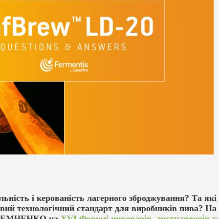
льність і керованість лагерного зброджування? Та які 
овий технологічний стандарт для виробників пива? На
н ДЕМЧЕНКО на
XVІ Форумі пивоварів, дистиляторів т