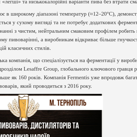
 «легші» та низькокалорійні варіанти пива без втрати см
є в широкому діапазоні температур (≈12–20°C), демонст
ається у сухому вигляді та не потребує додаткових фермен
нанні з чистим, нейтральним смаковим профілем робить
ому пивоварінні, а виробникам відкриває більше гнучкос
цій класичних стилів.
ка компанія, що спеціалізується на ферментації у вироб
дрозділом Lesaffre Group, глобального ключового гравця р
льше як 160 років. Компанія Fermentis уже впродовж бага
оварів, який проводиться з 2016 року.