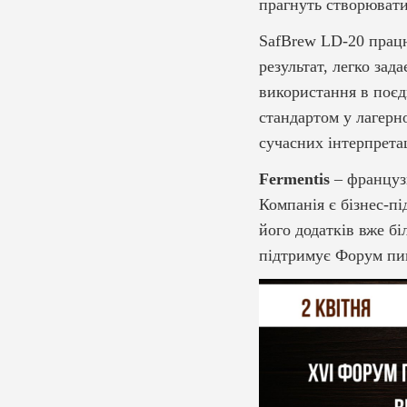
прагнуть створювати
SafBrew LD-20 працю
результат, легко зад
використання в поєд
стандартом у лагерн
сучасних інтерпрета
Fermentis
– французь
Компанія є бізнес-пі
його додатків вже бі
підтримує Форум пив