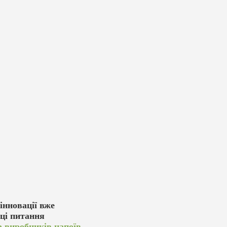
інновації вже
 ці питання
а виробників напоїв