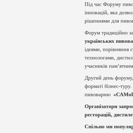
Під час Форуму пиво
інновацій, яка дозв
рішеннями для пивов
Форум традиційно з
українських пивова
ідеями, порівняння 
технологами, дистил
учасників пам’ятни
Другий день форуму
форматі бізнес-туру
пивоварню
«САМоГ
Організатори запро
ресторацій, дистиле
Спільно ми популяр