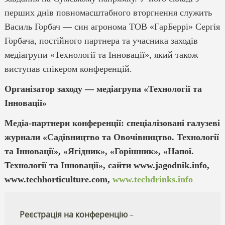
перших днів повномасштабного вторгнення служить
Василь Горбач — син агронома ТОВ «ГарБеррі» Сергія
Горбача, постійного партнера та учасника заходів
медіагрупи «Технології та Інновації», який також
виступав спікером конференцій.
Організатор заходу — медіагрупа «Технології та
Інновації»
Медіа-партнери конференції: спеціалізовані галузеві
журнали «Садівництво та Овочівництво. Технології
та Інновації», «Ягідник», «Горішник», «Напої.
Технології та Інновації», сайти www.jagodnik.info,
www.techhorticulture.com,
www.techdrinks.info
Реєстрація на конференцію
–