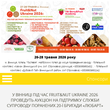
26-28 травня 2026 року
м. Вінниця, готель "Гостевія". Найближчі готелі до місця проведення заходу: •Готельний
комплекс «Казка» (Вінницький р-н, смт. Стрижавка урочище) +380936960402 . • Готельний
комплекс «Дубовий Гай» Вінницький район, смт Стрижавка) +380660960242
Спонсори
У ВІННИЦІ ПІД ЧАС FRUIT&NUT UKRAINE 2026
ПРОВЕДУТЬ АУКЦІОН НА ПІДТРИМКУ СЛУЖБИ
СУПРОВОДУ ПОРАНЕНИХ 20-Ї БРИГАДИ «ЛЮБАРТ»