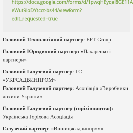
https://docs.google.com/forms/d/1pwqHEyqaI8GE11A
eWut9IoDYtcct-bs44/viewform?
edit_requested=true
Головний Технологічний партнер
: EFT Group
Головний Юридичний партнер:
«Пахаренко і
партнери»
Головний Галузевий партнер
: ГС
«УКРСАДВИНПРОМ»
Головний Галузевий партнер
: Асоціація «Виробники
лохини України»
Головний Галузевий партнер (горіхівництво):
Українська Горіхова Асоціація
Галузевий партнер
: «Вінницясадвинпром»