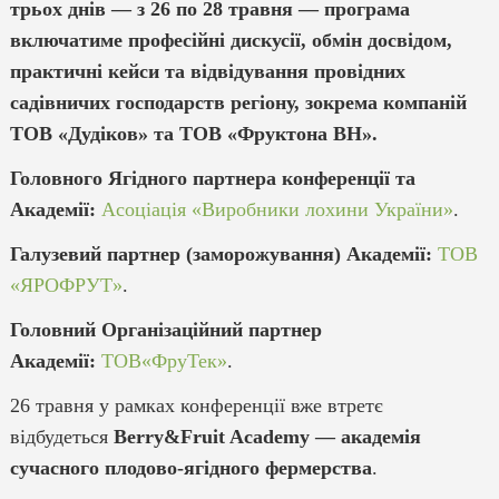
трьох днів — з 26 по 28 травня — програма
включатиме професійні дискусії, обмін досвідом,
практичні кейси та відвідування провідних
садівничих господарств регіону, зокрема компаній
ТОВ «Дудіков» та ТОВ «Фруктона ВН».
Головного Ягідного партнера конференції та
Академії:
Асоціація «Виробники лохини України»
.
Галузевий партнер (заморожування) Академії:
ТОВ
«ЯРОФРУТ»
.
Головний Організаційний партнер
Академії:
ТОВ«ФруТек»
.
26 травня у рамках конференції вже втретє
відбудеться
Berry&Fruit Academy — академія
сучасного плодово-ягідного фермерства
.