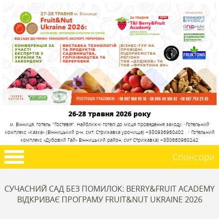
26-28 травня 2026 року
м. Вінниця, готель "Гостевія". Найближчі готелі до місця проведення заходу: •Готельний
комплекс «Казка» (Вінницький р-н, смт. Стрижавка урочище) +380936960402 . • Готельний
комплекс «Дубовий Гай» Вінницький район, смт Стрижавка) +380660960242
Спонсори
СУЧАСНИЙ САД БЕЗ ПОМИЛОК: BERRY&FRUIT ACADEMY
ВІДКРИВАЄ ПРОГРАМУ FRUIT&NUT UKRAINE 2026