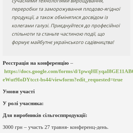
сучасними технологіями вирощування,
переробки та заморожування плодово-ягідної
продукції, а також обмінятися досвідом із
колегами галузі. Приєднуйтеся до професійної
спільноти та станьте частиною події, що
формує майбутнє українського садівництва!
Реєстрація на конференцію
–
https://docs.google.com/forms/d/1pwqHEyqaI8GE11AB
eWut9IoDYtcct-bs44/viewform?edit_requested=true
Умови участі
У ролі учасника:
Для виробників сільгосппродукції:
3000 грн – участь 27 травня- конференц-день.