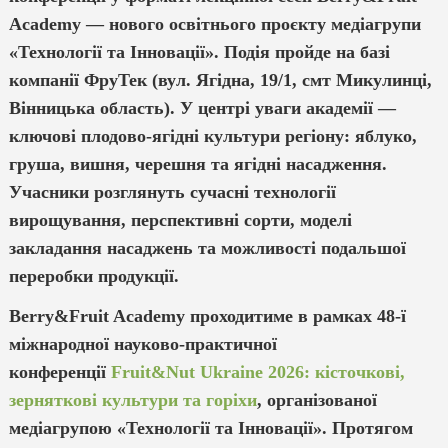
Academy — нового освітнього проєкту медіагрупи
«Технології та Інновації». Подія пройде на базі
компанії ФруТек (вул. Ягідна, 19/1, смт Микулинці,
Вінницька область). У центрі уваги академії —
ключові плодово-ягідні культури регіону: яблуко,
груша, вишня, черешня та ягідні насадження.
Учасники розглянуть сучасні технології
вирощування, перспективні сорти, моделі
закладання насаджень та можливості подальшої
переробки продукції.
Berry&Fruit Academy проходитиме в рамках 48-ї
міжнародної науково-практичної
конференції
Fruit&Nut Ukraine 2026: кісточкові,
зерняткові культури та горіхи
, організованої
медіагрупою «Технології та Інновації». Протягом