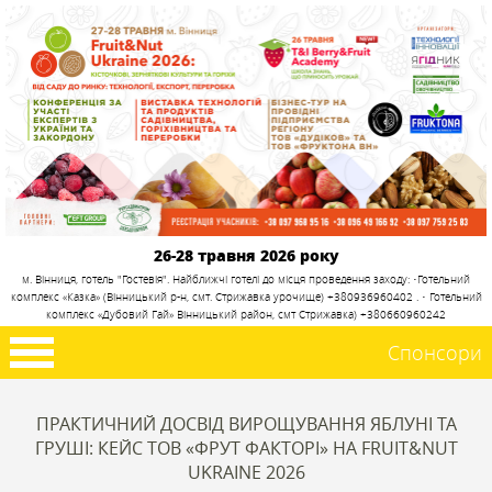
26-28 травня 2026 року
м. Вінниця, готель "Гостевія". Найближчі готелі до місця проведення заходу: •Готельний
комплекс «Казка» (Вінницький р-н, смт. Стрижавка урочище) +380936960402 . • Готельний
комплекс «Дубовий Гай» Вінницький район, смт Стрижавка) +380660960242
Спонсори
ПРАКТИЧНИЙ ДОСВІД ВИРОЩУВАННЯ ЯБЛУНІ ТА
ГРУШІ: КЕЙС ТОВ «ФРУТ ФАКТОРІ» НА FRUIT&NUT
UKRAINE 2026