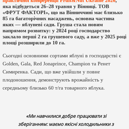
практичної конференції Fruit&Nut Ukraine 2026
,
яка відбудеться 26–28 травня у Вінниці. ТОВ
«ФРУТ ФАКТОРІ», що на Вінниччині має близько
85 га багаторічних насаджень, основна частина
яких — яблуневі сади. Груша стала новим
напрямом розвитку: у 2024 році господарство
заклало перші 2 га грушевого саду, а вже у 2025 році
площі розширили до 10 га.
Сьогодні основними сортами яблуні в господарстві є
Golden, Gala, Red Jonaprince, Champion та Ренет
Симиренка. Сади, що вже увійшли у повне
плодоношення, демонструють врожайність у
середньому близько 60 т/га товарного яблука.
«Ми навчилися добре працювати зі
зберіганням: маємо якісні холодильники з