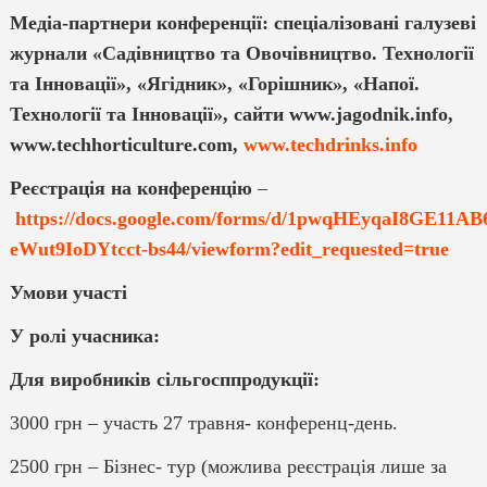
Медіа-партнери конференції: спеціалізовані галузеві
журнали «Садівництво та Овочівництво. Технології
та Інновації», «Ягідник», «Горішник», «Напої.
Технології та Інновації», сайти www.jagodnik.info,
www.techhorticulture.com,
www.techdrinks.info
Реєстрація на конференцію
–
https://docs.google.com/forms/d/1pwqHEyqaI8GE11AB
eWut9IoDYtcct-bs44/viewform?edit_requested=true
Умови участі
У ролі учасника:
Для виробників сільгосппродукції:
3000 грн – участь 27 травня- конференц-день.
2500 грн – Бізнес- тур (можлива реєстрація лише за