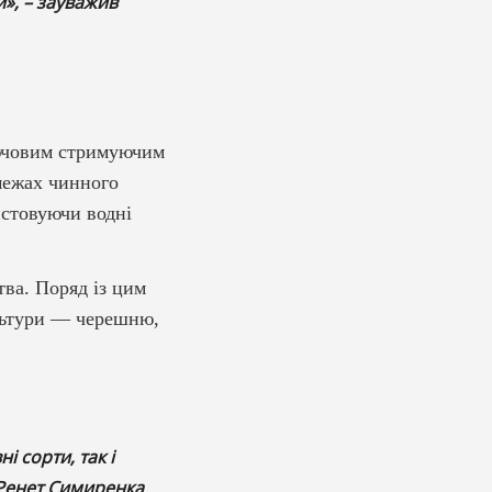
й», – зауважив
лючовим стримуючим
межах чинного
истовуючи водні
ва. Поряд із цим
льтури — черешню,
 сорти, так і
 Ренет Симиренка