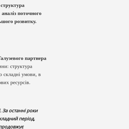
 структура
 аналіз поточного
ьшого розвитку.
алузевого партнера
ини: структура
о складні умови, в
ових ресурсів.
. За останні роки
кладний період,
 продовжує