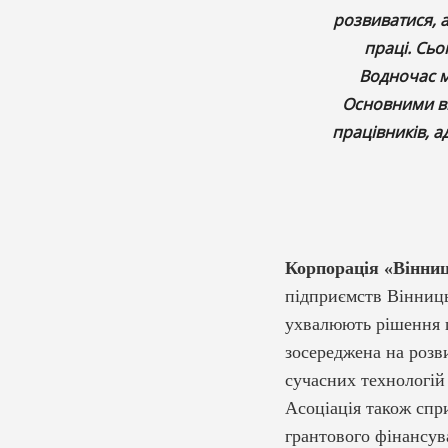
розвиватися, а
праці. Сьо
Водночас м
Основними ви
працівників, а
Корпорація «Вінни
підприємств Вінниць
ухвалюють рішення що
зосереджена на розв
сучасних технологій 
Асоціація також спр
грантового фінансув