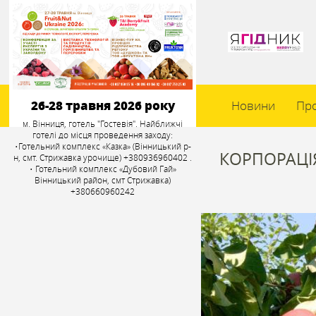
26-28 травня 2026 року
Новини
Пр
м. Вінниця, готель "Гостевія". Найближчі
готелі до місця проведення заходу:
•Готельний комплекс «Казка» (Вінницький р-
КОРПОРАЦІ
н, смт. Стрижавка урочище) +380936960402 .
• Готельний комплекс «Дубовий Гай»
Вінницький район, смт Стрижавка)
+380660960242