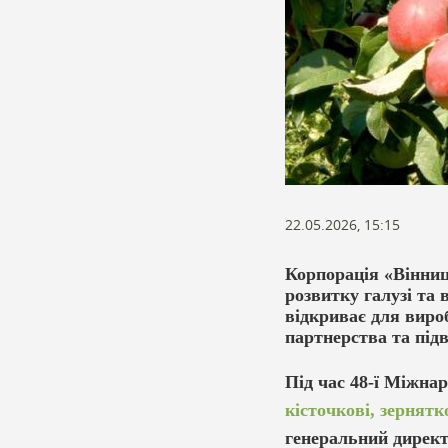
22.05.2026, 15:15
Корпорація «Вінниц
розвитку галузі та
відкриває для виро
партнерства та під
Під час 48-ї Міжна
кісточкові, зернятк
генеральний директ