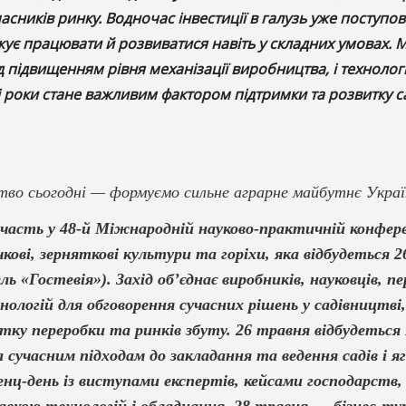
часників ринку. Водночас інвестиції в галузь уже поступо
ує працювати й розвиватися навіть у складних умовах. 
підвищенням рівня механізації виробництва, і технолог
 роки стане важливим фактором підтримки та розвитку с
тво сьогодні — формуємо сильне аграрне майбутнє Украї
часть у 48-й Міжнародній науково-практичній конфере
чкові, зерняткові культури та горіхи, яка відбудеться 
ль «Гостевія»). Захід об’єднає виробників, науковців, п
ологій для обговорення сучасних рішень у садівництві
итку переробки та ринків збуту. 26 травня відбудеться
 сучасним підходам до закладання та ведення садів і яг
нц-день із виступами експертів, кейсами господарств