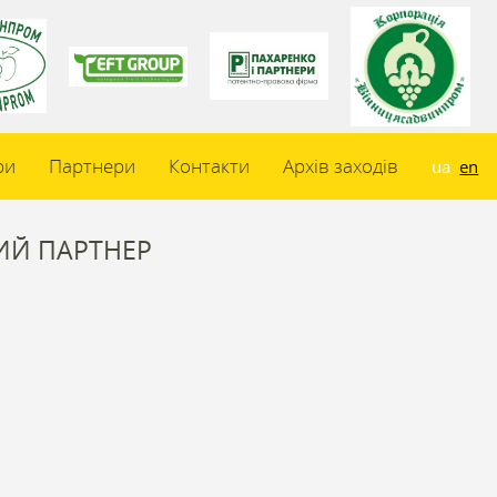
ри
Партнери
Контакти
Архів заходів
ua
en
ИЙ ПАРТНЕР