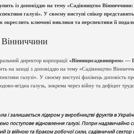
упить із доповіддю на тему «Садівництво Вінниччини:
спективи галузі». У своєму виступі спікер представить
кож окреслить ключові виклики та перспективи її подал
 Вінниччини
еральний директор корпорації
«Вінницясадвинпром» — Г
пить на заході з доповіддю на тему «Садівництво Вінничч
пективи галузі». У своєму виступі фахівець доповість пр
дово-ягідна галузь, зокрема через війну та дефіцит труд
ла і залишається лідером у виробництві фруктів в Україні
ємо поступове відновлення галузі. Попри надзвичайно с
ий із війною та браком робочої сили, садівничий сектор