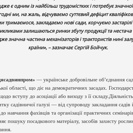
дже є одним із найбільш трудомістких і потребує значної 
годні ми, на жаль, відчуваємо суттєвий дефіцит кваліфіков
и тримаємося, закладаємо нові сади, корчуємо застарілі
кликами залишаються ринки збуту продукції та нестача 
дже значна частина механізаторів і трактористів нині зал
країни», – зазначає Сергій Бойчук.
цясадвинпром»
— українське добровільне об’єднання са
кої області, що діє на демократичних засадах. Господарс
до вступу до асоціації або виходу з її складу.Діяльніст
итку садівничої галузі — від супроводу закладання садів
до навчання фахівців та організації практичних семінарів
ияє пошуку посадкового матеріалу, засобів захисту росли
ання.