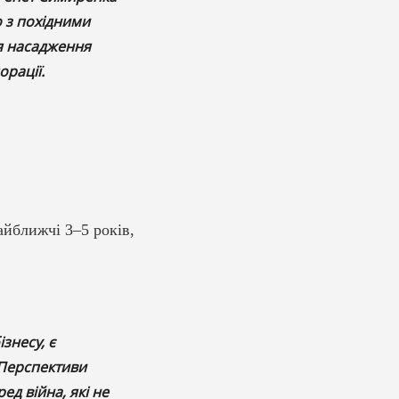
о з похідними
ся насадження
рації.
айближчі 3–5 років,
знесу, є
 Перспективи
ед війна, які не