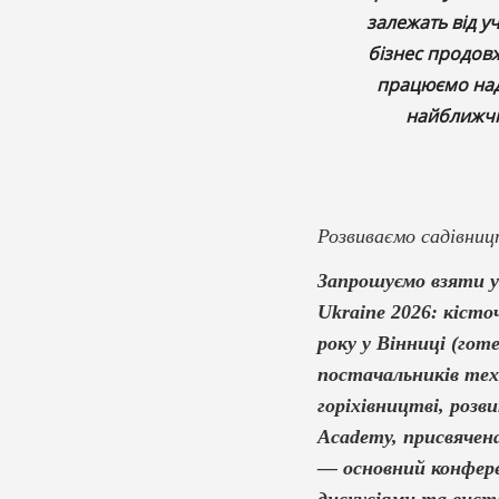
залежать від у
бізнес продовж
працюємо над 
найближчі
Розвиваємо садівниц
Запрошуємо взяти у
Ukraine 2026: кісто
року у Вінниці (готе
постачальників техн
горіхівництві, розв
Academy, присвячена
— основний конфере