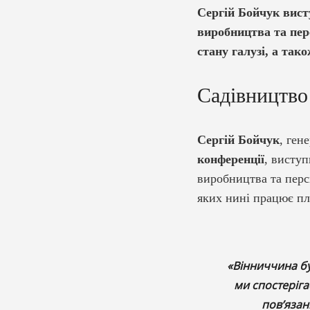
Сергій Бойчук вист
виробництва та пер
стану галузі, а та
Садівництво
Сергій Бойчук
, ген
конференції
, висту
виробництва та перс
яких нині працює пло
«Вінниччина бу
ми спостеріга
пов’язан