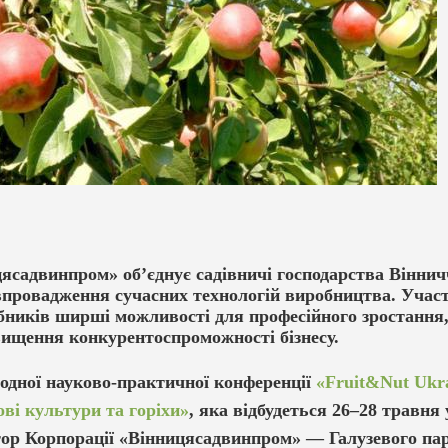
ясадвинпром» об’єднує садівничі господарства Віннич
 впровадження сучасних технологій виробництва. Участь
бників ширші можливості для професійного зростання,
вищення конкурентоспроможності бізнесу.
родної науково-практичної конференції
«Fruit&Nut Ukra
ові культури та горіхи»
, яка відбудеться 26–28 травня 
ор Корпорації «Вінницясадвинпром» — Галузевого пар