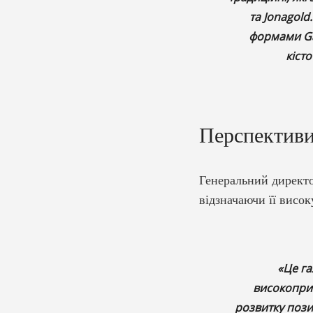
та Jonagold
формами Gal
кіст
Перспективи
Генеральний директо
відзначаючи її висок
«Це га
високоприб
розвитку пози