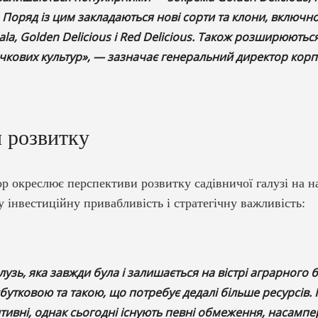
. Поряд із цим закладаються нові сорти та клони, включн
a, Golden Delicious і Red Delicious. Також розширюють
очкових культур», — зазначає генеральний директор корпо
 розвитку
р окреслює перспективи розвитку садівничої галузі на н
у інвестиційну привабливість і стратегічну важливість:
лузь, яка завжди була і залишається на вістрі аграрного бі
утковою та такою, що потребує дедалі більше ресурсів.
тивні, однак сьогодні існують певні обмеження, насампер