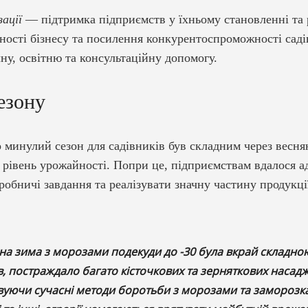
зації
— підтримка підприємств у їхньому становленні та 
ості бізнесу та посилення конкурентоспроможності садів
ну, освітню та консультаційну допомогу.
езону
 минулий сезон для садівників був складним через веснян
 рівень урожайності. Попри це, підприємствам вдалося а
робничі завдання та реалізувати значну частину продукці
на зима з морозами подекуди до -30 була вкрай складно
в, постраждало багато кісточкових та зерняткових насадж
уючи сучасні методи боротьби з морозами та заморозкам