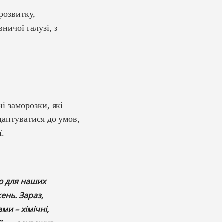
розвитку,
ничої галузі, з
і заморозки, які
даптуватися до умов,
ї.
ю для наших
ень. Зараз,
и – хімічні,