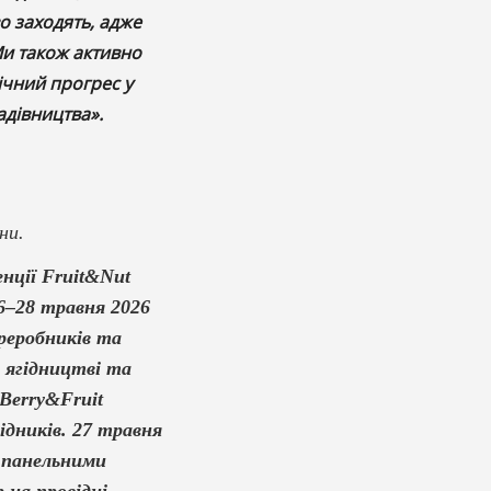
во заходять, адже
Ми також активно
ічний прогрес у
адівництва».
ни.
нції Fruit&Nut
26–28 травня 2026
ереробників та
, ягідництві та
 Berry&Fruit
ідників. 27 травня
, панельними