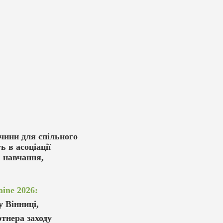
чини для спільного
 в асоціації
 навчання,
ine 2026:
у Вінниці,
тнера заходу