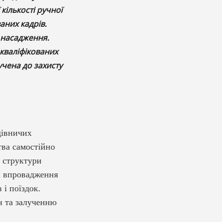
кількості ручної
аних кадрів.
 насадження.
кваліфікованих
учена до захисту
дівничих
тва самостійно
ь структури
 і впровадження
 і поїздок.
н та залученню