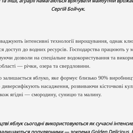
 та інші, аграрії намагаються врятувати майбутній врожа
Сергій Бойчук.
оваджують інтенсивні технології вирощування, однак к
я доступ до водних ресурсів. Господарства працюють у 
муючи дозволи на спеціальне водокористування та викор
області — річки, озера та свердловини.
залишається яблуко, яке формує близько 90% виробницт
о диверсифікують насадження, розвиваючи кісточкові ку
акож ягідні — смородину, суницю та малину.
тві яблук сьогодні використовуються як сучасні інтенсивні
і залишаються популярними — зокрема Golden Delicious,