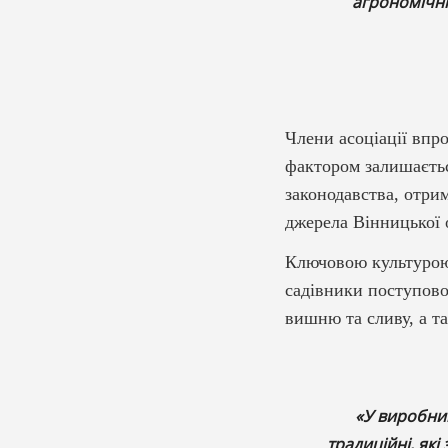
агрономічні
Члени асоціації впр
фактором залишаєтьс
законодавства, отри
джерела Вінницької 
Ключовою культурою 
садівники поступов
вишню та сливу, а т
«У виробниц
традиційні, як