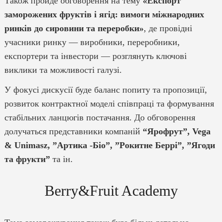
Також пройде обговорення на тему
«Експорт
заморожених фруктів і ягід: вимоги міжнародних
ринків до сировини та переробки»
, де провідні
учасники ринку — виробники, переробники,
експортери та інвестори — розглянуть ключові
виклики та можливості галузі.
У фокусі дискусії буде баланс попиту та пропозиції,
розвиток контрактної моделі співпраці та формування
стабільних ланцюгів постачання. До обговорення
долучаться представники компаній
“Ярофрут”, Vega
& Unimasz, ”Артика -Біо”, ”Рокитне Беррі”, ”Ягоди
та фрукти”
та ін.
Berry&Fruit Academy