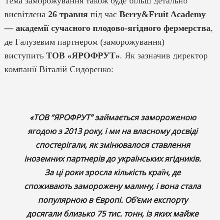
Тема заморожування також буде більш детально
висвітлена
26 травня
під час
Berry&Fruit Academy
— академії сучасного плодово-ягідного фермерства
,
де Галузевим партнером
(заморожування)
виступить
ТОВ «ЯРОФРУТ»
. Як зазначив директор
компанії Віталій Сидоренко:
«ТОВ “ЯРОФРУТ” займається замороженою
ягодою з 2013 року, і ми на власному досвіді
спостерігали, як змінювалося ставлення
іноземних партнерів до українських ягідників.
За ці роки зросла кількість країн, де
споживають заморожену малину, і вона стала
популярною в Європі. Об’єми експорту
досягали близько 75 тис. тонн, із яких майже