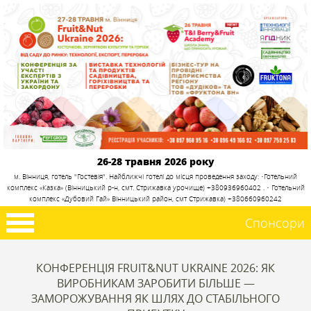
26-28 травня 2026 року
м. Вінниця, готель "Гостевія". Найближчі готелі до місця проведення заходу: •Готельний
комплекс «Казка» (Вінницький р-н, смт. Стрижавка урочище) +380936960402 . • Готельний
комплекс «Дубовий Гай» Вінницький район, смт Стрижавка) +380660960242
Спонсори
КОНФЕРЕНЦІЯ FRUIT&NUT UKRAINE 2026: ЯК
ВИРОБНИКАМ ЗАРОБИТИ БІЛЬШЕ —
ЗАМОРОЖУВАННЯ ЯК ШЛЯХ ДО СТАБІЛЬНОГО