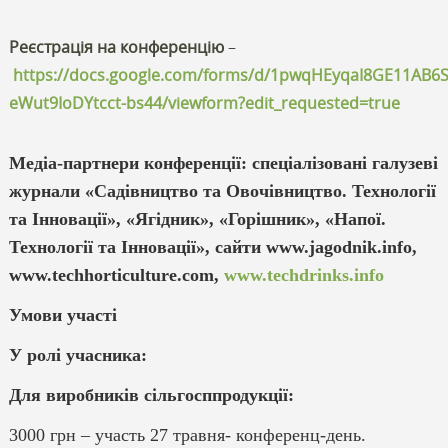
Реєстрація на конференцію
–
https://docs.google.com/forms/d/1pwqHEyqaI8GE11AB6Sl
eWut9IoDYtcct-bs44/viewform?edit_requested=true
Медіа-партнери конференції: спеціалізовані галузеві
журнали «Садівництво та Овочівництво. Технології
та Інновації», «Ягідник», «Горішник», «Напої.
Технології та Інновації», сайти www.jagodnik.info,
www.techhorticulture.com,
www.techdrinks.info
Умови участі
У ролі учасника:
Для виробників сільгосппродукції:
3000 грн – участь 27 травня- конференц-день.