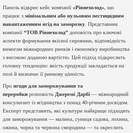
Панель відкриє кейс компанії
«Рівнехолод»
, що
працює з
мінімальним або нульовим пестицидним
навантаженням ягід на заморозку
. Представник
компанії
“ТОВ Рівнехолод”
доповість про ключові
аспекти формування якісної сировини, відповідність
вимогам міжнародних ринків і економіку виробництва
з високою доданою вартістю. Цей підхід підкреслить
головну тенденцію: якість продукції закладається на
полі й визначає її ринкову цінність.
Про
ягоди для заморожування та
переробки
розповість
Джеремі Дарбі
— міжнародний
консультант із ягідництва з понад 40-річним досвідом.
Експерт представить, які культури найкраще підходять
для заморожування — малина, суниця садова, лохина,
ожина, чорна та червона смородина — та окреслить