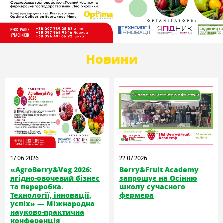
Новини
17.06.2026
22.07.2026
«AgroBerry&Veg 2026:
Berry&Fruit Academy
ягідно-овочевий бізнес
запрошує на Осінню
та переробка.
школу сучасного
Технології, інновації,
фермера
успіх» — Міжнародна
науково-практична
конференція