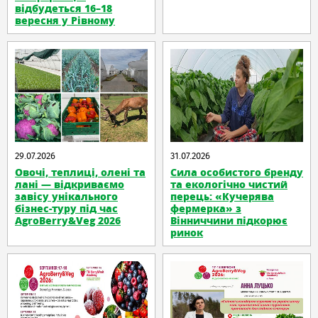
відбудеться 16–18
вересня у Рівному
29.07.2026
31.07.2026
Овочі, теплиці, олені та
Сила особистого бренду
лані — відкриваємо
та екологічно чистий
завісу унікального
перець: «Кучерява
бізнес-туру під час
фермерка» з
AgroBerry&Veg 2026
Вінниччини підкорює
ринок