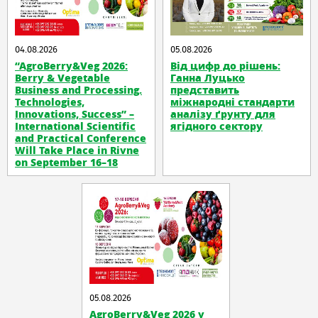
04.08.2026
05.08.2026
“AgroBerry&Veg 2026:
Від цифр до рішень:
Berry & Vegetable
Ганна Луцько
Business and Processing.
представить
Technologies,
міжнародні стандарти
Innovations, Success” –
аналізу ґрунту для
International Scientific
ягідного сектору
and Practical Conference
Will Take Place in Rivne
on September 16–18
05.08.2026
AgroBerry&Veg 2026 у