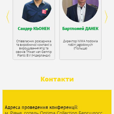
Сандер КЬОНЕН
Бартломей ДАНЕК
чні
Співвласник розсадника
Директор NIWA hodowla
та виробничої компанії з
roślin jagodowych
P
вирощування ягід та
(Польща)
овочів Thwan van Gennip
Plants B.V (Нідерланди)
Контакти
Адреса проведення конференції:
м. Рівне, готель Optima Collection Бергшлосс