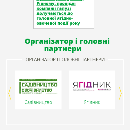
Рівному: провідні
компанії галузі
долучаються до
головної ягідно-
овочевої події року
Організатор і головні
партнери
ОРГАНІЗАТОР І ГОЛОВНІ ПАРТНЕРИ
Садівництво
Ягідник