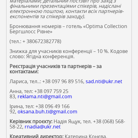
матеріалами; детальний постзвіт про захід з
фінальними презентаціями спікерів, надіслані
електронною поштою, контакти всіх партнерів-
експонентів та спікерів заходу).
Бронювання номерів – готель «Optima Collection
Бергшлосс Рівне»
(тел.: + 380672382778)
Знижка для учасників конференції – 10 %.
Кодове
слово: Ягідна конференція.
Реєстрація учасників та партнерів – за
контактами:
Лариса, тел..: +38 097 96 89 516,
sad.nti@ukr.net
Анна, тел: +38 097 759 25
83,
reklama.nti@gmail.com
Ірина, тел: +38 096 49 166
92,
oksana.buh.ti@gmail.com
Керівник проєкту:
Надія Ящук, тел. +38 (068) 568-
58-22,
rnadia@ukr.net
Креативний директор:
Катерина Конєва,