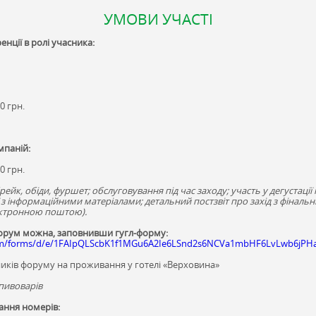
УМОВИ УЧАСТІ
енції в ролі учасника:
0 грн.
мпаній:
0 грн.
рейк, обіди, фуршет; обслуговування під час заходу; участь у дегустації н
 з інформаційними матеріалами; детальний постзвіт про захід з фінал
лектронною поштою).
Форум можна, заповнивши гугл-форму:
.com/forms/d/e/1FAIpQLScbK1f1MGu6A2Ie6LSnd2s6NCVa1mbHF6LvLwb6jPHa
иків форуму на проживання у готелі «Верховина»
пивоварів
ання номерів: