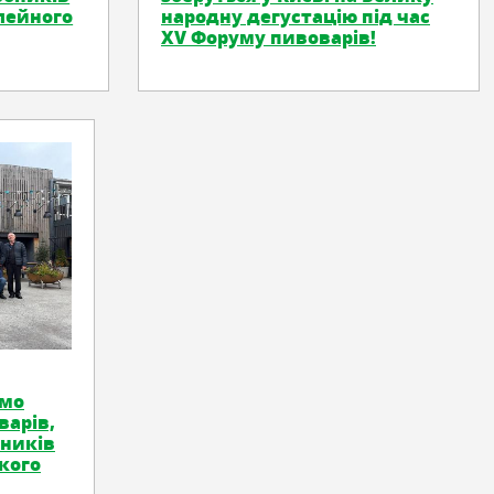
лейного
народну дегустацію під час
XV Форуму пивоварів!
ємо
варів,
бників
ького