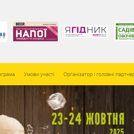
ограма
Умови участі
Організатор і головні партне