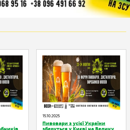
15.10.2025
Пивовари з усієї України
обників
зберуться у Києві на Велику