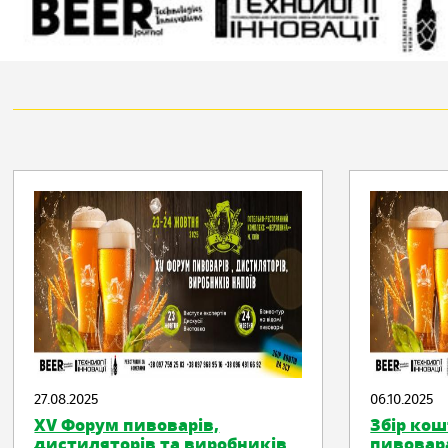
27.08.2025
06.10.2025
XV Форум пивоварів,
Збір кош
дистиляторів та виробників
пивовара