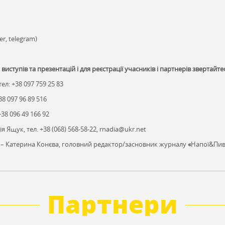
ber,
telegram)
иступів та презентацій і для реєстрації учасників і партнерів звертайте
ел: +38 097 759 25 83
38 097 96 89 516
38 096 49 166 92
я Ящук, тел. +38 (068) 568-58-22, rnadia@ukr.net
– Катерина Конєва, головний редактор/засновник журналу
«
Напої&Пиво
Партнери