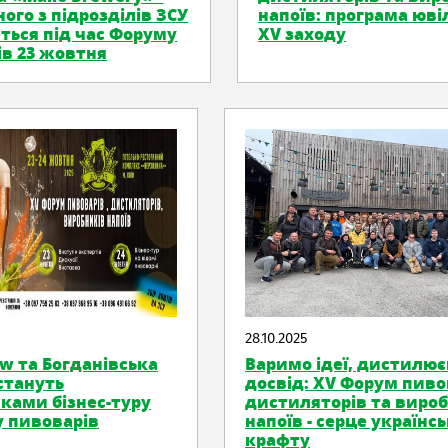
ного з підрозділів ЗСУ
напоїв: програма юві
еться під час Форуму
XV заходу
ів 23 жовтня
28.10.2025
ew та Богданівська
Варимо ідеї, дистилю
стануть
досвід: XV Форум пиво
ами бізнес-туру
дистиляторів та виро
 пивоварів
напоїв - серце українс
крафту