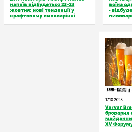
напоїв відбудеться 23–24
воїна од
жовтня: нові тенденції у
- відбуд
крафтовому пивоварінні
пивовар
17.10.2025
Varvar Br
броварня 
майданчик
XV Форуму