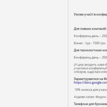
Умови участі в конфер
Для пивних компаній:
Конференц-день – 250
Бізнес - тур - 1500 грн.
Для технологічних ко
Конференц-день – 350
(У ціну входить кава-б
учасника конференції
спікерів, надіслані е
Зареєструватися на 
https://docs.google
1
0% знижка для учасн
Кодове слово: Форум 
Телефони для бронюв