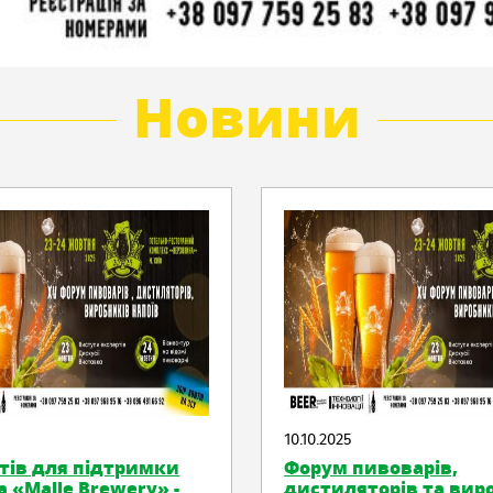
Новини
10.10.2025
тів для підтримки
Форум пивоварів,
 «Malle Brewery» -
дистиляторів та вир