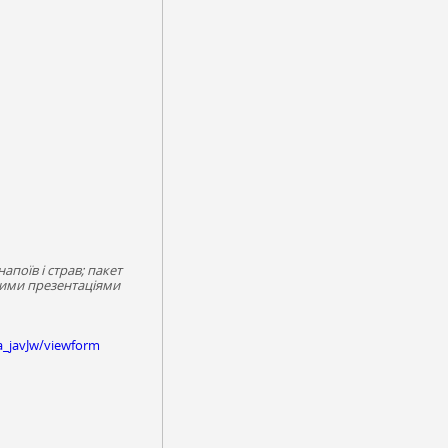
апоїв і страв; пакет
ьними презентаціями
_javJw/viewform