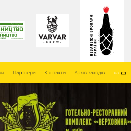
ри
Партнери
Контакти
Архів заходів
ua
en