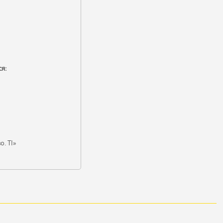
ся:
. ТІ»