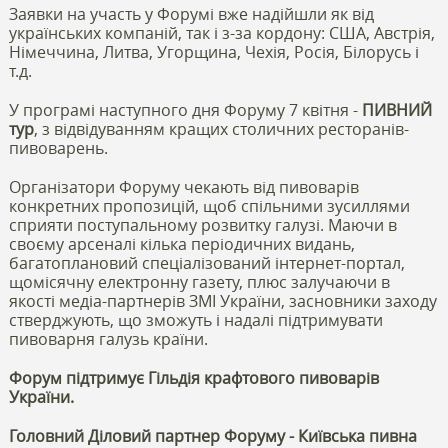
Заявки на участь у Форумі вже надійшли як від
українських компаній, так і з-за кордону: США, Австрія,
Німеччина, Литва, Угорщина, Чехія, Росія, Білорусь і
т.д.
У програмі наступного дня Форуму 7 квітня -
ПИВНИЙ
тур
, з відвідуванням кращих столичних ресторанів-
пивоварень.
Організатори Форуму чекають від пивоварів
конкретних пропозицій, щоб спільними зусиллями
сприяти поступальному розвитку галузі. Маючи в
своєму арсеналі кілька періодичних видань,
багатоплановий спеціалізований інтернет-портал,
щомісячну електронну газету, плюс залучаючи в
якості медіа-партнерів ЗМІ України, засновники заходу
стверджують, що зможуть і надалі підтримувати
пивоварня галузь країни.
Форум підтримує Гільдія крафтового пивоварів
України.
Головний Діловий партнер Форуму - Київська пивна