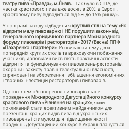
театру пива «Правда», м.Львів.
- Так було в США, де
частка крафтового пива вже досягла 20%, в Європі,
крафтовому пиву відводиться від 5% до 15% ринку».
У програмі заходу відбудеться
круглий стіл на тему «Як
відкрити малу пивоварню і НЕ порушити закон» від
генерального юридичного партнера Міжнародного
форуму пивоварів і рестораторів - 2017 (Весна) ППФ
«Пахаренко і партнери»
. Розвиваючи тему двох
попередніх круглих столів та враховуючи побажання
учасників, доповідачі висвітлять практичні аспекти
відкриття та функціонування пивоварень-ресторанів,
охорони і захисту прав інтелектуальної власності,
спрямовані на збереження і збільшення економічних
і творчих інвестицій рестораторів і пивоварів.
Однією з тем обговорення пивоварів стане
проведення
Міжнародного Дегустаційного конкурсу
крафтового пива «Рівняння на кращих»
, який
покликаний стати ефективним майданчиком для
презентації кращих видів пива від українських
пивоварень і стимулом для підвищення якості
продукції. Дегустаційний конкурс в Україні планується