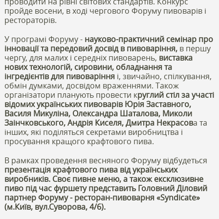
проводити на рівні світових стандартів. Конкурс
пройде восени, в ході чергового Форуму пивоварів і
рестораторів.
У програмі Форуму -
науково-практичний семінар про
інновації та передовий досвід в пивоваріння,
в першу
чергу, для малих і середніх пивоварень,
виставка
нових технологій, сировини, обладнання та
інгредієнтів для пивоваріння
і, звичайно, спілкування,
обмін думками, досвідом враженнями. Також
організатори планують провести к
руглий стіл за участі
відомих українських пивоварів Юрія Заставного,
Василя Микуліна, Олександра Шаталова, Миколи
Заінчковського, Андрія Киселя, Дмитра Некрасов
а та
інших, які поділяться секретами виробництва і
просування кращого крафтового пива.
В рамках проведення весняного Форуму відбудеться
презентація крафтового пива від українських
виробників. Своє пивне меню, а також ексклюзивне
пиво під час фуршету представить Головний Діловий
партнер Форуму - ресторан-пивоварня «Syndicate»
(м.Київ, вул.Суворова, 4/6).