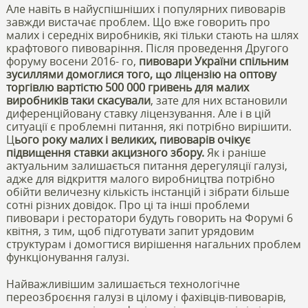
Але навіть в найуспішніших і популярних пивоварів
завжди вистачає проблем. Що вже говорить про
малих і середніх виробників, які тільки стають на шлях
крафтового пивоваріння. Після проведення Другого
форуму восени 2016- го,
пивовари України спільним
зусиллями домоглися того, що ліцензію на оптову
торгівлю вартістю 500 000 гривень для малих
виробників таки скасували
, зате для них встановили
диференційовану ставку ліцензування. Але і в цій
ситуації є проблемні питання, які потрібно вирішити.
Ц
ього року малих і великих, пивоварів очікує
підвищення ставки акцизного збору.
Як і раніше
актуальним залишається питання дерегуляції галузі,
адже для відкриття малого виробництва потрібно
обійти величезну кількість інстанцій і зібрати більше
сотні різних довідок. Про ці та інші проблеми
пивовари і ресторатори будуть говорить на Форумі 6
квітня, з тим, щоб підготувати запит урядовим
структурам і домогтися вирішення нагальних проблем
функціонування галузі.
Найважливішим залишається технологічне
переозброєння галузі в цілому і фахівців-пивоварів,