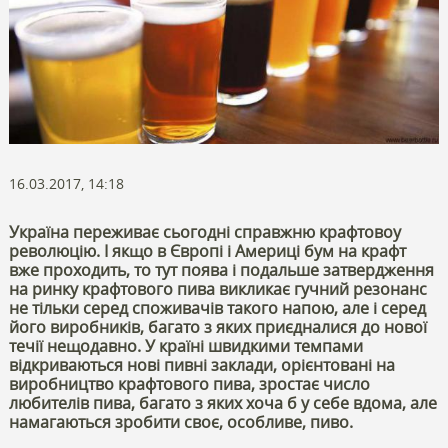
16.03.2017, 14:18
Україна переживає сьогодні справжню крафтовоу
революцію. І якщо в Європі і Америці бум на крафт
вже проходить, то тут поява і подальше затвердження
на ринку крафтового пива викликає гучний резонанс
не тільки серед споживачів такого напою, але і серед
його виробників, багато з яких приєдналися до нової
течії нещодавно. У країні швидкими темпами
відкриваються нові пивні заклади, орієнтовані на
виробництво крафтового пива, зростає число
любителів пива, багато з яких хоча б у себе вдома, але
намагаються зробити своє, особливе, пиво.