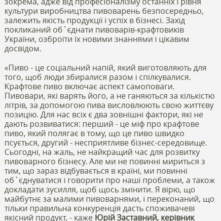
зокрема, адже від професіоналізму останніх і рівня
культури виробництва пивоварень безпосередньо,
залежить якість продукції і успіх в бізнесі. Захід
покликаний об`єднати пивоварів-крафтовиків
України, озброїти їх новими знаннями і цікавим
досвідом.
«Пиво - це соціальний напій, який виготовляють для
того, щоб люди збиралися разом і спілкувалися.
Крафтове пиво включає аспект самоповаги.
Пивовари, які варять його, а не ганяються за кількістю
літрів, за допомогою пива висловлюють свою життєву
позицію. Для нас всіх є два зовнішні фактори, які не
дають розвиватися: перший - це міф про крафтове
пиво, який полягає в тому, що це пиво швидко
псується, другий - несприятливе бізнес-середовище.
Сьогодні, на жаль, не найкращий час для розвитку
пивоварного бізнесу. Але ми не повинні мириться з
тим, що зараз відбувається в країні, ми повинні
об`єднуватися і говорити про наші проблеми, а також
докладати зусилля, щоб щось змінити. Я вірю, що
майбутнє за малими пивоварнями, і переконаний, що
тільки правильна конкуренція дасть споживачеві
якісний продукт, - каже
Юрій Заставний, керівник