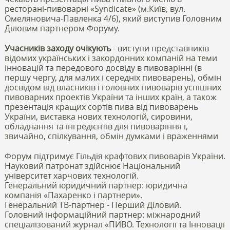
ресторані-пивоварні «Syndicate» (м.Київ, вул.
Омеляновича-Павленка 4/6), який виступив Головним
Діловим партнером Форуму.
Учасників заходу очікують
- виступи представників
відомих українських і закордонних компаній на теми
інновацій та передового досвіду в пивоварінні (в
першу чергу, для малих і середніх пивоварень), обмін
досвідом від власників і головних пивоварів успішних
пивоварних проектів України та інших країн, а також
презентація кращих сортів пива від пивоварень
України, виставка нових технологій, сировини,
обладнання та інгредієнтів для пивоваріння і,
звичайно, спілкування, обмін думками і враженнями
Форум підтримує Гільдія крафтових пивоварів України.
Науковий патронат здійснює Національний
університет харчових технологій.
Генеральний юридичний партнер: юридична
компанія «Пахаренко і партнери».
Генеральний ТВ-партнер - Перший Діловий.
Головний інформаційний партнер: міжнародний
спеціалізований журнал «ПИВО. Технології та Інновації