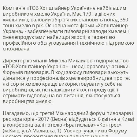
Компанія «ТОВ Хопштайнер Україна» є найбільшим
виробником хмелю України. Має 170 га діючих
хмільників, валовий збір з яких становить понад 350
тонн хмелю в рік. Основна мета фірми «Хопштайнер
Україна» - забезпечувати пивоварні заводи хмелем і
хмелепродуктами найвищої якості, з гарантією
професійного обслуговування і технічною підтримкою
споживача.
Директор компанії Микола Михайлов і підприємство
«ТОВ Хопштайнер Україна» - неодноразові учасники
Форумів пивоварів. В ході заходу пивовари зможуть
дізнатися у професіоналів хмелевиробництва про те,
які сорти хмелю краще використовувати у себе на
виробництві, як не нашкодити якості продукції, і
отримати відповіді на всі питання, які стосуються
виробництва хмелю.
Нагадаємо, що третій Міжнародний форум пивоварів і
рестораторів - 2017 (Весна) відбудеться 6 квітня в Києві
в конференц-залі готелю «Братислава» «Конгрес»
(м.Київ, ул.А.Малишка, 1). Увечері учасників Форуму
чекають презентація пива і пивного меню в