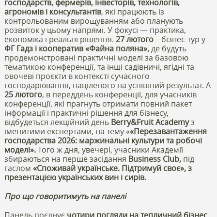
господарств, фермерів, інвесторів, технологів,
агрономів і консультантів
, які працюють із
контрольованим вирощуванням або планують
розвиток у цьому напрямі. У фокусі — практика,
економіка і реальні рішення.
27 лютого
– бізнес-тур у
ФГ Гадз і кооператив «Файна поляна»,
де будуть
продемонстровані практичні моделі за базовою
тематикою конференції, та інші садівничі, ягідні та
овочеві проєкти в контексті сучасного
господарювання, націленого на успішний результат. А
25 лютого
, в переддень конференції, для учасників
конференції, які прагнуть отримати повний пакет
інформації і практичні рішення для бізнесу,
відбудеться лекційний день
Berry&Fruit Academy
з
іменитими експертами, на тему «
«Перезавантаження
господарства 2026: маржинальні культури та робочі
моделі».
Того ж дня, увечері, учасники Академії
збираються на перше засідання
Business Club
,
під
гаслом
«Споживай українське. Підтримуй своє», з
презентацією українських вин і сирів.
Про що говоритимуть на панелі
Панель поєднує
чотири погляди на тепличний бізнес