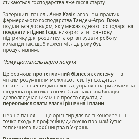
стикаються господарства вже після старту.
Завершить панель
Анна Казік
, агроном-практик
фермерського господарства Тандем-Агро. Вона
поділиться досвідом, як у межах одного господарства
поєднати ягідник і сад
, використати грантову
підтримку для розвитку та організувати роботу
команди так, щоб кожен місяць року був
продуктивним.
Чому цю панель варто почути
Це розмова
про тепличний бізнес як систему
— з
чітким розумінням можливостей. Тут сходяться
стратегія, інвестиційна логіка, управління ризиками та
щоденна практика з поля. Саме така комбінація
дозволяє учасникам не просто слухати, а
переосмислювати власні рішення і плани
.
Перша панель — це орієнтир для всієї конференції і
точка входу в професійну дискусію про майбутнє
тепличного виробництва в Україні.