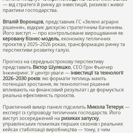
— від стратегії й ринку до інвестицій, ризиків і живої
практики господарства.
Віталій Воронцов
, представник ГС «Зелені аграрні
рішення», відкриє дискусію стратегічним баченням.
Його виступ — про контрольоване вирощування як
керовану бізнес-модель
, економіку тепличних
проєктів у 2025–2026 роках, трансформацію ринку та
перспективи розвитку галузі.
Прогноз на середньострокову перспективу
представить
Віктор Шулешко
, CEO Грін Фьючер
Інжиніринг. У центрі уваги —
інвестиції та технології
2026–2030 років
: які формати теплиць мають
потенціал зростання, як технологічні рішення
впливають на фінансовий результат і де формується
реальна ефективність проєктів.
Практичний вимір панелі підсилить
Микола Тетерук
—
експерт із супроводу тепличних господарств. Його
виступ зосереджений на
ризиках запуску
,
управлінських помилках перших сезонів і реальних
кейсах стабілізації виробництва — тому, з чим