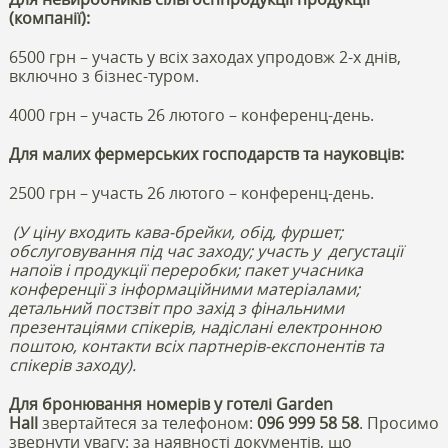
(компанії):
6500 грн – участь у всіх заходах упродовж 2-х днів,
включно з бізнес-туром.
4000 грн – участь 26 лютого – конференц-день.
Для малих фермерських господарств та науковців:
2500 грн – участь 26 лютого – конференц-день.
(У ціну входить кава-брейки, обід, фуршет;
обслуговування під час заходу; участь у дегустації
напоїв і продукції переробки; пакет учасника
конференції з інформаційними матеріалами;
детальний постзвіт про захід з фінальними
презентаціями спікерів, надіслані електронною
поштою, контакти всіх партнерів-експонентів та
спікерів заходу).
Для бронювання номерів у готелі Garden
Hall
звертайтеся за телефоном:
096 999 58 58
. Просимо
звернути увагу: за наявності документів, що