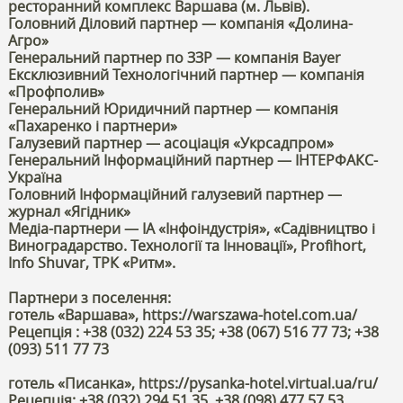
ресторанний комплекс Варшава (м. Львів).
Головний Діловий партнер — компанія «Долина-
Агро»
Генеральний партнер по ЗЗР — компанія Bayer
Ексклюзивний Технологічний партнер — компанія
«Профполив»
Генеральний Юридичний партнер — компанія
«Пахаренко і партнери»
Галузевий партнер — асоціація «Укрсадпром»
Генеральний Інформаційний партнер — ІНТЕРФАКС-
Україна
Головний Інформаційний галузевий партнер —
журнал «Ягідник»
Медіа-партнери — ІА «Інфоіндустрія», «Садівництво і
Виноградарство. Технології та Інновації», Profihort,
Info Shuvar, ТРК «Ритм».
Партнери з поселення:
готель «Варшава», https://warszawa-hotel.com.ua/
Рецепція : +38 (032) 224 53 35; +38 (067) 516 77 73; +38
(093) 511 77 73
готель «Писанка», https://pysanka-hotel.virtual.ua/ru/
Рецепція: +38 (032) 294 51 35, +38 (098) 477 57 53