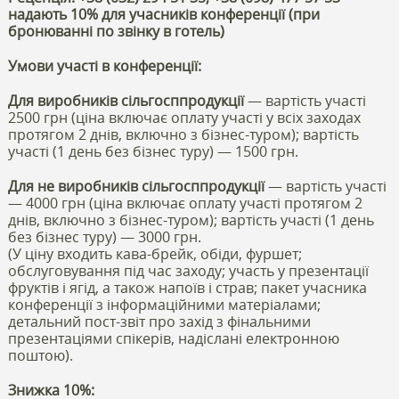
надають 10% для учасників конференції (при
бронюванні по звінку в готель)
Умови участі в конференції:
Для виробників сільгосппродукції
— вартість участі
2500 грн (ціна включає оплату участі у всіх заходах
протягом 2 днів, включно з бізнес-туром); вартість
участі (1 день без бізнес туру) — 1500 грн.
Для не виробників сільгосппродукції
— вартість участі
— 4000 грн (ціна включає оплату участі протягом 2
днів, включно з бізнес-туром); вартість участі (1 день
без бізнес туру) — 3000 грн.
(У ціну входить кава-брейк, обіди, фуршет;
обслуговування під час заходу; участь у презентації
фруктів і ягід, а також напоїв і страв; пакет учасника
конференції з інформаційними матеріалами;
детальний пост-звіт про захід з фінальними
презентаціями спікерів, надіслані електронною
поштою).
Знижка 10%: