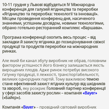
10-11 грудня у Львові відбудеться IV Міжнародна
конференція для галузей ягідництва та переробки
«Ягідництво та переробка: технології та інновації».
Місцем проведення конференц-дня, насиченого
знаннями, успішним досвідом, новими технологіями,
обрано готельно-ресторанний комплекс «Варшава».
Програма конференції охопить весь процес – від
закладки й захисту ягідника до позиціонування свіжої
продукції та продуктів переробки на міжнародних
ринках.
Але який би канал збуту виробник не обрав, головним
фактором успішності його бізнесу залишається якість
вирощених плодів. Адже ринок потребує високого
ґатунку продукції, її лежкості, транспортабельності,
великих однорідних партій. Тому важливою
темою
стане ефективний захист ягідних культур від шкідників
та хвороб,
яку розкриє
Головний партнер конференції
у сфері засобів захисту рослин – компанія
«Bayer»
(«Байєр»).
Компанія «
Bayer
»
– провідний світовий виробник