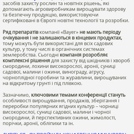
засобів захисту рослин та новітніх рішень, які
допомагають агровиробникам вирощувати здорову
та безпечну продукцію, використовуючи
сертифіковані в Європі новітні технології та розробки.
Ряд препаратів
компанії «Bayer»
не мають періоду
очікування і не залишаються в кінцевих продуктах,
тому можуть бути використані для всіх садових
культур, у тому числі в органічних системах
землеробства. Сьогодні
компанія розробляє
комплексні рішення
для захисту від шкідників і хвороб
смородини, лохини високорослої, аронії, суниці
садової, малини і ожини, винограду, агрусу,
чорноплідної горобини та журавлини, вирощуваних
на відкритому грунті і під плівкою.
Зазначимо,
ключовими темами конференції стануть
особливості вирощування, продажів, зберігання і
переробки популярних ягідних культур – чорниці
високорослої, суниці садової, малини і чорної
смородини, й перспективних ожини, жимолості,
порічки, аронії, обліпихи та ін.