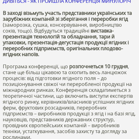
ДИВІТЬСЯ - ЯК ПРОЙШЛА КОНФЕРЕНЦІЯ МИНУЛОРІЧ
В заході візьмуть участь представники українських та
зарубіжних компаній зі зберігання і переробки ягід
(заморозка, сушка, консервування, виробництво
соків, тощо). Відбудуться традиційні
виставка-
презентація технологій та обладнання, тари й
упаковки, презентація-дегустація продукції ягідних і
переробних підприємств, оригінальних плодово-
ягідних напоїв.
Програма конференції, що
розпочнеться 10 грудня
,
стане ще більш цікавою та охопить весь ланцюжок
процесів: від підготовки ягідного поля – до
позиціонування свіжої чи переробленої продукції на
міжнародних ринках. Конференція складатиметься з
теоретичної частини, що включить виступи експертів
ягідного ринку, керівників/власників успішних ягідних
ферм, фруктових розсадників, переробних
підприємств – виробників продукції з ягід і на базі ягід,
науковців, представників державних структур,
провідних європейських компаній – виробників
техніки, устаткування, засобів захисту та догляду за
рослинами.