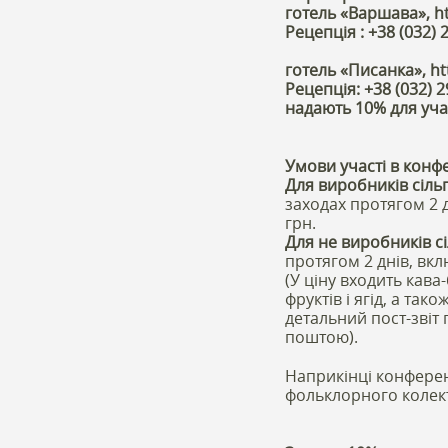
готель «Варшава», ht
Рецепція : +38 (032) 2
готель «Писанка», htt
Рецепція: +38 (032) 2
надають 10% для уча
Умови участі в конфе
Для виробників сіль
заходах протягом 2 д
грн.
Для не виробників с
протягом 2 днів, вклю
(У ціну входить кава
фруктів і ягід, а та
детальний пост-звіт
поштою).
Наприкінці конферен
фольклорного колект