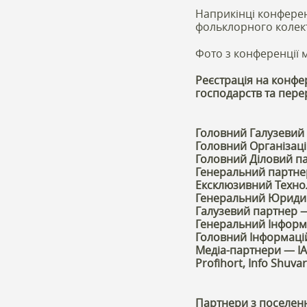
Наприкінці конферен
фольклорного колект
Фото з конференції 
Реєстрація на конфе
господарств та пере
Головний Галузевий 
Головний Організаці
Головний Діловий п
Генеральний партне
Ексклюзивний Техно
Генеральний Юридич
Галузевий партнер 
Генеральний Інформ
Головний Інформаці
Медіа-партнери — ІА 
Profihort, Info Shuva
Партнери з поселен