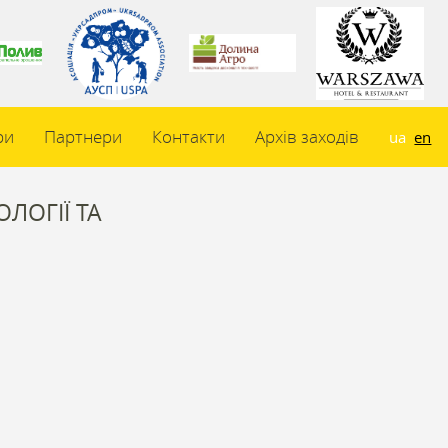
ри
Партнери
Контакти
Архів заходів
ua
en
ЛОГІЇ ТА