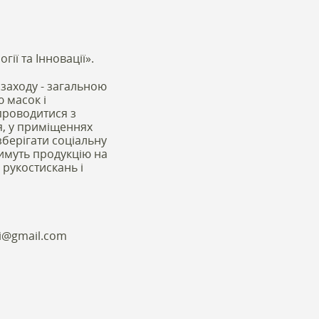
ії та Інновації».
 заходу - загальною
ю масок і
 проводитися з
я, у приміщеннях
берігати соціальну
тимуть продукцію на
 рукостискань і
ti@gmail.com