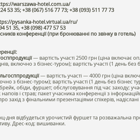
tps://warszawa-hotel.com.ua/
24 53 35; +38 (067) 516 77 73; +38 (093) 511 77 73
ps://pysanka-hotel.virtual.ua/ru/
94 51 35, +38 (098) 477 57 53
сників конференції (при бронюванні по звінку в готель)
ренції:
госппродукції
— вартість участі 2500 грн (ціна включає опл
нів, включно з бізнес-туром); вартість участі (1 день без 
ільгосппродукції
— вартість участі — 4000 грн (ціна включ
чно з бізнес-туром); вартість участі (1 день без бізнес ту
-брейк, обіди, фуршет; обслуговування під час заходу; уча
кож напоїв і страв; пакет учасника конференції з інформац
 про захід з фінальними презентаціями спікерів, надіслан
ц-дня відбудеться урочистий фуршет та розважальна пр
иву. Дрес-код: вишиванки.