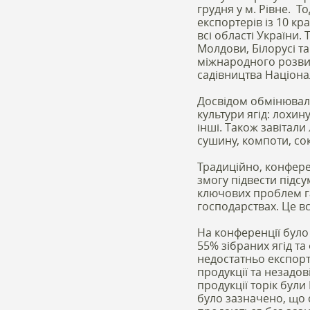
грудня у м. Рівне. То
експортерів із 10 кр
всі області України. 
Молдови, Білорусі та
міжнародного розвит
садівництва Націонал
Досвідом обмінювали
культури ягід: лохи
інші. Також завітали 
сушину, компоти, со
Традиційно, конферен
змогу підвести підс
ключових проблем га
господарствах. Це вс
На конференції було
55% зібраних ягід та
недостатньо експорт
продукції та незадов
продукції торік були
було зазначено, що с