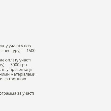
ату участі у всіх
бізнес туру) — 1500
ає оплату участі
ру) — 3000 грн.
сть у презентації
ійними матеріалами;
і електронною
ограмма за участі