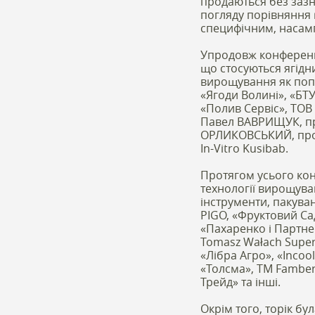
продаються без зазн
погляду порівняння 
специфічним, насамп
Упродовж конференці
що стосуються ягідни
вирощування як попу
«Ягоди Волині», «БТ
«Полив Сервіс», ТОВ 
Павел ВАВРИЩУК, пре
ОРЛИКОВСЬКИЙ, профе
In-Vitro Kusibab.
Протягом усього кон
технології вирощува
інструменти, пакуван
PIGO, «Фруктовий Сад
«Пахаренко і Партнер
Tomasz Wałach Supe
«Лібра Агро», «Incoo
«Толсма», ТМ Famber
Трейд» та інші.
Окрім того, торік б