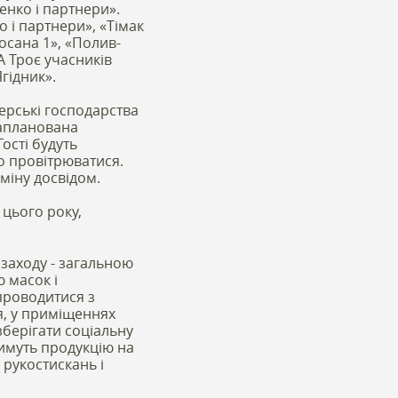
нко і партнери».
о і партнери», «Тімак
осана 1», «Полив-
А Троє учасників
гідник».
ерські господарства
 Запланована
ості будуть
о провітрюватися.
міну досвідом.
 цього року,
 заходу - загальною
ю масок і
 проводитися з
я, у приміщеннях
берігати соціальну
тимуть продукцію на
 рукостискань і