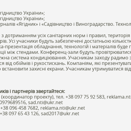
Ягідництво України»;
Ягідництво України»;
налів «Ягідник» і «Садівництво і Виноградарство. Технолог
з дотриманням усіх санітарних норм і правил, територія
ів. Усі учасники будуть забезпечені достатньою кількіст
ка-презентація обладнання, технологій і матеріалів буде
ії між стендами. Конференц-зали будуть провітрюватис
жна система кондиціювання. Учасникам заходу радимо з
я від обіймів і рукостискань. Компаніям, які презентува
 встановити захисні екрани. Учасникам утримуватися від
иків і партнерів звертайтеся:
координатор проекту), тел. +38 097 75 92 583, reklama.n
0979689516, sad.nti@ukr.net
 +38 096 458 7682, reklama.nti@ukr.net
 +38 097 65 43 126, sad2017@ukr.net