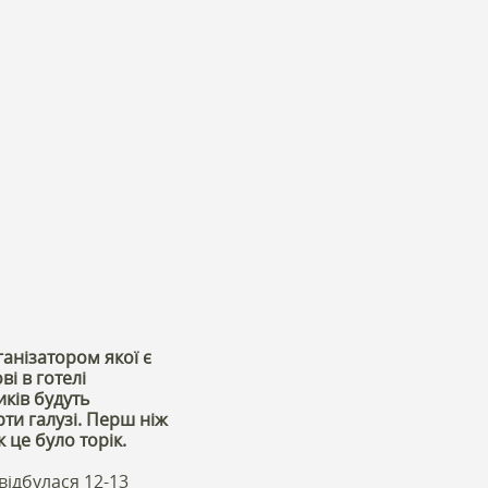
ганізатором якої є
ві в готелі
ків будуть
ти галузі. Перш ніж
 це було торік.
відбулася 12-13