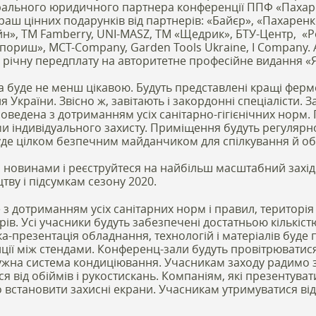
ерального юридичного партнера конференції ППФ «Пахаре
раш цінних подарунків від партнерів: «Байєр», «Пахаренк
н», ТМ Famberry, UNI-MASZ, ТМ «Щедрик», БТУ-Центр, «Р
 «Спориш», MCT-Company, Garden Tools Ukraine, I Company. 
 річну передплату на авторитетне професійне видання «Я
 буде не менш цікавою. Будуть представлені кращі ферм
 України. Звісно ж, завітають і закордонні спеціалісти.
ведена з дотриманням усіх санітарно-гігієнічних норм. Г
и індивідуального захисту. Приміщення будуть регулярн
де цілком безпечним майданчиком для спілкування й об
 новинами і реєструйтеся на найбільш масштабний захід
тву і підсумкам сезону 2020.
з дотриманням усіх санітарних норм і правил, територія
ів. Усі учасники будуть забезпечені достатньою кількіст
ка-презентація обладнання, технологій і матеріалів буде
ії між стендами. Конференц-зали будуть провітрюватис
жна система кондиціювання. Учасникам заходу радимо з
я від обіймів і рукостискань. Компаніям, які презентува
 встановити захисні екрани. Учасникам утримуватися від