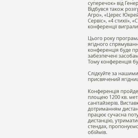
суперечок» від Ген
Відбувся також розіг
Агро», «Церес Юкрей
Сервіс», «4 стихії»,
конференції виграли
Цього року програма
ягідного спрямування
конференція буде про
забезпечені засобам
Тому конференція бу
Слідкуйте за нашими
присвячений ягідниц
Конференція пройде 
площею 1200 кв. метр
санітайзерів. Вистав
дотриманням дистанц
працює сучасна поту
дистанцію, утриматис
стендах, пропонуємо
обіймів.