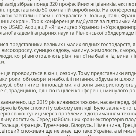
ді захід зібрав понад 320 професійних ягідівників, експерт
аїн, представників 50 компаній-виробників. На конференц
Також завітали іноземні спеціалісти з Польщі, Італії, Франці
 інших країн. Торік конференція відбулася за підтримки А
ку USAID, Асоціацій «Ягідництво України» і «Укрсадвинпр
ьної академії аграрних наук та Рівненської облдержадмін
ся представники великих і малих ягідних господарств, я
ну високорослу, суницю садову, малину, жимолость, сморо
люди, котрі виготовляють різні напої на базі ягід: вина, л
ки.
ція проводиться в кінці сезону. Тому представники ягідн
умки роки, обговорити наболілі питання, обдумати шлях
лузі, обмінятися інноваціями, які вони використовують 
е є, традиційно, однією із цілей конференції минулого ро
 зазначено, що 2019 рік виявився тяжким, насамперед, ф
 фруктів були спожиті у свіжому вигляді. Було зазначено, 
ерів свіжої суниці через проблеми з дотриманням техноло
ільну логістику. Серед найбільших країн-експортерів пло
 Польща, Франція, Туреччина, Білорусь, Німеччина, Греці
вітовий споживач ще не знає, що таке Україна, а вітчизн