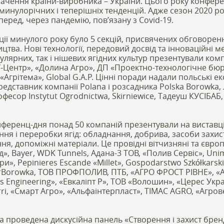
ачення країни-виробника – України. Цього року конферен
минулорічних і теперішніх тенденцій. Адже сезон 2020 р
еред, через пандемію, пов’язану з Covid-19.
ї минулого року було 5 секцій, присвячених обговоренн
цтва. Нові технології, передовий досвід та інноваційні м
лярних, так і нішевих ягідних культур презентували компа
У-Центр», «Долина Агро», ДП «Проектно-технологічне бюр
«Агрітема», Global G.A.P. Цінні поради надали польські е
дставник компанії Polana і розсадника Polska Borowka,
сор Instytut Ogrodnictwa, Skirniewice, Тадеуш КУСІБАБ,
ференц-дня понад 50 компаній презентували на виставц
ння і переробки ягід: обладнання, добрива, засоби захис
ня, допоміжні матеріали. Це провідні вітчизняні та євро
», Bayer, WDK Tunnels, Адана-3 ТОВ, «Полив Сервіс», Uni
и», Pepinieres Escande «Millet», Gospodarstwo Szkółkarskie
rBorowka, ТОВ ПРОФПОЛИВ, ПТБ, «АГРО ФРОСТ РІВНЕ», «
ls Engineering», «Евкаліпт Р», ТОВ «Волошин», «Церес Укр
ri, «Cмарт Агро», «Альфаінтерпласт», TIMAC AGRO, «Агров
ула проведена дискусійна панель «Створення і захист бре