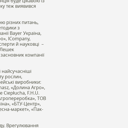
ція буде цікавою із
оку теж виявився
ю різних питань,
етодики з
нії Bayer Україна,
о», ICompany,
ксперти й науковці –
 Лешек
 засновник компанії
і найсучасніші
ту рослин,
пейські виробники:
masz, «Долина Агро»,
 Ciepłucha, F.H.U.
Агропереробка», ТОВ
аїна», «БТУ-Центр»,
есна-маркет», «Пак-
нду. Врегулювання