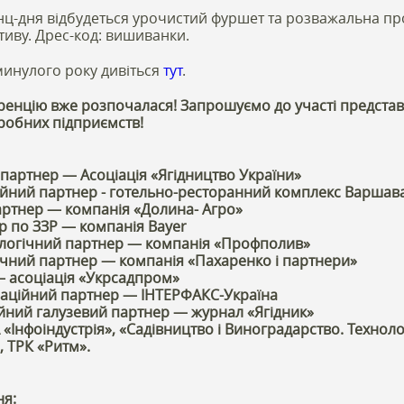
ц-дня відбудеться урочистий фуршет та розважальна пр
иву. Дрес-код: вишиванки.
минулого року дивіться
тут
.
ренцію вже розпочалася! Запрошуємо до участі представ
робних підприємств!
партнер — Асоціація «Ягідництво України»
йний партнер - готельно-ресторанний комплекс Варшава 
артнер — компанія «Долина- Агро»
р по ЗЗР — компанія Bayer
логічний партнер — компанія «Профполив»
ний партнер — компанія «Пахаренко і партнери»
— асоціація «Укрсадпром»
аційний партнер — ІНТЕРФАКС-Україна
йний галузевий партнер — журнал «Ягідник»
«Інфоіндустрія», «Садівництво і Виноградарство. Технологі
r, ТРК «Ритм».
ня: