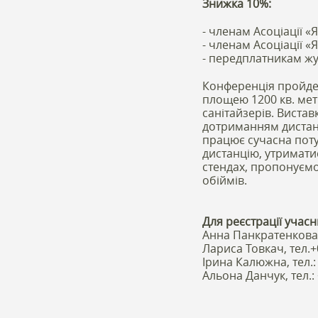
Знижка 10%:
- членам Асоціації «
- членам Асоціації «
- передплатникам жур
Конференція пройде 
площею 1200 кв. метр
санітайзерів. Вистав
дотриманням дистанц
працює сучасна поту
дистанцію, утриматис
стендах, пропонуємо
обіймів.
Для реєстрації учасн
Анна Панкратенкова (
Лариса Товкач, тел.+
Ірина Калюжна, тел.:
Альона Данчук, тел.: