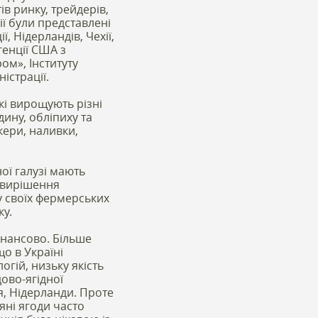
ів ринку, трейдерів,
ії були представлені
ї, Нідерландів, Чехії,
генції США з
ом», Інституту
істрації.
кі вирощують різні
дину, обліпиху та
ікери, наливки,
ої галузі мають
и вирішення
у своїх фермерських
ку.
інансово. Більше
що в Україні
гій, низьку якість
дово-ягідної
я, Нідерланди. Проте
яні ягоди часто