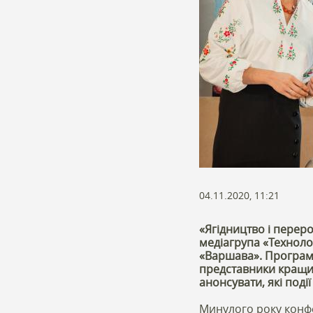
04.11.2020, 11:21
«Ягідництво і переро
медіагрупа «Технолог
«Варшава». Програма
представники кращих
анонсувати, які поді
Минулого року конфер