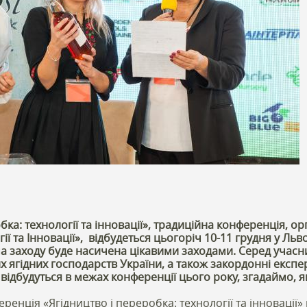
бка: технології та інновації», традиційна конференція, ор
ії та Інновації», відбудеться цьогоріч 10-11 грудня у Льво
 заходу буде насичена цікавими заходами. Серед учасни
 ягідних господарств України, а також закордонні експер
ї відбудуться в межах конференції цього року, згадаймо, як
енція «Ягідництво і переробка: технології та інновації» 