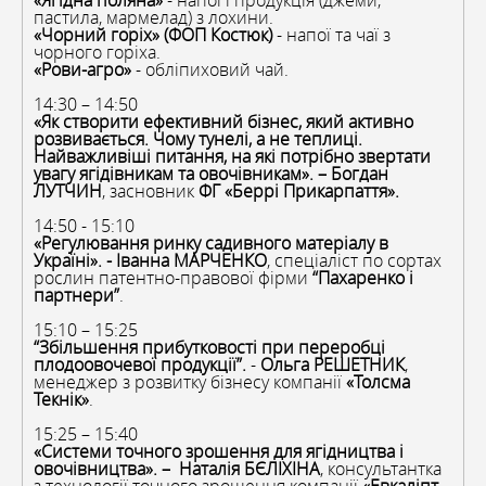
«
Ягідна поляна
»
- напої і продукція (джеми,
пастила, мармелад) з лохини.
«
Чорний горіх
»
(ФОП Костюк)
- напої та чаї з
чорного горіха.
«
Рови-агро
»
- обліпиховий чай.
14:30 – 14:50
«
Як створити ефективний бізнес, який активно
розвивається. Чому тунелі, а не теплиці.
Найважливіші питання, на які потрібно звертати
увагу ягідівникам та овочівникам
»
. – Богдан
ЛУТЧИН
, засновник
ФГ «Беррі Прикарпаття».
14:50 - 15:10
«Регулювання ринку садивного матеріалу в
Україні». - Іванна МАРЧЕНКО
, спеціаліст по сортах
рослин патентно-правової фірми
“Пахаренко і
партнери”
.
15:10 – 15:25
“Збільшення прибутковості при переробці
плодоовочевої продукції”.
-
Ольга РЕШЕТНИК
,
менеджер з розвитку бізнесу компанії
«Толсма
Текнік»
.
15:25 – 15:40
«Системи точного зрошення для ягідництва і
овочівництва». – Наталія БЄЛІХІНА
, консультантка