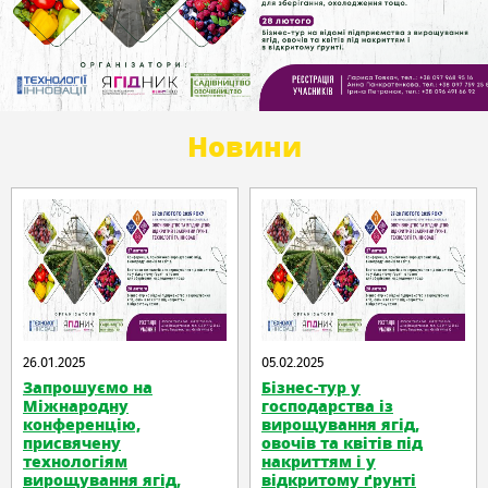
Новини
26.01.2025
05.02.2025
Запрошуємо на
Бізнес-тур у
Міжнародну
господарства із
конференцію,
вирощування ягід,
присвячену
овочів та квітів під
технологіям
накриттям і у
вирощування ягід,
відкритому ґрунті