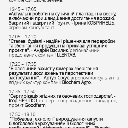
комплекси, овочі, зелень.
16:45 – 17:05
«Актуальні роботи на суничній плантації на весну,
включаючи пришвидшення достигання врожаю.
Закритий і відкритий
ґ
рунт». - Ірина КОБРИНЕЦЬ
,
агроном-консультант.
17:05 – 17:20
"Сталеві будівлі - надійні рішення для переробки
та зберігання продукції на прикладі успішних
проєктів".
-
Андрій Василик
, регіональний
представник компанії
LLENTAB.
17:20 – 17:35
"Біологічний захист у камерах зберігання:
результати досліджень та перспективи
застосування". - Артур Сіжук,
агроном-консультант з
ягідних культур компанії
Biochem Agro.
17.35 - 17.50
“Сертифікація ягідних та овочевих господарств”,
-
Ігор ЧЕЧІТКО
, експерт з впровадження стандартів,
проєкт
Goodfarm
.
17:50 - 18:10
“Побудова технології вирощування капусти
білоголової з урахуванням її біологічних