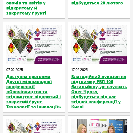
овочів та квітів у
відбудеться 28 лютого
відкритому й
закритому ґрунті
07.02.2025
17.02.2025
Доступна програма
Благодійний аукціон на
Другої міжнародної
підтримку РВП 106
конференції
батальйону, де служить
«Овочівництво та
Олег Чулга,
ягідництво: відкритий і
відбудеться під час
закритий ґрунт.
ягідної конференції у
Технології та інновації»
Києві