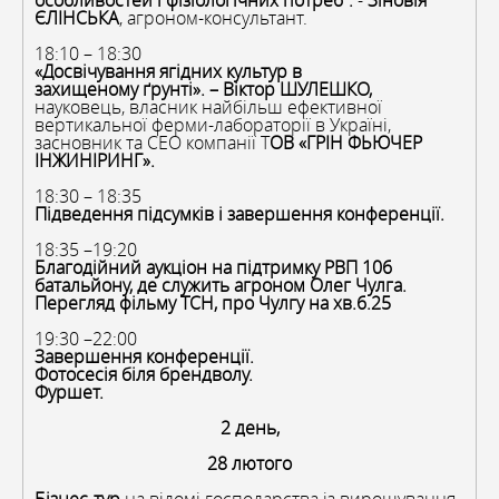
особливостей і фізіологічних потреб”.
-
Зіновія
ЄЛІНСЬКА
, агроном-консультант.
18:10 – 18:30
«Досвічування ягідних культур в
захищеному
ґ
рунті». – Віктор ШУЛЕШКО,
науковець, власник найбільш ефективної
вертикальної ферми-лабораторії в Україні,
засновник та CEO компанії Т
ОВ «ГРІН ФЬЮЧЕР
ІНЖИНІРИНГ».
18:30 – 18:35
Підведення підсумків і завершення конференції.
18:35 –19:20
Благодійний аукціон на підтримку РВП 106
батальйону, де служить агроном Олег Чулга.
Перегляд фільму ТСН, про Чулгу на хв.6.25
19:30 –22:00
Завершення конференції.
Фотосесія біля брендволу.
Фуршет.
2 день,
28 лютого