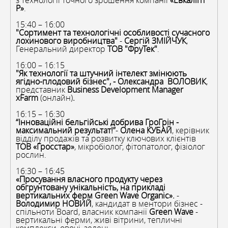
з технології точного зрошення компанії
«Евкаліпт
Р»
.
15:40 – 16:00
"Сортимент та технологічні особливості сучасного
лохинового виробництва"
-
Сергій ЗМІЙЧУК
,
Генеральний директор
ТОВ "ФруТек"
.
16:00 – 16:15
"Як технології та штучний інтелект змінюють
ягідно-плодовий бізнес", - Олександра ВОЛОВИК
,
представник
Business Development Manager
xFarm
(онлайн)
.
16:15 – 16:30
“Інноваційні бельгійські добрива ГроГрін -
максимальний результат!”
-
Олена КУБАЙ
, керівник
відділу продажів та розвитку ключових клієнтів
ТОВ «Гросстар»
, мікробіолог, фітопатолог, фізіолог
рослин.
16:30 – 16:45
«Просування власного продукту через
обгрунтовану унікальність, на прикладі
вертикальних ферм Green Wave Organic».
-
Володимир НОВИЙ
, кандидат в ментори бізнес -
спільноти Board, власник компанії
Green Wave
-
вертикальні ферми, живі вітрини, тепличні