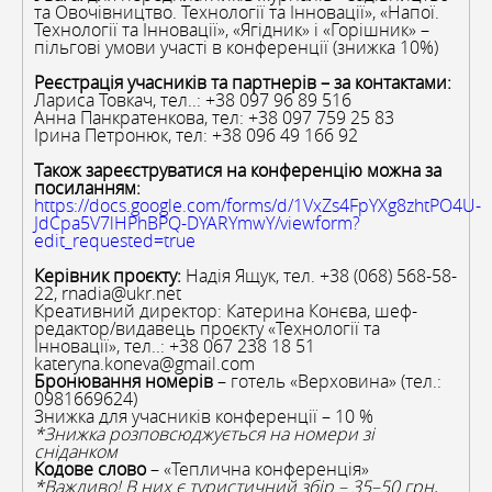
та Овочівництво. Технології та Інновації», «Напої.
Технології та Інновації», «Ягідник» і «Горішник» –
пільгові умови участі в конференції (знижка 10%)
Реєстрація учасників та партнерів – за контактами:
Лариса Товкач, тел..: +38 097 96 89 516
Анна Панкратенкова, тел: +38 097 759 25 83
Ірина Петронюк, тел: +38 096 49 166 92
Також зареєструватися на конференцію можна за
посиланням:
https://docs.google.com/forms/d/1VxZs4FpYXg8zhtPO4U-
JdCpa5V7lHPhBPQ-DYARYmwY/viewform?
edit_requested=true
Керівник проєкту:
Надія Ящук, тел. +38 (068) 568-58-
22, rnadia@ukr.net
Креативний директор: Катерина Конєва, шеф-
редактор/видавець проєкту «Технології та
Інновації», тел..: +38 067 238 18 51
kateryna.koneva@gmail.com
Бронювання номерів
– готель «Верховина» (тел.:
0981669624)
Знижка для учасників конференції – 10 %
*Знижка розповсюджується на номери зі
сніданком
Кодове слово
– «Теплична конференція»
*Важливо! В них є туристичний збір – 35–50 грн,