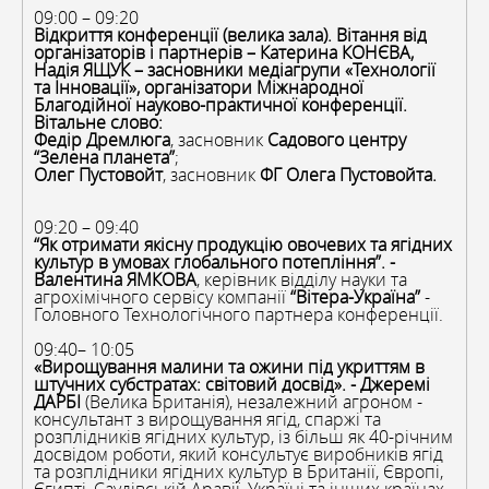
09:00 – 09:20
Відкриття конференції (велика зала). Вітання від
організаторів і партнерів – Катерина КОНЄВА,
Надія ЯЩУК – засновники медіагрупи «Технології
та Інновації», організатори Міжнародної
Благодійної науково-практичної конференції.
Вітальне слово:
Федір Дремлюга
, засновник
Садового центру
“Зелена планета”
;
Олег Пустовойт
, засновник
ФГ Олега Пустовойта.
09:20 – 09:40
“Як отримати якісну продукцію овочевих та ягідних
культур в умовах глобального потепління”
. -
Валентина ЯМКОВА
, керівник відділу науки та
агрохімічного сервісу компанії
“Вітера-Україна”
-
Головного Технологічного партнера конференції.
09:40– 10:05
«Вирощування малини та ожини під укриттям в
штучних субстратах: світовий досвід». - Джеремі
ДАРБІ
(Велика Британія), незалежний агроном -
консультант з вирощування ягід, спаржі та
розплідників ягідних культур, із більш як 40-річним
досвідом роботи, який консультує виробників ягід
та розплідники ягідних культур в Британії, Європі,