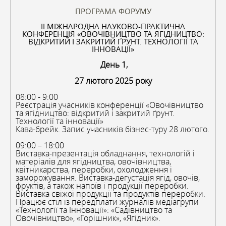
ПРОГРАМА ФОРУМУ
II МІЖНАРОДНА НАУКОВО-ПРАКТИЧНА
КОНФЕРЕНЦІЯ «ОВОЧІВНИЦТВО ТА ЯГІДНИЦТВО:
ВІДКРИТИЙ І ЗАКРИТИЙ ҐРУНТ. ТЕХНОЛОГІЇ ТА
ІННОВАЦІЇ»
День 1,
27 лютого 2025 року
08:00 - 9:00
Реєстрація учасників конференції «Овочівництво
та ягідництво: відкритий і закритий ґрунт.
Технології та інновації»
Кава-брейк. Запис учасників бізнес-туру 28 лютого.
09:00 – 18:00
Виставка-презентація обладнання, технологій і
матеріалів для ягідництва, овочівництва,
квітникарства, переробки, охолодження і
заморожування. Виставка-дегустація ягід, овочів,
фруктів, а також напоїв і продукції переробки.
Виставка свіжої продукції та продуктів переробки.
Працює стіл із передплати журналів медіагрупи
«Технології та Інновації»: «Садівництво та
Овочівництво», «Горішник», «Ягідник».