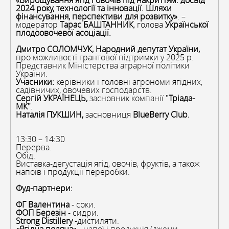
«Вирощування ягід і овочів під накриттям: досвід
2024 року, технології та інновації. Шляхи
фінансування, перспективи для розвитку»
. –
модератор
Тарас БАШТАННИК
, голова
Української
плодоовочевої асоціації.
Дмитро СОЛОМЧУК,
Народний депутат України,
про можливості грантової підтримки у 2025 р.
Представник Міністерства аграрної політики
України.
Учасники:
керівники і головні агрономи ягідних,
садівничих, овочевих господарств.
Сергій УКРАЇНЕЦЬ,
засновник компанії "
Тріада-
МК"
.
Наталія ПУКШИН,
засновниця
BlueBerry Club.
13:30 – 14:30
Перерва.
Обід.
Виставка-дегустація ягід, овочів, фруктів, а також
напоїв і продукції переробки.
Фуд-партнери:
ФГ Валентина
- соки.
ФОП Березін
- сидри.
Strong Distillery
-дистиляти.