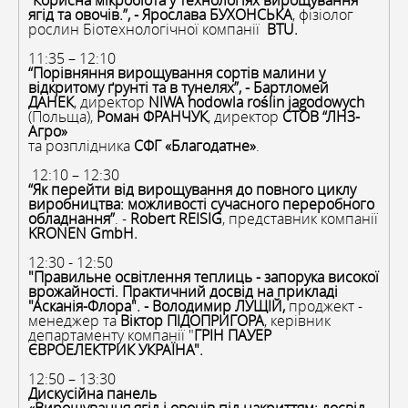
“Корисна мікробіота у технологіях вирощування
ягід та овочів.”, - Ярослава БУХОНСЬКА
, фізіолог
рослин Біотехнологічної компанії
BTU.
11:35 – 12:10
“Порівняння вирощування сортів малини у
відкритому
ґ
рунті та в тунелях”, - Бартломей
ДАНЕК
, директор
NIWA hodowla roślin jagodowych
(Польща),
Роман ФРАНЧУК
, директор
СТОВ “ЛНЗ-
Агро»
та розплідника
СФГ «Благодатне»
.
12:10 – 12:30
“Як перейти від вирощування до повного циклу
виробництва: можливості сучасного переробного
обладнання”
. -
Robert REISIG
, представник компанії
KRONEN GmbH.
12:30 - 12:50
"Правильне освітлення теплиць - запорука високої
врожайності. Практичний досвід на прикладі
"Асканія-Флора". - Володимир ЛУЩІЙ,
проджект -
менеджер та
Віктор ПІДОПРИГОРА
, керівник
департаменту компанії "
ГРІН ПАУЕР
ЄВРОЕЛЕКТРИК УКРАЇНА".
12:50 – 13:30
Дискусійна панель