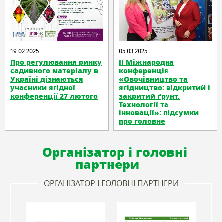
19.02.2025
05.03.2025
Про регулювання ринку
II Міжнародна
садивного матеріалу в
конференція
Україні дізнаються
«Овочівництво та
учасники ягідної
ягідництво: відкритий і
конференції 27 лютого
закритий ґрунт.
Технології та
інновації»: підсумки
про головне
Організатор і головні
партнери
ОРГАНІЗАТОР І ГОЛОВНІ ПАРТНЕРИ