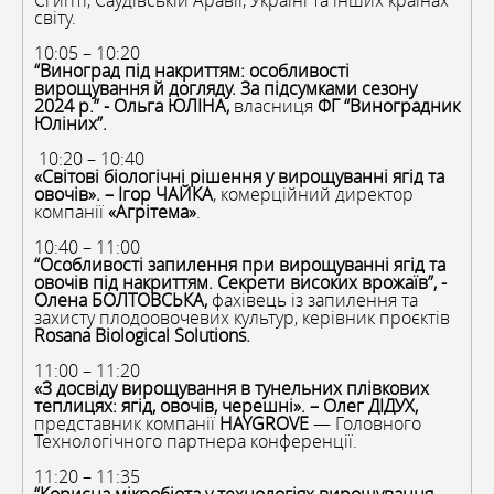
Єгипті, Саудівській Аравії, Україні та інших країнах
світу.
10:05 – 10:20
“Виноград під накриттям: особливості
вирощування й догляду. За підсумками сезону
2024 р.” - Ольга ЮЛІНА,
власниця
ФГ “Виноградник
Юліних”.
10:20 – 10:40
«Світові біологічні рішення у вирощуванні ягід та
овочів». – Ігор ЧАЙКА
, комерційний директор
компанії
«Агрітема»
.
10:40 – 11:00
“Особливості запилення при вирощуванні ягід та
овочів під накриттям. Секрети високих врожаїв”, -
Олена БОЛТОВСЬКА,
фахівець із запилення та
захисту плодоовочевих культур, керівник проєктів
Rosana Biological Solutions.
11:00 – 11:20
«З досвіду вирощування
в тунельних плівкових
теплицях
: ягід, овочів, черешні». – Олег ДІДУХ,
представник компанії
HAYGROVE
— Головного
Технологічного партнера конференції.
11:20 – 11:35