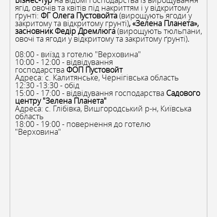
Бізнес-тур
на відомі господарства із вирощування
ягід, овочів та квітів під накриттям і у відкритому
ґрунті:
ФГ Олега Пустовойта
(вирощують ягоди у
закритому та відкритому грунті)
, «Зелена Планета»,
засновник Федір Дремлюга
(вирощують тюльпани,
овочі та ягоди у відкритому та закритому ґрунті)
.
08:00 - виїзд з готелю "Верховина"
10:00 - 12:00 - відвідування
господарства
ФОП
Пустовойт
Адреса: с. Калитянське, Чернігівська область
12:30 -13:30 - обід
15:00 - 17:00 - відвідування господарства
Садового
центру "Зелена Планета"
Адреса: с. Глібівка, Вишгородський р-н, Київська
область
18:00 - 19:00 - повернення до готелю
"Верховина"