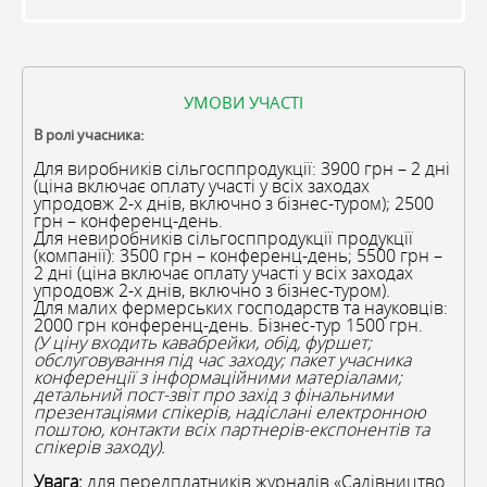
УМОВИ УЧАСТІ
В ролі учасника:
Для виробників сільгосппродукції: 3900 грн – 2 дні
(ціна включає оплату участі у всіх заходах
упродовж 2-х днів, включно з бізнес-туром); 2500
грн – конференц-день.
Для невиробників сільгосппродукції продукції
(компанії): 3500 грн – конференц-день; 5500 грн –
2 дні (ціна включає оплату участі у всіх заходах
упродовж 2-х днів, включно з бізнес-туром).
Для малих фермерських господарств та науковців:
2000 грн конференц-день. Бізнес-тур 1500 грн.
(У ціну входить кавабрейки, обід, фуршет;
обслуговування під час заходу; пакет учасника
конференції з інформаційними матеріалами;
детальний пост-звіт про захід з фінальними
презентаціями спікерів, надіслані електронною
поштою, контакти всіх партнерів-експонентів та
спікерів заходу).
Увага:
для передплатників журналів «Садівництво