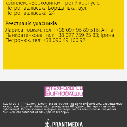
комплекс «Верховина», третій корпус,с.
Петропавлівська Борщагівка, вул.
Петропавлівська, 24
Реєстрація учасників:
Лариса Товкач, тел..: +38 097 96 89 516; Анна
Панкратенкова, тел: +38 097 759 25 83; Ірина
Петронюк, тел: +38 096 49 166 92
©2013-2016 ПП «Дрінкс Гелері». Все авторские права на информацию, размещенную
на портале http://techdrinks.info/ принадлежат ЧП «Дринкс Геллери» и авторам
публикаций. Использование информации разрешается только после получения
письменного согласия от ЧП «Дринкс Геллери».