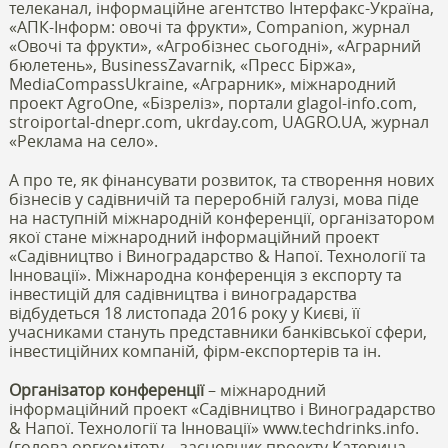
телеканал, інформаційне агентство Інтерфакс-Україна,
«АПК-Інформ: овочі та фрукти», Companion, журнал
«Овочі та фрукти», «Агробізнес сьогодні», «Аграрний
бюлетень», BusinessZavarnik, «Пресс Біржа»,
MediaCompassUkraine, «Аграрник», міжнародний
проект AgroOne, «Бізреліз», портали glagol-info.com,
stroiportal-dnepr.com, ukrday.com, UAGRO.UA, журнал
«Реклама на село».
А про те, як фінансувати розвиток, та створення нових
бізнесів у садівничій та переробній галузі, мова піде
на наступній міжнародній конференції, організатором
якої стане міжнародний інформаційний проект
«Садівництво і Виноградарство & Напої. Технології та
Інновації». Міжнародна конференція з експорту та
інвестицій для садівництва і виноградарства
відбудеться 18 листопада 2016 року у Києві, її
учасниками стануть представники банківської сфери,
інвестиційних компаній, фірм-експортерів та ін.
Організатор конференції
– міжнародний
інформаційний проект «Садівництво і Виноградарство
& Напої. Технології та Інновації» www.techdrinks.info.
(голова оргкомітету – засновник проекту Катерина