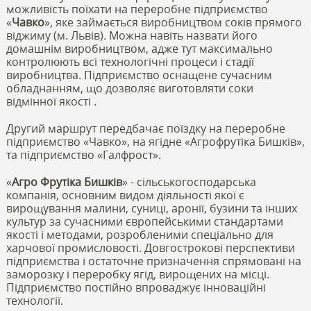
можливість поїхати на переробне підприємство
«
Чавко
», яке займається виробництвом соків прямого
віджиму (м. Львів). Можна навіть назвати його
домашнім виробництвом, адже тут максимально
контролюють всі технологічні процеси і стадії
виробництва. Підприємство оснащене сучасним
обладнанням, що дозволяє виготовляти соки
відмінної якості .
Другий маршрут передбачає поїздку на переробне
підприємство «Чавко», на ягідне «Агрофрутіка Бишків»,
та підприємство «Галфрост».
«
Агро Фрутіка Бишків
» - сільськогосподарська
компанія, основним видом діяльності якої є
вирощування малини, суниці, аронії, бузини та інших
культур за сучасними європейськими стандартами
якості і методами, розробленими спеціально для
харчової промисловості. Довгострокові перспективи
підприємства і остаточне призначення спрямовані на
заморозку і переробку ягід, вирощених на місці.
Підприємство постійно впроваджує інноваційні
технології.