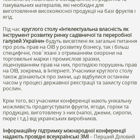
пакувальних матеріалів, які необхідні для
виготовлення високоякісної продукції на базі фруктів і
ягід.
Під час
круглого столу «Інтелектуальна власність як
інструмент розвитку ринку садівничої та переробної
галузей України»
будуть висвітлені як загальні питання
про роль прав на ОІВ у розвитку бізнесу, так і більш
специфічні, пов`язані з отриманням охорони на
торговельні марки і промислові зразки,
ліцензуванням прав на них, протидією порушень прав
на ОІВ, зокрема, в Інтернеті. Учасники круглого столу
також дізнаються про зміни, що відбулися останнім
часом у процесі державної реєстрації та захисту сортів
рослин.
Крім того, всі учасники конференції мають унікальну
можливість продегустувати фрукти, ягоди, горіхи та
продукцію, виготовлену з них (напої, джеми, сиропи,
пюре і т.д.) від українських виробників.
Інформаційну підтримку міжнародної конференції
надають провідні всеукраїнські ЗМІ
– Перший Діловий