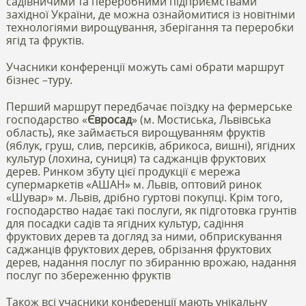
садівничими та переробними підприємствами
західної України, де можна ознайомитися із новітніми
технологіями вирощування, зберігання та переробки
ягід та фруктів.
Учасники конференції можуть самі обрати маршрут
бізнес –туру.
Перший маршрут передбачає поїздку на фермерське
господарство «
Євросад
» (м. Мостиська, Львівська
область), яке займається вирощуванням фруктів
(яблук, груш, слив, персиків, абрикоса, вишні), ягідних
культур (лохина, суниця) та саджанців фруктових
дерев. Ринком збуту цієї продукції є мережа
супермаркетів «АШАН» м. Львів, оптовий ринок
«Шувар» м. Львів, дрібно гуртові покупці. Крім того,
господарство надає такі послуги, як підготовка грунтів
для посадки садів та ягідних культур, садіння
фруктових дерев та догляд за ними, обприскування
саджанців фруктових дерев, обрізання фруктових
дерев, надання послуг по збиранню врожаю, надання
послуг по збереженню фруктів
Також всі учасники конференції мають унікальну