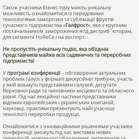
Також учасники бізнес-туру мають унікальну
можливість ознайомитися із передовими
технологіями заморозки та сублімації фруктів
сучасного підприємства «
Галфрост
», яке є крупним
постачальником заморожених ягід дистриб`юторам,
для сегмента HoReCa і на експорт.
Не пропустіть унікальну подію, яка об’єднає
представників майже всіх садівничих та переробних
підприємств!
У
програмі конференції
– обговорення актуальних
проблем галузі у форматі дискусійної трибуни, участь
у якій візьмуть представники галузей, депутати
Верховної ради та чиновники місцевого та обласного
рівня. Під час лекційної частини представники
відомих європейських і українських компаній,
науковці, практики презентують найсучасніші
технології переробки продукції.
Ознайомитися з інноваційними рішеннями учасники
конференції зможуть під час виставки нових
технологій, новітнього обладнання, інгредієнтів та