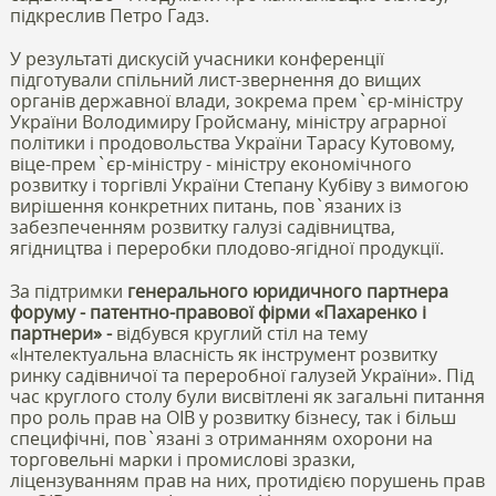
підкреслив Петро Гадз.
У результаті дискусій учасники конференції
підготували спільний лист-звернення до вищих
органів державної влади, зокрема прем`єр-міністру
України Володимиру Гройсману, міністру аграрної
політики і продовольства України Тарасу Кутовому,
віце-прем`єр-міністру - міністру економічного
розвитку і торгівлі України Степану Кубіву з вимогою
вирішення конкретних питань, пов`язаних із
забезпеченням розвитку галузі садівництва,
ягідництва і переробки плодово-ягідної продукції.
За підтримки
генерального юридичного партнера
форуму - патентно-правової фірми «Пахаренко і
партнери» -
відбувся круглий стіл на тему
«Інтелектуальна власність як інструмент розвитку
ринку садівничої та переробної галузей України». Під
час круглого столу були висвітлені як загальні питання
про роль прав на ОІВ у розвитку бізнесу, так і більш
специфічні, пов`язані з отриманням охорони на
торговельні марки і промислові зразки,
ліцензуванням прав на них, протидією порушень прав