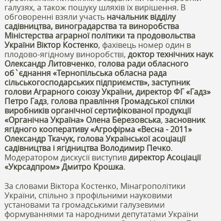
галузях, а також пошуку шляхів їх вирішення. В
обговоренні взяли участь
начальник відділу
садівництва, виноградарства та виноробства
Міністерства аграрної політики та продовольства
України Віктор Костенко
, фахівець номер один в
плодово-ягідному виноробстві,
доктор технічних наук
Олександр Литовченко
,
голова ради обласного
об`єднання «Тернопільська обласна рада
сільськогосподарських підприємств», заступник
голови Аграрного союзу України, директор ФГ «Гадз»
Петро Гадз
,
голова правління Громадської спілки
виробників органічної сертифікованої продукції
«Органічна Україна» Олена Березовська
,
засновник
ягідного кооперативу «Агрофірма «Весна - 2011»
Олександр Ткачук, голова Української асоціації
садівництва і ягідництва Володимир Печко
.
Модератором дискусії виступив
директор Асоціації
«Укрсадпром» Дмитро Крошка
.
За словами Віктора Костенко, Мінагрополітики
України, спільно з профільними науковими
установами та громадськими галузевими
формуваннями та народними депутатами України