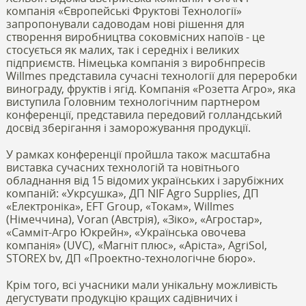
компанія «Європейські Фруктові Технології»
запропонували садоводам нові рішення для
створення виробництва соковмісних напоїв - це
стосується як малих, так і середніх і великих
підприємств. Німецька компанія з виробнпресів
Willmes представила сучасні технології для переробки
винограду, фруктів і ягід. Компанія «Розетта Агро», яка
виступила Головним технологічним партнером
конференції, представила передовий голландський
досвід зберігання і заморожування продукції.
У рамках конференції пройшла також масштабна
виставка сучасних технологій та новітнього
обладнання від 15 відомих українських і зарубіжних
компаній: «Укрсушка», ДП NIF Agro Supplies, ДП
«Електроніка», EFT Group, «Токам», Willmes
(Німеччина), Voran (Австрія), «Зіко», «Агростар»,
«Самміт-Агро Юкрейн», «Українська овочева
компанія» (UVC), «Магніт плюс», «Аріста», AgriSol,
STOREX bv, ДП «Проектно-технологічне бюро».
Крім того, всі учасники мали унікальну можливість
дегустувати продукцію кращих садівничих і