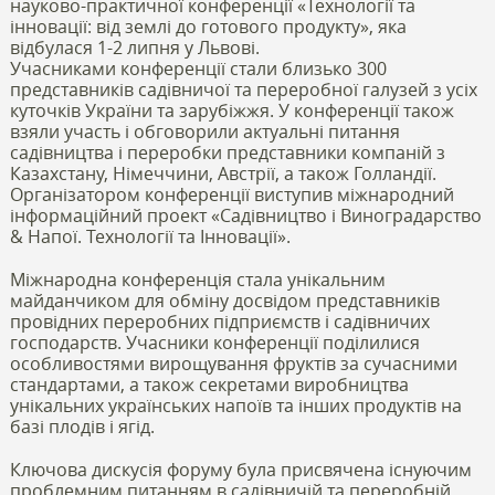
науково-практичної конференції «Технології та
інновації: від землі до готового продукту», яка
відбулася 1-2 липня у Львові.
Учасниками конференції стали близько 300
представників садівничої та переробної галузей з усіх
куточків України та зарубіжжя. У конференції також
взяли участь і обговорили актуальні питання
садівництва і переробки представники компаній з
Казахстану, Німеччини, Австрії, а також Голландії.
Організатором конференції виступив міжнародний
інформаційний проект «Садівництво і Виноградарство
& Напої. Технології та Інновації».
Міжнародна конференція стала унікальним
майданчиком для обміну досвідом представників
провідних переробних підприємств і садівничих
господарств. Учасники конференції поділилися
особливостями вирощування фруктів за сучасними
стандартами, а також секретами виробництва
унікальних українських напоїв та інших продуктів на
базі плодів і ягід.
Ключова дискусія форуму була присвячена існуючим
проблемним питанням в садівничій та переробній