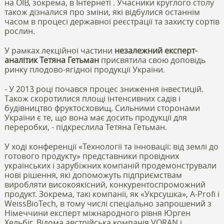
на ОІВ, зокрема, в Інтернеті . Учасники круглого столу
також дізналися про зміни, які відбулися останнім
часом в процесі державної реєстрації та захисту сортів
рослин.
У рамках лекційної частини
незалежний експерт-
аналітик Тетяна Гетьман
присвятила свою доповідь
ринку плодово-ягідної продукції України.
- У 2013 році почався процес зниження інвестицій.
Також скоротилися площі інтенсивних садів і
будівництво фруктосховищ. Сильними сторонами
України є те, що вона має досить продукції для
переробки, - підкреслила Тетяна Гетьман.
У ході конференції «Технології та інновації: від землі до
готового продукту» представники провідних
українських і зарубіжних компаній продемонстрували
нові рішення, які допоможуть підприємствам
виробляти високоякісний, конкурентоспроможний
продукт. Зокрема, такі компанії, як «Укрсушка», A-Profi і
WeissBioTech, в тому числі спеціально запрошений з
Німеччини експерт міжнародного рівня Юрген
Хельбіг. Відома австрійська компанія VORAN і