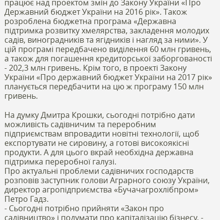
працює над проектом змін до Закону України «Про
Державний бюджет України на 2016 рік». Також
розроблена бюджетна програма «Державна
підтримка розвитку хмелярства, закладення молодих
садів, виноградників та ягідників і нагляд за ними». У
цій програмі передбачено виділення 60 млн гривень,
а також для погашення кредиторської заборгованості
- 202,3 млн гривень. Крім того, в проекті Закону
України «Про державний бюджет України на 2017 рік»
планується передбачити на цю ж програму 150 млн
гривень.
На думку Дмитра Крошки, сьогодні потрібно дати
можливість садівничим та переробним
підприємствам впровадити новітні технології, щоб
експортувати не сировину, а готові високоякісні
продукти. А для цього вкрай необхідна державна
підтримка переробної галузі.
Про актуальні проблеми садівничих господарств
розповів заступник голови Аграрного союзу України,
директор агропідприємства «Бучачагрохлібпром»
Петро Гадз.
- Сьогодні потрібно прийняти «Закон про
садівництво» і подумати про капіталізацію бізнесу, -