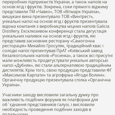
переробних підприємств України, а також напоїв на
основі ягід і фруктів. Зокрема, соки прямого віджиму
представили ТМ «Чавко», ТОВ «Вітмарк-Україна»,
вишукані вина презентувало ТОВ «Винтрест»,
унікальні напої на основі ягід і фруктів презентувала
відома компанія з виробництва міцних напоїв Galicia
Distillery. Ексклюзивом конференції стала дегустація
унікальних наливок на основі ягід і фруктів, які
представив засновник ресторану «Самогонна
ресторація» Михайло Гросуляк, традиційний квас і
солодкі напої презентував ПрАТ «Київський завод
безалкогольних напоїв «Росинка», а також всі присутні
мали можливість продегустувати унікальні авторські
напої «Дубняк», які стали альтернативою традиційним
дистилятів. Крім того, свою продукцію представили ФГ
«Максимові Карпати» та агрофірма «Ягоди Волині».
Органічну продукцію презентувала спілка «Органічна
Україна».
Учасники заходу висловили загальну думку про
важливість подібних форумів як платформи для
об`єднання представників галузі, і висловили
необхідність проведення подібних заходів в
подальшому.