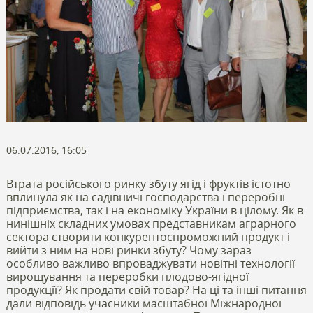
06.07.2016, 16:05
Втрата російського ринку збуту ягід і фруктів істотно
вплинула як на садівничі господарства і переробні
підприємства, так і на економіку України в цілому. Як в
нинішніх складних умовах представникам аграрного
сектора створити конкурентоспроможний продукт і
вийти з ним на нові ринки збуту? Чому зараз
особливо важливо впроваджувати новітні технології
вирощування та переробки плодово-ягідної
продукції? Як продати свій товар? На ці та інші питання
дали відповідь учасники масштабної Міжнародної