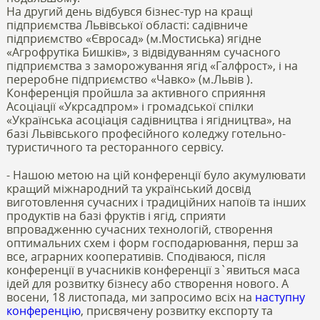
На другий день відбувся бізнес-тур на кращі
підприємства Львівської області: садівниче
підприємство «Євросад» (м.Мостиська) ягідне
«Агрофрутіка Бишків», з відвідуванням сучасного
підприємства з заморожування ягід «Галфрост», і на
переробне підприємство «Чавко» (м.Львів ).
Конференція пройшла за активного сприяння
Асоціації «Укрсадпром» і громадської спілки
«Українська асоціація садівництва і ягідництва», на
базі Львівського професійного коледжу готельно-
туристичного та ресторанного сервісу.
- Нашою метою на цій конференції було акумулювати
кращий міжнародний та український досвід
виготовлення сучасних і традиційних напоїв та інших
продуктів на базі фруктів і ягід, сприяти
впровадженню сучасних технологій, створення
оптимальних схем і форм господарювання, перш за
все, аграрних кооперативів. Сподіваюся, після
конференції в учасників конференції з`явиться маса
ідей для розвитку бізнесу або створення нового. А
восени, 18 листопада, ми запросимо всіх на
наступну
конференцію
, присвячену розвитку експорту та