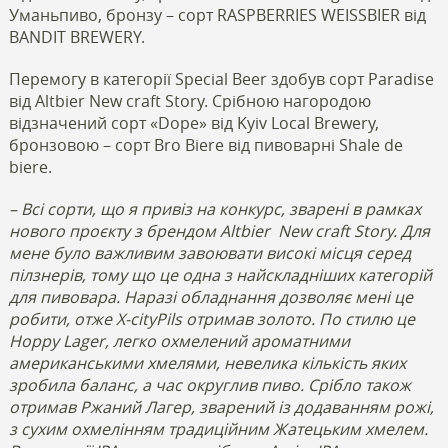
Уманьпиво, бронзу – сорт RASPBERRIES WEISSBIER від
BANDIT BREWERY.
Перемогу в категорії Special Beer здобув сорт Paradise
від Altbier New craft Story. Срібною нагородою
відзначений сорт «Dope» від Kyiv Local Brewery,
бронзовою – сорт Bro Biere від пивоварні Shale de
biere.
– Всі сорти, що я привіз на конкурс, зварені в рамках
нового проєкту з брендом Altbier
New craft Story. Для
мене було важливим завоювати високі місця серед
пілзнерів, тому що це одна з найскладніших категорій
для пивовара. Наразі обладнання дозволяє мені це
робити, отже X-cityPils отримав золото. По стилю це
Hoppy Lager, легко охмелений ароматними
американськими хмелями, невелика кількість яких
зробила баланс, а час округлив пиво. Срібло також
отримав Ржаний Лагер, зварений із додаванням рожі,
з сухим охмелінням традиційним Жатецьким хмелем.