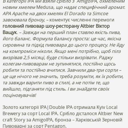
В категорії IPA ми взяли срібло з
AmigoIPA, охмеленим
новим хмелем
Medusa
, що надає специфічний аромат.
APA Apache на двох хмелях
El Dorado
та
Simcoe
завоювала бронзу, –
коментує численні перемоги
головний
пивовар шоу-ресторану Altbier Віктор
Ващук
.
– Завжди на перший план ставлю якість пива,
його баланс. Формула балансу проста: це час, якісна
сировина та підхід пивовара до цього процесу. Не йду
на компроміси ніколи. Якщо мені потрібно, щоб пілз
визрівав 2,5 місяці, буде стільки визрівати. Раджу
колегам-пивоварам не зупинятися, постійно щось
робити та постійно вчитися. Завчили два-три сорти –
це ще нічого не значить, треба розуміти, як їх робити,
та завжди варити пиво в стилі, а не потім те, що
вийшло, підганяти під стиль. І ви знайдете своїх
поціновувачів!
Золото категорії IPA|Double IPA отримала Kyiv Local
Brewery за сорт Local IPA. Срібло дісталося Altbier New
craft Story за AmigoIPA, бронза – Харкiвській Зерновій
Пивоварні за сорт Pentagon.