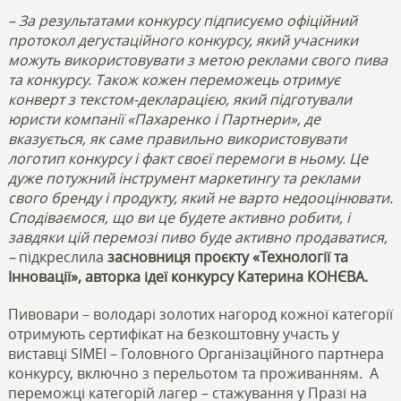
– За результатами конкурсу підписуємо офіційний
протокол дегустаційного конкурсу, який учасники
можуть використовувати з метою реклами свого пива
та конкурсу. Також кожен переможець отримує
конверт з текстом-декларацією, який підготували
юристи компанії «Пахаренко і Партнери», де
вказується, як саме правильно використовувати
логотип конкурсу і факт своєї перемоги в ньому. Це
дуже потужний інструмент маркетингу та реклами
свого бренду і продукту, який не варто недооцінювати.
Сподіваємося, що ви це будете активно робити, і
завдяки цій перемозі пиво буде активно продаватися,
–
підкреслила
засновниця проєкту «Технології та
Інновації», авторка ідеї конкурсу Катерина КОНЄВА.
Пивовари – володарі золотих нагород кожної категорії
отримують сертифікат на безкоштовну участь у
виставці SIMEI – Головного Організаційного партнера
конкурсу, включно з перельотом та проживанням.
А
переможці категорій лагер – стажування у Празі на