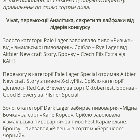
ж таки пивовари, як споживачі, надають перевагу
правильним по стилю сортам пива.
V
ivat
, переможці! Аналітика, секрети та лайфхаки від
лідерів конкурсу
Золото категорії Pale Lager завоювало пиво «Ризьке»
від «Ізмаїльської пивоварні». Срібло – Rye Lager від
Altbier New craft Story. Бронзу – Czech Pils Extra від
КАНТ.
Перемогу в категорії Pale Lager Special отримав Altbier
New craft Story з пивом X-cityPils. Срібло категорії
дісталося Red Cat Brewery за сорт Oktoberfest. Бронза -
Good Brewery за Pilsner Special.
Золото категорії Dark Lager забирає пивоварня «Мідна
Бочка» за сорт «Кане Корсо». Срібло завоювала
«Ізмаїльська пивоварня» за пиво Fest Карамельне.
Бронзу – пивзавод «Рівень» з сортом «Бергшлосс
чорний».