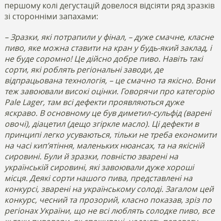
першому колі дегустацій довелося відсіяти ряд зразків
зі сторонніми запахами:
– Зразки, які потрапили у фінал, – дуже смачне, класне
пиво, яке можна ставити на кран у будь-який заклад, і
не буде соромно! Це дійсно добре пиво. Навіть такі
сорти, які роблять регіональні заводи, де
відпрацьована технологія, – це смачно та якісно. Вони
теж завоювали високі оцінки. Говорячи про категорію
Pale Lager, там всі дефекти проявляються дуже
яскраво. В основному це був диметил-сульфід (варені
овочі), діацетил (дещо згіркле масло). Ці дефекти в
принципі легко усуваються, тільки не треба економити
на часі кип’ятіння, маленьких нюансах, та на якісній
сировині. Були й зразки, повністю зварені на
українській сировині, які завоювали дуже хороші
місця. Деякі сорти нашого пива, представлені на
конкурсі, зварені на українському солоді. Загалом цей
конкурс, чесний та прозорий, класно показав, зріз по
регіонах України, що не всі люблять солодке пиво, все