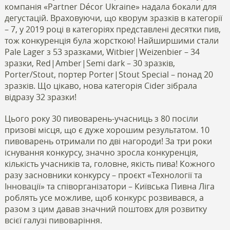
компанія «
Partner Décor Ukraine
» надала бокали для
дегустацій. Враховуючи, що кворум зразків в категорії
– 7, у 2019 році в категоріях представлені десятки пив,
тож конкуренція була жорсткою! Найширшими стали
Pale Lager з 53 зразками, Witbier|Weizenbier – 34
зразки, Red|Amber|Semi dark – 30 зразків,
Porter/Stout, портер Porter|Stout Special – понад 20
зразків. Що цікаво, нова категорія Cider зібрала
відразу 32 зразки!
Цього року 30 пивоварень-учасниць з 80 посіли
призові місця, що є дуже хорошим результатом. 10
пивоварень отримали по дві нагороди! За три роки
існування конкурсу, значно зросла конкуренція,
кількість учасників та, головне, якість пива! Кожного
разу засновники конкурсу – проєкт «Технології та
Інновації» та співорганізатори – Київська Пивна Ліга
роблять усе можливе, щоб конкурс розвивався, а
разом з цим давав значний поштовх для розвитку
всієї галузі пивоваріння.