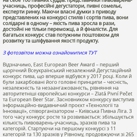
учасниць, професійні дегустатори, пивні сомельє,
експерти ринку. Маючи власні думки з приводу
представлених на конкурсі стилів і сортів пива, вони
солідарні в одному – якість пива зросла в рази,
достойні не тільки переможці, а й фіналісти. Для
багатьох конкурс став потужним поштовхом для
розвитку та шліфування якості продукту.
З фотозвітом можна ознайомитися ТУТ
Відзначимо, East European Beer Award – перший
щорічний Всеукраїнський незалежний Дегустаційний
конкурс пива, що вперше відбувся у 2017 році. Коли й
були закарбовані його головні принципи – чесність,
незалежність та незаангажованість, рівняння на
авторитетніші європейські конкурси – Zlatá Pivní Pečet
та European Beer Star. Засновником конкурсу виступив
інформаційно-видавничий проєкт «Технології та
Інновації», співорганізатором – Київська Пивна Ліга. З
того часу конкурс росте та розвивається: збільшується
кількість пивоварень-учасниць, зразків пива та
категорій. Стартуючи на першому конкурсі з 11
категорій та 130 зразків у Рівному, продовжуючи зі 265