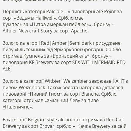
Першість категорії Pale ale – у пивоварні Ale Point за
сорт «Ведьмы Halliwell». Срібло має
Кумпель за «Цитра амерікан пейл ель», бронзу -
Altbier New craft Story за сорт Apache.
Золото категорії Red|Amber|Semi dark присуджене
пиву «Ель темний» від Ярмаркової броварні. Срібло
отримав Кумпель за «Бронзовий ель», бронзу –
пивоварня KF Brewery за сорт SEX WITH MERMAID RED
ALE.
Золото в категорії Witbier|Weizenbier завоював КАНТ з
пивом Weizenbock. Також золота нагорода дісталася
пивоварні «Пивний Гном» за сорт Blanche. Срібло
категорії отримав «Хмільний Лев» за пиво
«Пшеничне».
В категорії Belgium style ale золото отримала Red Cat
Brewery за сорт Brovar, срібло –
Качка Brewery за свій