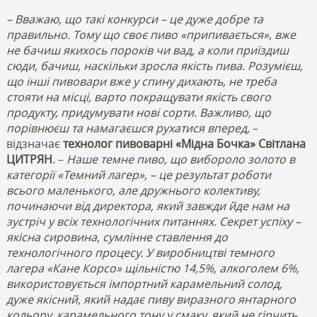
– Вважаю, що такі конкурси – це дуже добре та
правильно. Тому що своє пиво «припивається», вже
не бачиш якихось пороків чи вад, а коли приїздиш
сюди, бачиш, наскільки зросла якість пива. Розумієш,
що інші пивовари вже у спину дихають, не треба
стояти на місці, варто покращувати якість свого
продукту, придумувати нові сорти. Важливо, що
порівнюєш та намагаєшся рухатися вперед,
–
відзначає
технолог пивоварні «Мідна Бочка» Світлана
ЦИТРЯН
. –
Наше темне пиво, що вибороло золото в
категорії «Темний лагер», – це результат роботи
всього маленького, але дружнього колективу,
починаючи від директора, який завжди йде нам на
зустріч у всіх технологічних питаннях. Секрет успіху –
якісна сировина, сумлінне ставлення до
технологічного процесу. У виробництві темного
лагера «Кане Корсо» щільністю 14,5%, алкоголем 6%,
використовується імпортний карамельний солод,
дуже якісний, який надає пиву виразного янтарного
кольору, карамельного тону у смаку, який не гірчить.