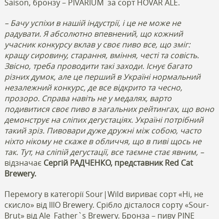
Saison, бронзу – PIVARIUM
за сорт HOVAR ALE.
– Бачу успіхи в нашій індустрії, і це не може не
радувати. Я абсолютно впевнений, що кожний
учасник конкурсу вклав у своє пиво все, що зміг:
кращу сировину, старання, вміння, честі та совість.
Звісно, треба проводити такі заходи. Існує багато
різних думок, але це перший в Україні нормальний
незалежний конкурс, де все відкрито та чесно,
прозоро. Справа навіть не у медалях, варто
подивитися своє пиво в загальних рейтингах, що воно
демонструє на сліпих дегустаціях. Україні потрібний
такий зріз. Пивовари дуже дружні між собою, часто
ніхто нікому не скаже в обличчя, що в пиві щось не
так. Тут, на сліпій дегустації, все таємне стає явним, –
відзначає
Сергій РАДЧЕНКО, представник Red Cat
Brewery.
Перемогу в категорії Sour|Wild вириває сорт «Ні, не
скисло» від IIIO Brewery. Срібло дісталося сорту «Sour-
Brut» від Ale_Father`s Brewery. Бронза – пиву PINE