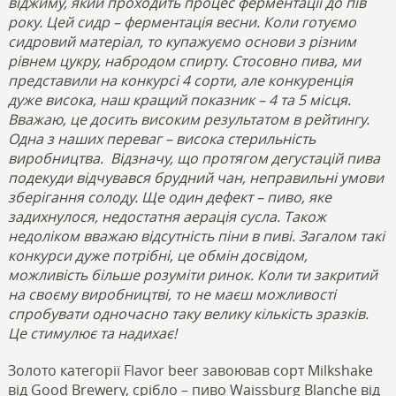
віджиму, який проходить процес ферментації до пів
року. Цей сидр – ферментація весни. Коли готуємо
сидровий матеріал, то купажуємо основи з різним
рівнем цукру, набродом спирту. Стосовно пива, ми
представили на конкурсі 4 сорти, але конкуренція
дуже висока, наш кращий показник – 4 та 5 місця.
Вважаю, це досить високим результатом в рейтингу.
Одна з наших переваг – висока стерильність
виробництва.
Відзначу, що протягом дегустацій пива
подекуди відчувався брудний чан, неправильні умови
зберігання солоду. Ще один дефект – пиво, яке
задихнулося, недостатня аерація сусла. Також
недоліком вважаю відсутність піни в пиві. Загалом такі
конкурси дуже потрібні, це обмін досвідом,
можливість більше розуміти ринок. Коли ти закритий
на своєму виробництві, то не маєш можливості
спробувати одночасно таку велику кількість зразків.
Це стимулює та надихає!
Золото категорії Flavor beer завоював сорт Milkshake
від Good Brewery, срібло – пиво Waissburg Blanche від