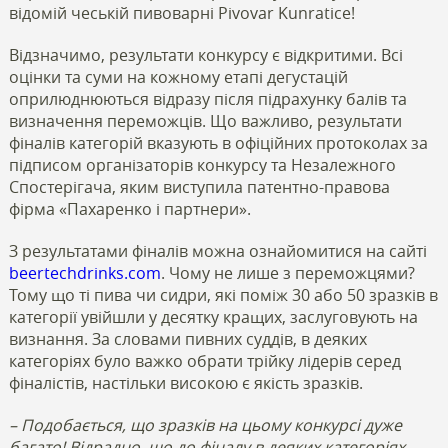
відомій чеській пивоварні Pivovar Kunratice!
Відзначимо, результати конкурсу є відкритими. Всі
оцінки та суми на кожному етапі дегустацій
оприлюднюються відразу після підрахунку балів та
визначення переможців. Що важливо, результати
фіналів категорій вказують в офіційних протоколах за
підписом організаторів конкурсу та Незалежного
Спостерігача, яким виступила патентно-правова
фірма «Пахаренко і партнери».
З результатами фіналів можна ознайомитися на сайті
beertechdrinks.com
. Чому не лише з переможцями?
Тому що ті пива чи сидри, які поміж 30 або 50 зразків в
категорії увійшли у десятку кращих, заслуговують на
визнання. За словами пивних суддів, в деяких
категоріях було важко обрати трійку лідерів серед
фіналістів, настільки високою є якість зразків.
– Подобається, що зразків на цьому конкурсі дуже
багато! Відрадно, що до фіналу в деяких категоріях,