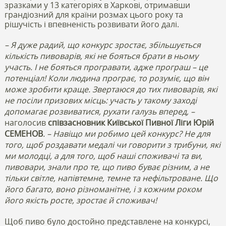
зразками у 13 категоріях в Харкові, отримавши
грандіозний для країни розмах цього року та
рішучість і впевненість розвивати його далі.
– Я дуже радий, що конкурс зростає, збільшується
кількість пивоварів, які не бояться брати в ньому
участь. І не бояться програвати, адже програш – це
потенціал! Коли людина програє, то розуміє, що він
може зробити краще. Звертаюся до тих пивоварів, які
не посіли призових місць: участь у такому заході
допомагає розвиватися, рухати галузь вперед, –
наголосив
співзасновник Київської Пивної Ліги Юрій
СЕМЕНОВ
. – Навіщо ми робимо цей конкурс? Не для
того, щоб роздавати медалі чи говорити з трибуни, які
ми молодці, а для того, щоб наші споживачі та ви,
пивовари, знали про те, що пиво буває різним, а не
тільки світле, напівтемне, темне та нефільтроване. Що
його багато, воно різноманітне, і з кожним роком
його якість росте, зростає й споживач!
Щоб пиво було достойно представлене на конкурсі,