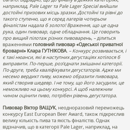
наприклад, Pale Lager та Pale Lager Special вийшли
достойні призових місць зразки. Достойні та рівні до
такого ступеню, що я серед лагерів чотирьом
фіналістам надала б золото! Враження, що це одна
рука, один пивовар, одне обладнання. Це говорить
про вищий пілотаж різних пивоварень, –
ділиться
враженнями
головний пивовар «Одеської приватної
броварні» Клара ГУТНІКОВА
.
– Конкурс розвивається, і
є такі нюанси, які в наступних дегустаціях хотілося б
виправити. По-перше, роз’єднати змішанні категорії.
По-друге, треба кваліфікувати дегустаторів. Адже ми
несемо вердикт пиву, можемо образити пивовара,
який створив шедевр. І не тому, що його засудили, це
неможливо на цьому конкурсі. А щоб належним
чином оцінити пиво, потрібен рівень дегустатора.
Пивовар Віктор ВАЩУК
, неодноразовий переможець
конкурсу East European Beer Award, також підкреслив
велику кількість пива та якість фіналістів. Однак
відзначив, що в категорії Pale Lager, наприклад, на