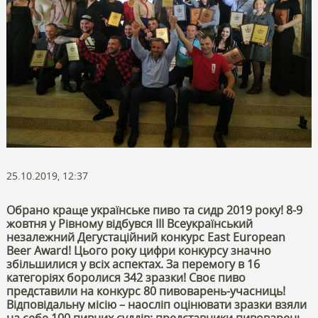
25.10.2019, 12:37
Обрано краще українське пиво та сидр 2019 року! 8-9
жовтня у Рівному відбувся ІІІ Всеукраїнський
незалежний Дегустаційний конкурс East European
Beer Award! Цього року цифри конкурсу значно
збільшилися у всіх аспектах. За перемогу в 16
категоріях боролися 342 зразки! Своє пиво
представили на конкурс 80 пивоварень-учасниць!
Відповідальну місію – наосліп оцінювати зразки взяли
на себе 100 пивних суддів: представники пивоварень-