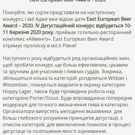
Плануйте, які сорти представити на наступному
конкурсі, і ви! Адже вже відомі дати
East European Beer
Award – 2020. IV Дегустаційний конкурс відбудеться 10-
11 березня 2020 року
, приймає готельно-ресторанний
комплекс «Айвенго». East European Beer Award
отримує прописку в місті Рівне!
Наступного року відбудеться ряд організаційних змін,
щоб зробити конкурс ще більш ефективним, цікавим
та зручним для учасників і пивних суддів. Зокрема,
збільшиться кількість категорій: розділиться Witbier і
Weizenbier, планується виділити в окрему категорію
Hoppy Lager, також буде проведена робота над
категорією Porter/Stout. Буде впроваджена попередня
модерація для точного визначення пива в категорію.
Організатори випустять методичні вказівники
для
більш глибокого розуміння принципів дегустації, з
описом категорій, для виключення помилок в процесі
дегустації та поліпшення якості оцінювання.