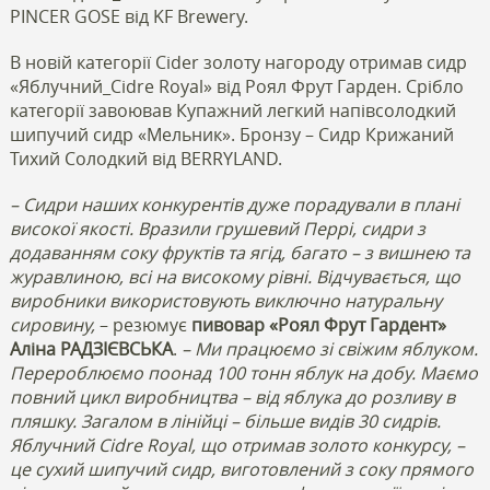
PINCER GOSE від KF Brewery.
В новій категорії Cider золоту нагороду отримав сидр
«Яблучний_Cidre Royal» від Роял Фрут Гарден. Срібло
категорії завоював Купажний легкий напівсолодкий
шипучий сидр «Мельник». Бронзу – Сидр Крижаний
Тихий Солодкий від BERRYLAND.
– Сидри наших конкурентів дуже порадували в плані
високої якості. Вразили грушевий Перрі, сидри з
додаванням соку фруктів та ягід, багато – з вишнею та
журавлиною, всі на високому рівні. Відчувається, що
виробники використовують виключно натуральну
сировину,
– резюмує
пивовар «Роял Фрут Гардент»
Аліна РАДЗІЄВСЬКА
.
– Ми працюємо зі свіжим яблуком.
Перероблюємо поонад 100 тонн яблук на добу. Маємо
повний цикл виробництва – від яблука до розливу в
пляшку. Загалом в лінійці – більше видів 30 сидрів.
Яблучний Cidre Royal, що отримав золото конкурсу, –
це сухий шипучий сидр, виготовлений з соку прямого