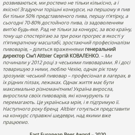
розвиваються, ми ростемо не тільки кількісно, а і
якісно! Згадуючи торішні конкурси, на першому я пив
би тільки 50% представленого пива, першу п’ятірку, а
сьогодні 70-80% достойного пива, із задоволенням
вип’ю будь-яке. Рад не тільки за конкурс, за всю країну,
тому що спостерігаю за три роки прогрес в якості у
п’ятикратному масштабі, зростаючий професіоналізм
пивоварів, –
ділиться враженнями
генеральний
директор Сім’ї Altbier Сергій КОВАЛЕНКО
.
– Ми
починали у 2012 році з чеськими пивоварами. Я і досі
товаришую з ними, люблю Чехію, однак рік тому
зрозумів: чеський пивовар – професіонал в лагерах, в
їх рідних пілзах, лежаках. Однак життя має бути
максимально різноманітним! Україна виросла,
виростила своїх пивоварів, які конкурують та
перемагають. Це українська мрія, і я підтримую її.
Наступного року бренд
Altbier готується представити
на конкурс справжні шедеври, над якими вже
працюємо.
East European Beer Award – 2020