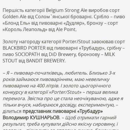
Першість категорії Belgium Strong Ale виробов сорт
Golden Ale від Солом`янської броварні. Срібло – пиво
«Блонд Ель» від пивоварні «Дудляр», бронзу – сорт
«Король Леапольд» від Ale Point.
Золоту нагороду категорії Porter/Stout завоював сорт
BLACKBIRD PORTER від пивоварні «Трубадур», срібну –
пиво SOCIOPATH від DiD Brewery, бронзову – MILK
STOUT від BANDIT BREWERY.
– Я – пивовар-початківець, любитель. Близько 3-х
років займаюся пивоварінням, маю невеличку
пивоварню на 400 літрів. І золото цьогорічного
конкурсу в категорії «Porter/Stout» – перша велика
перемога. Звістка про це стала неочікуваною, адже я
тільки вчуся, набираюся досвіду, експериментую,
–
ділиться
представник пивоварні «Трубадур»
Володимир КУШНАРЬОВ
.
– Щоб отримати гарний
результат, треба купувати дійсно якісну сировину, і