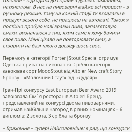
головне – підходити до справи з душею, бажанням,
натхненням. В нас на пивоварні майже всі процеси – в
ручному режимі, тому на кожній стадії ти вкладаєш в
продукт всього себе, не працюєш на автоматі. Також я
постійно пробую нові зразки пива, запам’ятовую
смаки, визначаюся з тим, яким саме я хочу бачити
своє пиво. Мені цікаво не повторювати смак, а
створити на базі такого досвіду щось своє.
Перемогу в категорії Porter|Stout Special отримує
Одеська приватна пивоварня. Срібло категорії
завоював сорт MoooStout від Altbier New craft Story,
бронзу – «Молочний Стаут» від
«Дудляр».
Гран-Прі конкурсу East European Beer Award 2019
завоювала Сім`я ресторанів Altbier! Бренд,
представлений на конкурсі двома пивоварнями,
отримав найбільше нагород в різних номінаціях – 6
дипломів: 2 золота, 3 срібла та бронзу!
– Враження – супер! Найголовніше: я рад, що конкурси