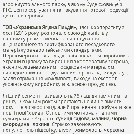
агроіндустріального парку, в якому буде сховище з
РГС, центр сортування та пакування готової продукції,
центр переробки.
ТОВ «Українська Ягідна Гільдія»
, член кооперативу з
осені 2016 року, розпочало свою діяльність у
напрямку розмноження та вирощування
ліцензованого та сертифікованого посадкового
матеріалу за європейськими стандартами.
Першочергова ціль гільдії - забезпечення виробників
України в цілому та виробників кооперативу зокрема,
якісним, ліцензованим посадковим матеріалом,
найвідоміших та продуктивних сортів ягідних культур,
задля отримання можливості, виходу на експорт
українському виробнику із власною продукцією.
Ягідний сегмент називають найбільш динамічним на
ринку. З кожним роком зростають не лише вимоги
покупців до якості ягід, але й прагнення пробувати все
нові і нові їх види. Основними чотирма ягідними
культурами в Україні є
суниця садова, малина, чорна
смородина і лохина
. Стрімко завойовують
популярність нішеві культури -
жимолость, червона