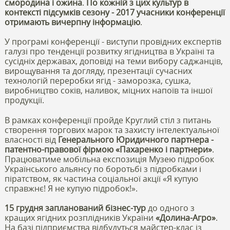
смородина і ожина
.
По кожній з цих культур в
контексті підсумків сезону - 2017 учасники конференції
отримають вичерпну інформацію
.
У програмі конференції - виступи провідних експертів
галузі про тенденції розвитку ягідництва в Україні та
сусідніх державах, доповіді на теми вибору саджанців,
вирощування та догляду, презентації сучасних
технологій переробки ягід - заморозка, сушка,
виробництво соків, наливок, міцних напоїв та іншої
продукції.
В рамках конференції пройде Круглий стіл з питань
створення торгових марок та захисту інтелектуальної
власності від
Генерального Юридичного партнера -
патентно-правової фірмою «Пахаренко і партнери»
.
Працюватиме мобільна експозиція Музею підробок
Українського альянсу по боротьбі з підробками і
піратством, як частина соціальної акції «Я купую
справжнє! Я не купую підробок!».
15 грудня запланований бізнес-тур
до одного з
кращих ягідних розплідників України
«Долина-Агро»
.
На базі підприємства відбудуться майстер-клас із