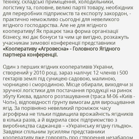
техніку, складські приміщення, холодильники,
логістику та, головне, великі партії товару, необхідних
для переробних підприємств та експорту закордон, -
практично неможливо сьогодні для невеликого
ягідного господарства. Але не для ягідного
кооперативу! Як працює така форма організації
бізнесу, які дає бонуси та чим це вигідно, розкажуть
учасникам зимової конференції представники
«Кооперативу «Агровесна» - Головного Ягідного
партнера конференції.
Один з перших ягідних кооперативів України,
створений у 2010 році, зараз налічує 12 членів і 500
гектарів землі під суницею садовою, малиною,
чорницею і смородиною. Місце обирали, виходячи зі
зручної логістики для постачання продукції на ринок
збуту Києва, вдалого розташування (траса М-06 «Київ -
Чоп»), відповідності ґрунту вимогам для вирощування
ягід. За порівняно невеликий проміжок часу
агрофірма не тільки підвищила врожайність ягідників
в кілька разів, а й відкрила своє підприємство з
виробництва саджанців – «Українську ягідну гільдію».
Завдяки спільним зусиллям представники
кооперативу вже говорять про створення незабаром