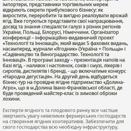
імпортери, представники торгівельних мереж
відкриють секрети прибуткового бізнесу: як
виростити, переробити та вигідно реалізувати врожай
ягід. Вже готуються представити свої напрацювання,
досвід та знання спеціалісти галузі з різних регіонів
України, Польщі, Білорусі, Німеччини. Організатор
конференції – інформаційно-видавничий проект
«Технології та Інновації», який видає 5 фахових видань,
насамперед, журнали «Ягодник» (Україна + Польща» і
«Садівництво та Виноградарство. Технології та
Інновації». В програмі заходу – презентація напоїв на
базі ягід, - наливок і настоянок, соків і смузі, лікерів і
сиропів, дистилятів і бренді, - що включатиме конкурс
«Народна дегустація». На другий день відбудеться
бізнес-тур на провідне ягідне підприємство «Долина-
Агро», що в м.Долина Івано-Франківської області, де
буде проведений майстер-клас із зимової обрізки
лохини.
Експерти ягідного та плодового ринку все частіше
звертають увагу невеликих фермерських господарств
на створення ягідних кооперативів. Забезпечити для
свого господарства всю необхідну інфраструктуру,